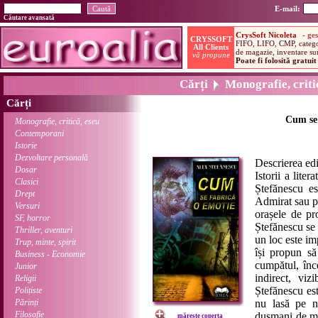
E-mail:
Căutare avansată
Cărți
Monografie, critic
Cărți
Cum se 
Monografie, critică, eseu
Contemporani
Istorie
Dezvoltare personală
Descrierea edi
Dosar
Istorii a lit
Clasici
Ștefănescu es
Drept
Admirat sau pi
Versuri
orașele de pr
SF, horror
Ștefănescu se 
Thriller, aventuri
un loc este im
Trup, minte, spirit
își propun să
Business - Economie
cumpătul, înc
Junior
indirect, vizi
Religii
Ștefănescu est
Polițiste
Părinți
nu lasă pe ni
Filosofie
dușmani de moa
mărește coperta