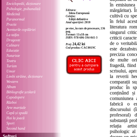
Enciclopedii, dicționare
în emisiunea 
Psihologie, psihanaliză
mărgăritar). Î
Editura:
Ideea Europeană
Medicină
cultivă cu spe
Coleția:
Paranormal
Ediții definitive
în felul aces
Anul apariției:
2010
Practic
literatura ro
pe stoc, în curs de procesare, 136
Aventurile copilăriei
singurul crit
pag.
La taifas
Format:
11x18 cm
criticii carac
ISBN:
978-606-594-041-3
Dragoste
de o veritabil
24,42
lei
Preț:
Culinare
Cod produs:
CAC0019C
este dezabstr
Educație
precizia conc
Naturiste
de multe ori
Teatru
fragedă, fiind
Turism
scrisului, ap
Umor
la reverii he
Limbi străine, dicționare
comparații su
Western
Album
produc în spa
Bibliografie școlară
conținând și
Capodopere
comuniunea a
Război
fabrică o e
Arte marțiale
discursului (
Capă și spadă
profesoral)
Hai la joacă
substanță prob
Sport
relația arti
Second hand
psihologic al
Softuri
despre un mic 