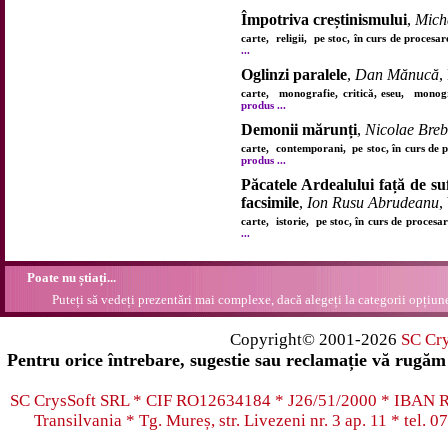
Împotriva creștinismului
,
Mich
carte, religii, pe stoc, în curs de proces
...
Oglinzi paralele
,
Dan Mănucă
,
carte, monografie, critică, eseu, mono
produs ...
Demonii mărunți
,
Nicolae Bre
carte, contemporani, pe stoc, în curs de 
produs ...
Păcatele Ardealului față de suf
facsimile
,
Ion Rusu Abrudeanu
,
carte, istorie, pe stoc, în curs de proces
...
Poate nu știați...
Puteți să vedeți prezentări mai complexe, dacă alegeți la categorii opțiu
Copyright© 2001-2026
SC Cr
Pentru orice întrebare, sugestie sau reclamație vă rugăm 
SC CrysSoft SRL * CIF RO12634184 * J26/51/2000 * IB
Transilvania * Tg. Mureș, str. Livezeni nr. 3 ap. 11 * tel.
07