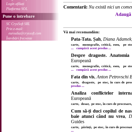
Login afiliați
Comentarii:
Nu există nici un comen
Platforma SOL
Adaugă 
Pune o întrebare
SC CrysSoft SRL
Prin e-mail:
Vă mai recomandăm:
euroalia@cryssoft.com
Întrebări frecvente
Pata-Tata. Șah
,
Diana Adamek
carte, monografie, critică, eseu, pe s
...
cumpără acest produs ...
Despre dragoste. Anatomia 
Europeană
carte, monografie, critică, eseu, pe s
...
cumpără acest produs ...
Fata din vis
,
Anton Petrovschi 
carte, dragoste, pe stoc, în curs de pr
produs ...
Analiza conflictelor interna
Europeană
carte, dosar, pe stoc, în curs de procesar
Cum să-ți duci copilul de na
baie atunci când nu vrea
,
D
Guides
carte, părinți, pe stoc, în curs de proces
...