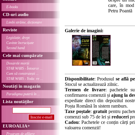
care, în mod 
E-books
Petru Poantă
CD-uri audio
Limbi străine, dicționare
Reviste
Galerie de imagini:
Legislație, drept
Cuvinte încrucișate
Second hand
Cele mai cumpărate
Dosarele morții
STAR WARS - Întoarce ...
Cum să construiești ...
Disponibilitate
: Produsul
se află pe
STAR WARS - Yoda: re ...
Stocul se actualizează zilnic.
Noutăți în magazin
Termen de livrare
: pachetele su
Paradigma puterii în ...
confirmarea comenzii și
ajung la des
expediate direct din depozitul nostru
Lista noutăților
Poșta Română în sistem ramburs.
Taxe poștale
:
gratuit
pentru pachet
comenzi sub 75 de lei și
reduceri
pro
Cadou
: Pachetele ce conțin cărți p
EUROALIA+
valoarea comenzii!
Program de afiliere