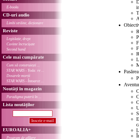
D
i
E-books
T
CD-uri audio
A
Limbi străine, dicționare
Obiect
Reviste
R
P
Legislație, drept
F
Cuvinte încrucișate
F
Second hand
R
Cele mai cumpărate
L
M
Cum să construiești ...
STAR WARS - Yoda: re ...
Pasărea
Dosarele morții
P
STAR WARS - Întoarce ...
Aventur
Noutăți în magazin
C
C
Paradigma puterii în ...
O
Lista noutăților
U
S
E
c
EUROALIA+
L
Î
Program de afiliere