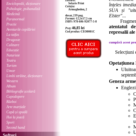
Editura:
Enciclopedii, dicționare
Solaris Print
înțeles imedia
Coleția:
Psihologie, psihanaliză
SUA și "uit
Armaghedon, 2
Medicină
Elster"...
dosar, 239 pag.
Paranormal
Format:
12,5x17,5 cm
Fragment d
ISBN:
978-606-92077-5-8
Practic
atentatul d
46,85
lei
Preț:
Aventurile copilăriei
represalii ale
Cod produs:
CEO0001C
La taifas
Dragoste
cumpără acest prod
Culinare
Educație
Selecțiuni 
Naturiste
Teatru
Opetațiunea 
Turism
Uluito
Umor
septembr
Limbi străine, dicționare
Geneza armel
Western
Album
Englezi
Bibliografie școlară
C
Capodopere
P
Război
M
Arte marțiale
O
Capă și spadă
E
Hai la joacă
u
Sport
M
Second hand
U
Softuri