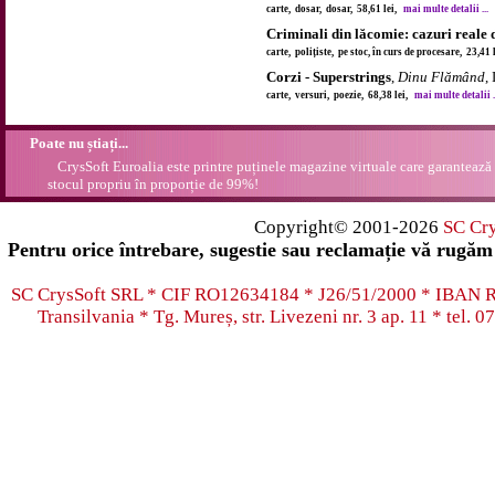
carte, dosar, dosar, 58,61 lei,
mai multe detalii ...
Criminali din lăcomie: cazuri reale 
carte, polițiste, pe stoc, în curs de procesare, 23,41
Corzi - Superstrings
,
Dinu Flămând
,
carte, versuri, poezie, 68,38 lei,
mai multe detalii .
Poate nu știați...
CrysSoft Euroalia este printre puținele magazine virtuale care garantează 
stocul propriu în proporție de 99%!
Copyright© 2001-2026
SC Cr
Pentru orice întrebare, sugestie sau reclamație vă rugăm 
SC CrysSoft SRL * CIF RO12634184 * J26/51/2000 * IB
Transilvania * Tg. Mureș, str. Livezeni nr. 3 ap. 11 * tel.
07