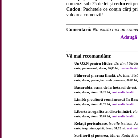
comenzi sub 75 de lei și
reduceri
pro
Cadou
: Pachetele ce conțin cărți p
valoarea comenzii!
Comentarii:
Nu există nici un comen
Adaugă 
Vă mai recomandăm:
Un OZN pentru Hitler
,
Dr. Emil Străi
carte, paranormal, dosar, 46,85 lei,
mai multe detal
Führerul și arma finală
,
Dr. Emil Str
carte, dosar, pe stoc, în curs de procesare, 46,85 le
Basarabia, rana de la hotarul de est
,
carte, dosar, dosar, 16,29 lei,
mai multe detalii ...
Limbă și cultură românească în Bas
carte, dosar, dosar, 42,78 lei,
mai multe detalii ...
Libertate, egalitate, discriminări
,
Pa
carte, dosar, dosar, 39,07 lei,
mai multe detalii ...
Relații periculoase
,
Noelle Nelson
, A
carte, trup, minte, spirit, dosar, 51,52 lei,
mai multe
Scriitorii și puterea
,
Marin Radu Mo