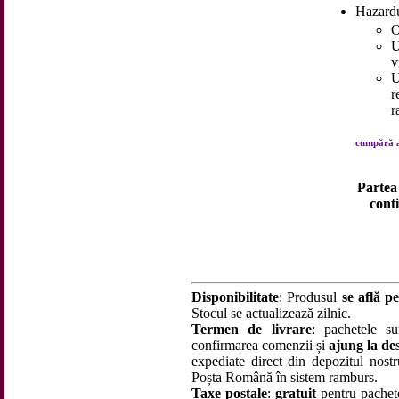
Hazardu
O
U
v
U
r
r
cumpără a
Partea
cont
Disponibilitate
: Produsul
se află pe
Stocul se actualizează zilnic.
Termen de livrare
: pachetele su
confirmarea comenzii și
ajung la des
expediate direct din depozitul nostru
Poșta Română în sistem ramburs.
Taxe poștale
:
gratuit
pentru pachet