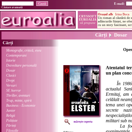
E-mail:
Căutare avansată
Cărți
Dosar
Cărți
Oper
Monografie, critică, eseu
Contemporani
Istorie
Dezvoltare personală
Atentatul ter
Dosar
un plan conce
Clasici
Drept
În 1986
Versuri
actualul San
SF, horror
Ermitaj, am a
Thriller, aventuri
celălalt neam
Trup, minte, spirit
tema unei ope
Business - Economie
secrete naz
Junior
nespecialiștil
Religii
militari sub 
Polițiste
mărește coperta
Părinți
La foarte 
Filosofie
evenimentel