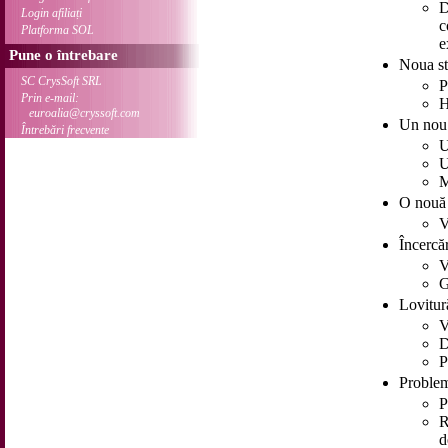
D
Login afiliați
c
Platforma SOL
e
Pune o întrebare
Noua st
SC CrysSoft SRL
P
Prin e-mail:
H
euroalia@cryssoft.com
Un nou 
Întrebări frecvente
U
U
M
O nouă 
V
Încercăr
V
G
Lovitur
V
D
P
Proble
P
R
d