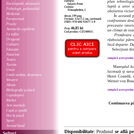
plan tehnologic
Editura:
Enciclopedii, dicționare
Solaris Print
luptă a unor a
Coleția:
Psihologie, psihanaliză
Armaghedon, 1
obținerea victori
Medicină
În această peri
dosar, 199 pag.
Paranormal
Format:
12x17,5 cm, cartonată
confruntate dese
ISBN:
978-606-92077-1-0
Practic
precauție istori
46,85
lei
Aventurile copilăriei
Preț:
un climat de tea
Cod produs:
CEU0001C
La taifas
Primăvara anu
Dragoste
războiului păre
Culinare
încă departe. Da
Selecțiuni din
Educație
Naturiste
cumpără acest produs .
Teatru
Turism
Mareșalul Ion A
Umor
lucrează și sav
Limbi străine, dicționare
Henri Coandă, a
Western
Werner von Bra
Album
Bibliografie școlară
cumpără acest produs .
Capodopere
Război
Continuarea pă
Arte marțiale
Capă și spadă
Hai la joacă
Sport
Second hand
Disponibilitate
: Produsul
se află pe
Softuri