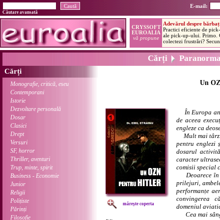
E-mail:
Căutare avansată
Cărți
Paranorma
Cărți
Un OZN
Monografie, critică, eseu
Contemporani
Istorie
Dezvoltare personală
În Europa an
Dosar
de aceea execuț
Clasici
engleze ca deose
Drept
Mult mai târziu
Versuri
pentru englezi 
SF, horror
dosarul activit
Thriller, aventuri
caracter ultrase
comisii special 
Trup, minte, spirit
Deoarece în tim
Business - Economie
prilejuri, ambel
Junior
performanțe aer
Religii
convingerea c
Polițiste
mărește coperta
domeniul aviatic
Părinți
Cea mai sânger
Filosofie