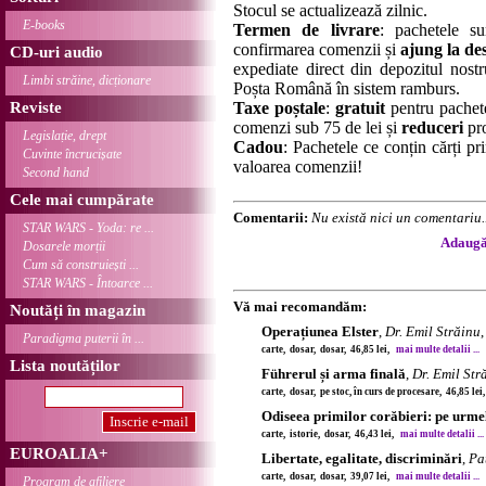
Stocul se actualizează zilnic.
E-books
Termen de livrare
: pachetele su
confirmarea comenzii și
ajung la des
CD-uri audio
expediate direct din depozitul nostru
Limbi străine, dicționare
Poșta Română în sistem ramburs.
Reviste
Taxe poștale
:
gratuit
pentru pachet
comenzi sub 75 de lei și
reduceri
pro
Legislație, drept
Cadou
: Pachetele ce conțin cărți p
Cuvinte încrucișate
valoarea comenzii!
Second hand
Cele mai cumpărate
Comentarii:
Nu există nici un comentariu..
STAR WARS - Yoda: re ...
Adaugă 
Dosarele morții
Cum să construiești ...
STAR WARS - Întoarce ...
Vă mai recomandăm:
Noutăți în magazin
Operațiunea Elster
,
Dr. Emil Străinu
,
Paradigma puterii în ...
carte, dosar, dosar, 46,85 lei,
mai multe detalii ...
Lista noutăților
Führerul și arma finală
,
Dr. Emil Str
carte, dosar, pe stoc, în curs de procesare, 46,85 le
Odiseea primilor corăbieri: pe urme
carte, istorie, dosar, 46,43 lei,
mai multe detalii ...
EUROALIA+
Libertate, egalitate, discriminări
,
Pa
carte, dosar, dosar, 39,07 lei,
mai multe detalii ...
Program de afiliere