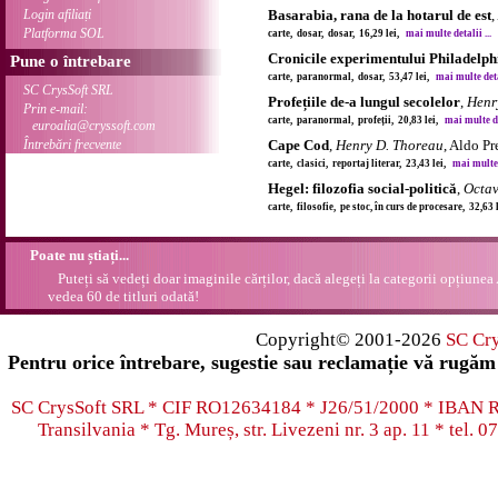
Login afiliați
Basarabia, rana de la hotarul de est
,
Platforma SOL
carte, dosar, dosar, 16,29 lei,
mai multe detalii ...
Cronicile experimentului Philadelph
Pune o întrebare
carte, paranormal, dosar, 53,47 lei,
mai multe detal
SC CrysSoft SRL
Profețiile de-a lungul secolelor
,
Henr
Prin e-mail:
carte, paranormal, profeții, 20,83 lei,
mai multe det
euroalia@cryssoft.com
Întrebări frecvente
Cape Cod
,
Henry D. Thoreau
, Aldo Pr
carte, clasici, reportaj literar, 23,43 lei,
mai multe d
Hegel: filozofia social-politică
,
Octav
carte, filosofie, pe stoc, în curs de procesare, 32,63
Poate nu știați...
Puteți să vedeți doar imaginile cărților, dacă alegeți la categorii opțiunea
vedea 60 de titluri odată!
Copyright© 2001-2026
SC Cr
Pentru orice întrebare, sugestie sau reclamație vă rugăm 
SC CrysSoft SRL * CIF RO12634184 * J26/51/2000 * IB
Transilvania * Tg. Mureș, str. Livezeni nr. 3 ap. 11 * tel.
07