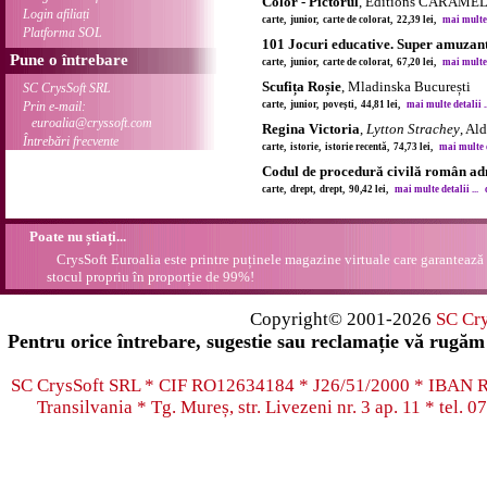
Color - Pictorul
, Éditions CARAME
Login afiliați
carte, junior, carte de colorat, 22,39 lei,
mai multe d
Platforma SOL
101 Jocuri educative. Super amuzan
Pune o întrebare
carte, junior, carte de colorat, 67,20 lei,
mai multe d
Scufița Roșie
, Mladinska București
SC CrysSoft SRL
Prin e-mail:
carte, junior, povești, 44,81 lei,
mai multe detalii ..
euroalia@cryssoft.com
Regina Victoria
,
Lytton Strachey
, Al
Întrebări frecvente
carte, istorie, istorie recentă, 74,73 lei,
mai multe de
Codul de procedură civilă român ad
carte, drept, drept, 90,42 lei,
mai multe detalii ...
Poate nu știați...
CrysSoft Euroalia este printre puținele magazine virtuale care garantează 
stocul propriu în proporție de 99%!
Copyright© 2001-2026
SC Cr
Pentru orice întrebare, sugestie sau reclamație vă rugăm 
SC CrysSoft SRL * CIF RO12634184 * J26/51/2000 * IB
Transilvania * Tg. Mureș, str. Livezeni nr. 3 ap. 11 * tel.
07