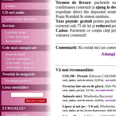
Termen de livrare
: pachetele su
E-books
confirmarea comenzii și
ajung la des
expediate direct din depozitul nostru
CD-uri audio
Poșta Română în sistem ramburs.
Limbi străine, dicționare
Taxe poștale
:
gratuit
pentru pachet
Reviste
comenzi sub 75 de lei și
reduceri
pro
Cadou
: Pachetele ce conțin cărți p
Legislație, drept
valoarea comenzii!
Cuvinte încrucișate
Second hand
Comentarii:
Nu există nici un comen
Cele mai cumpărate
Adaugă 
Dosarele morții
Cum să construiești ...
STAR WARS - Întoarce ...
STAR WARS - Yoda: re ...
Vă mai recomandăm:
Noutăți în magazin
COLOR - Piratul
, Éditions CARAM
Paradigma puterii în ...
carte, junior, carte de colorat, 22,39 lei,
mai multe d
Un uriaș într-un ou de gâscă
, Aldo Pr
Lista noutăților
carte, junior, povești, 9,51 lei,
mai multe detalii ...
Animale mici
, Mladinska București
carte, junior, carte de colorat, 33,60 lei,
mai multe d
Lipesc și mă joc - 5-6 ani
, Mladinska 
EUROALIA+
carte, junior, pe stoc, în curs de procesare, 44,81 le
Program de afiliere