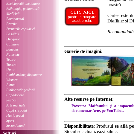
Enciclopedii, dicționare
noastră.
Psihologie, psihanaliză
Medicină
Cartea este il
Paranormal
Diafilme și D
Practic
Aventurile copilăriei
Recomandată p
La taifas
Dragoste
Culinare
Educație
Galerie de imagini:
Naturiste
Teatru
Turism
Umor
Limbi străine, dicționare
Western
Album
Bibliografie școlară
Capodopere
Alte resurse pe Internet:
Război
Arte marțiale
Povestea Maifestului și a impactul
Capă și spadă
documentar Arte, pe YouTube...
Hai la joacă
Sport
Second hand
Disponibilitate
: Produsul
se află pe
Stocul se actualizează zilnic.
Softuri