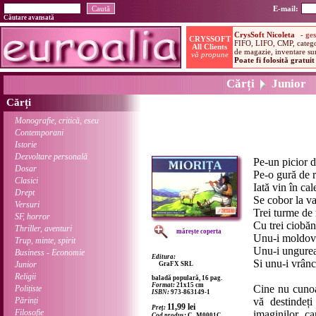
E-mail:
Căutare avansată
Cărți
Junior
Cărți
Monografie, critică, eseu
Contemporani
Istorie
Dezvoltare personală
Pe-un picior d
Dosar
Pe-o gură de r
Clasici
Iată vin în cal
Drept
Se cobor la va
Versuri
Trei turme de 
SF, horror
Cu trei ciobăn
Thriller, aventuri
mărește coperta
Unu-i moldov
Trup, minte, spirit
Unu-i ungure
Business - Economie
Editura:
Si unu-i vrânc
Junior
GraFX SRL
Religii
baladă populară, 16 pag.
Format:
21x15 cm
Cine nu cunoa
Polițiste
ISBN:
973-863149-1
Părinți
vă destindeți
11,99
lei
Preț:
Filosofie
imaginilor ca
Cod produs:
C_M0001C