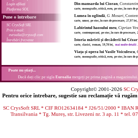
Din mansarda lui Cioran
,
Constanti
Login afiliați
Platforma SOL
carte, monografie, critică, eseu, pe stoc, în curs de
Lumea în oglindă
,
G. Mosari
, Conte
Pune o întrebare
carte, umor, pe stoc, în curs de procesare, 27,97 le
SC CrysSoft SRL
Labirintul haosului meu
,
Ciprian Ve
Prin e-mail:
carte, contemporani, pe stoc, în curs de procesare, 
euroalia@cryssoft.com
Istoria măririi și decăderii lui Céza
Întrebări frecvente
carte, clasici, roman, 59,78 lei,
mai multe detalii ..
Viața și opera lui Vasile Voiculescu
,
carte, monografie, critică, eseu, pe stoc, în curs de
Poate nu știați...
Dacă dați clic pe sigla
Euroalia
mergeți pe prima pagină a magazinului.
Copyright© 2001-2026
SC Cr
Pentru orice întrebare, sugestie sau reclamație vă rugăm 
SC CrysSoft SRL * CIF RO12634184 * J26/51/2000 * IB
Transilvania * Tg. Mureș, str. Livezeni nr. 3 ap. 11 * tel.
07