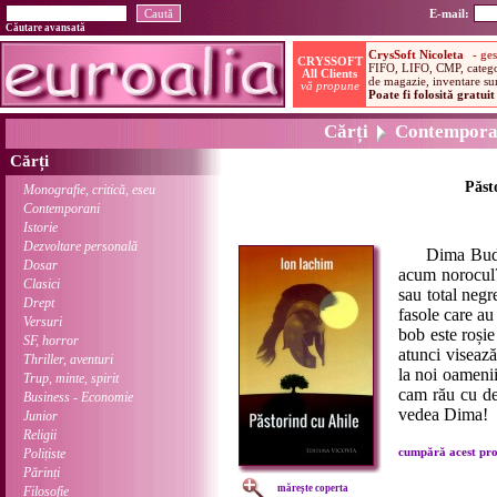
E-mail:
Căutare avansată
Cărți
Contempora
Cărți
Păst
Monografie, critică, eseu
Contemporani
Istorie
Dezvoltare personală
Dima Budeci 
Dosar
acum norocul?
Clasici
sau total negr
Drept
fasole care au
Versuri
bob este roșie
SF, horror
atunci visează
Thriller, aventuri
la noi oameni
Trup, minte, spirit
cam rău cu de
Business - Economie
vedea Dima!
Junior
Religii
cumpără acest prod
Polițiste
Părinți
mărește coperta
Filosofie