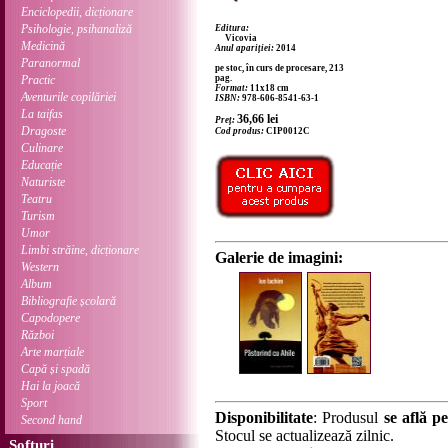
Enciclopedii, dicționare
Psihologie, psihanaliză
Editura:
Vicovia
Medicină
Anul apariției:
2014
Paranormal
pe stoc, în curs de procesare, 213
Practic
pag.
Format:
11x18 cm
Aventurile copilăriei
ISBN:
978-606-8541-63-1
La taifas
36,66
lei
Preț:
Dragoste
Cod produs:
CIP0012C
Culinare
Educație
Naturiste
Teatru
Turism
Umor
Limbi străine, dicționare
Galerie de imagini:
Western
Album
Bibliografie școlară
Capodopere
Război
Arte marțiale
Capă și spadă
Hai la joacă
Sport
Disponibilitate
: Produsul
se află pe
Second hand
Stocul se actualizează zilnic.
Softuri