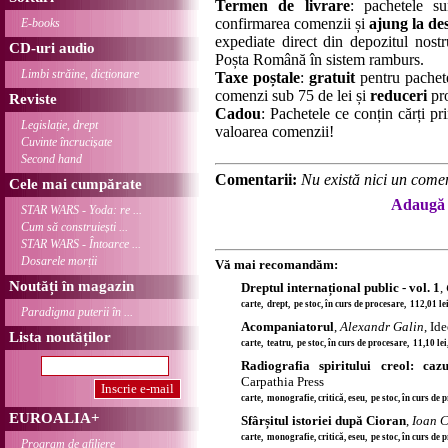
Termen de livrare
: pachetele su
confirmarea comenzii și
ajung la des
E-books
expediate direct din depozitul nostru
CD-uri audio
Poșta Română în sistem ramburs.
Limbi străine, dicționare
Taxe poștale
:
gratuit
pentru pachet
comenzi sub 75 de lei și
reduceri
pro
Reviste
Cadou
: Pachetele ce conțin cărți p
Legislație, drept
valoarea comenzii!
Cuvinte încrucișate
Second hand
Comentarii:
Nu există nici un comen
Cele mai cumpărate
Adaugă 
STAR WARS - Yoda: re ...
Cum să construiești ...
STAR WARS - Întoarce ...
Dosarele morții
Vă mai recomandăm:
Noutăți în magazin
Dreptul internațional public - vol. 1
,
carte, drept, pe stoc, în curs de procesare, 112,01 l
Paradigma puterii în ...
Acompaniatorul
,
Alexandr Galin
, Id
Lista noutăților
carte, teatru, pe stoc, în curs de procesare, 11,10 le
Radiografia spiritului creol: ca
Carpathia Press
carte, monografie, critică, eseu, pe stoc, în curs de
EUROALIA+
Sfârșitul istoriei după Cioran
,
Ioan C
carte, monografie, critică, eseu, pe stoc, în curs de
Program de afiliere