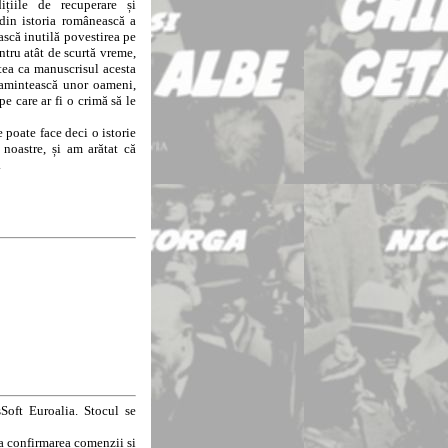
ițiile de recuperare și
, din istoria românească a
ească inutilă povestirea pe
entru atât de scurtă vreme,
tea ca manuscrisul acesta
ă amintească unor oameni,
 pe care ar fi o crimă să le
oate face deci o istorie
 noastre, și am arătat că
.
Soft Euroalia. Stocul se
la confirmarea comenzii și