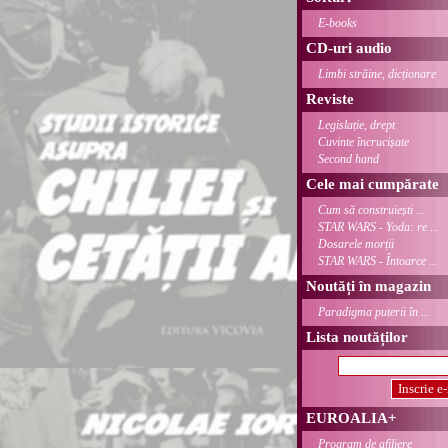
E-books
CD-uri audio
Limbi străine, dicționare
Reviste
Legislație, drept
Cuvinte încrucișate
Second hand
Cele mai cumpărate
Cum să construiești ...
STAR WARS - Yoda: re ...
Dosarele morții
STAR WARS - Întoarce ...
Noutăți în magazin
Paradigma puterii în ...
Lista noutăților
EUROALIA+
Program de afiliere