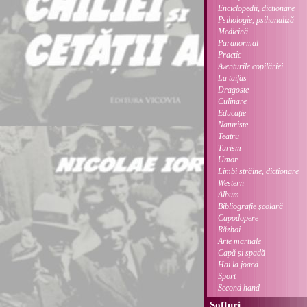
Enciclopedii, dicționare
Psihologie, psihanaliză
Medicină
Paranormal
Practic
Aventurile copilăriei
La taifas
Dragoste
Culinare
Educație
Naturiste
Teatru
Turism
Umor
Limbi străine, dicționare
Western
Album
Bibliografie școlară
Capodopere
Război
Arte marțiale
Capă și spadă
Hai la joacă
Sport
Second hand
Softuri