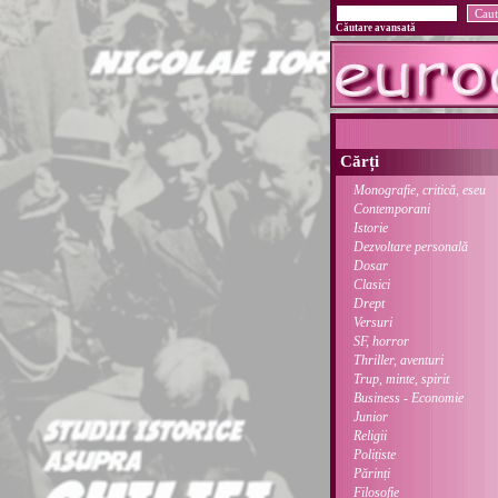
Căutare avansată
Cărți
Monografie, critică, eseu
Contemporani
Istorie
Dezvoltare personală
Dosar
Clasici
Drept
Versuri
SF, horror
Thriller, aventuri
Trup, minte, spirit
Business - Economie
Junior
Religii
Polițiste
Părinți
Filosofie