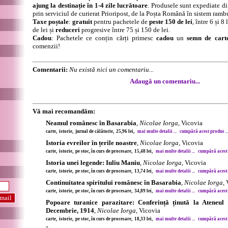
ajung la destinație în 1-4 zile lucrătoare
. Produsele sunt expediate di
prin serviciul de curierat Prioripost, de la Poșta Română în sistem ramb
Taxe poștale
:
gratuit
pentru pachetele de
peste 150 de lei
, între 6 și 
de lei și
reduceri
progresive între 75 și 150 de lei.
Cadou
: Pachetele ce conțin cărți primesc
cadou
un
semn de cart
comenzii!
Comentarii:
Nu există nici un comentariu...
Adaugă un comentariu...
Vă mai recomandăm:
Neamul românesc în Basarabia
,
Nicolae Iorga
, Vicovia
carte, istorie, jurnal de călătorie, 25,96 lei,
mai multe detalii ...
cumpără acest produs ..
Istoria evreilor în țerile noastre
,
Nicolae Iorga
, Vicovia
carte, istorie, pe stoc, în curs de procesare, 15,48 lei,
mai multe detalii ...
cumpără acest 
Istoria unei legende: Iuliu Maniu
,
Nicolae Iorga
, Vicovia
carte, istorie, pe stoc, în curs de procesare, 13,74 lei,
mai multe detalii ...
cumpără acest 
Continuitatea spiritului românesc în Basarabia
,
Nicolae Iorga
,
carte, istorie, pe stoc, în curs de procesare, 34,89 lei,
mai multe detalii ...
cumpără acest 
Popoare turanice parazitare: Conferință ținută la Ateneu
Decembrie, 1914
,
Nicolae Iorga
, Vicovia
carte, istorie, pe stoc, în curs de procesare, 18,33 lei,
mai multe detalii ...
cumpără acest 