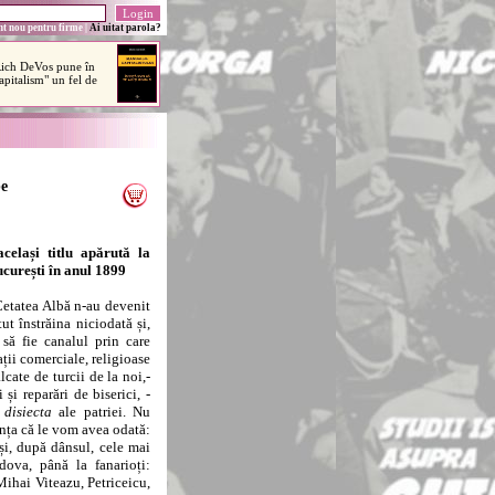
t nou pentru firme
|
Ai uitat parola?
be
celași titlu apărută la
curești în anul 1899
Cetatea Albă n-au devenit
ut înstrăina niciodată și,
 să fie canalul prin care
ații comerciale, religioase
lcate de turcii de la noi,-
i și reparări de biserici, -
disiecta
ale patriei. Nu
anța că le vom avea odată:
 și, după dânsul, cele mai
ova, până la fanarioți:
ihai Viteazu, Petriceicu,