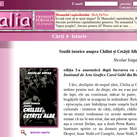
E-mail:
parola:
Cont nou
|
Con
Cărți
Istorie
Studii istorice asupra Chiliei și Cetății Al
Nicolae Iorga
ediția I-a anastatică după lucrarea cu a
Institutul de Arte Grafice Carol Göbl
din Bu
Căci, dezlipite de trupul țării, Chilia și 
străine pentru noi: de drept, ele nu s-au put
de fapt, ele au continuat, măcar în parte,
bogățiile țării se scurgeau în străinătate. Rel
- episcopia, care îmbrățișa toate orașele încă
culturale - trimitere de cărți, odăjdii, clădir
ne-au reunit totdeauna cu aceste
membra 
numai că nu le-am uitat, dar am păstrat sper
așa a crezut Ștefan, așa a dorit Petru Rareș
luminate spirite ce au domnit peste Mold
mărește coperta
Despot, Ioan Vodă cel Cumplit, Aron Vodă, M