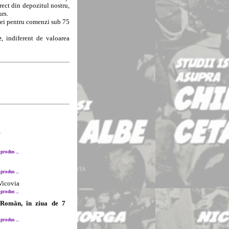
rect din depozitul nostru,
urs.
8 lei pentru comenzi sub 75
e
, indiferent de valoarea
.
produs ...
produs ...
 Vicovia
produs ...
l Român, în ziua de 7
produs ...