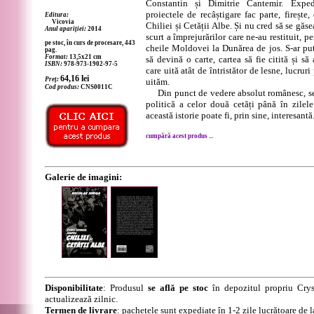
Constantin și Dimitrie Cantemir. Exped
proiectele de recâștigare fac parte, firește
Editura:
Vicovia
Chiliei și Cetății Albe. Și nu cred să se găs
Anul apariției:
2014
scurt a împrejurărilor care ne-au restituit, p
pe stoc, în curs de procesare, 443
cheile Moldovei la Dunărea de jos. S-ar pu
pag.
Format:
13,5x21 cm
să devină o carte, cartea să fie citită și s
ISBN:
978-973-1902-97-5
care uită atât de întristător de lesne, lucruri
64,16
lei
Preț:
uităm.
Cod produs:
CNS0011C
Din punct de vedere absolut românesc, se p
politică a celor două cetăți până în zilele
această istorie poate fi, prin sine, interesantă
cumpără acest produs ...
Galerie de imagini:
Disponibilitate
: Produsul
se află pe stoc
în depozitul propriu Crys
actualizează zilnic.
Termen de livrare
: pachetele sunt expediate în 1-2 zile lucrătoare de 