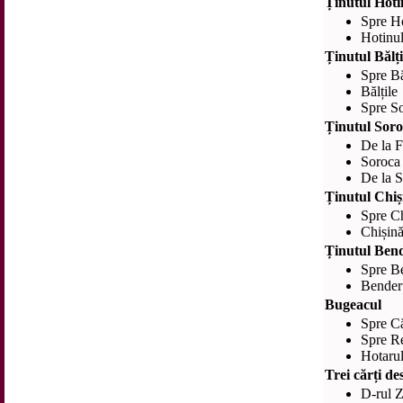
Ținutul Hoti
Spre H
Hotinu
Ținutul Bălți
Spre Bă
Bălțile
Spre S
Ținutul Soro
De la F
Soroca
De la S
Ținutul Chiș
Spre C
Chișină
Ținutul Bend
Spre B
Bender
Bugeacul
Spre C
Spre R
Hotarul
Trei cărți d
D-rul 