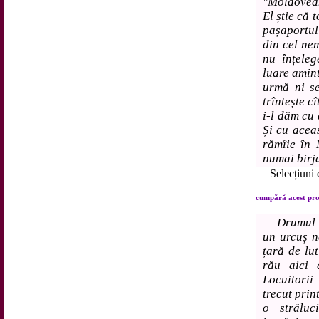
"Moldovean
El știe că 
pașaportul
din cel nem
nu înțeleg
luare amint
urmă ni se
trîntește c
i-l dăm cu 
Și cu acea
rămîie în 
numai birjar
Selecțiuni d
cumpără acest prod
Drumul s
un urcuș n
țară de lu
rău aici d
Locuitori
trecut prin
o străluc