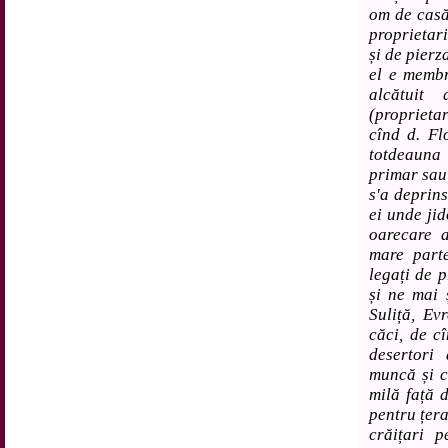
om de casă,
proprietar
și de pierz
el e membr
alcătuit 
(proprietar
cînd d. Fl
totdeauna 
primar sa
s'a deprin
ei unde ji
oarecare 
mare parte
legați de p
și ne mai 
Suliță, Evr
căci, de cî
desertori
muncă și c
milă față d
pentru țera
crăițari 