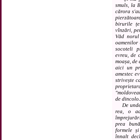
smuls, la B
cărora s'a
pierzătoa
birurile ț
vînzări, pe
Văd norul
oamenilor 
socoteli 
evreu, de 
moașa, de a
aici un pr
amestec ev
strivește c
propriet
"moldovean
de dincolo.
De unde ar
rea, o ad
împrejurăr
prea bună
formele ș
înnalt dec