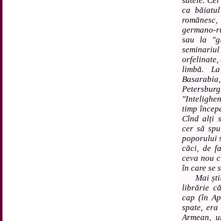
satele. Cei
ca băiatul
romănesc,
germano-ru
sau la "g
seminariu
orfelinate,
limbă. La
Basarabia
Petersbur
"Intelighe
timp încep
Cînd alți 
cer să spu
poporului s
căci, de fa
ceva nou cu
în care se 
Mai știi? 
librărie c
cap (în Ap
spate, era
Armean, u