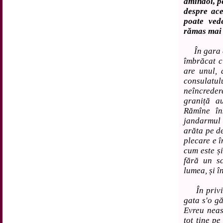
amîndoi, pe
despre ac
poate ved
rămas mai 
În gara de
îmbrăcat c
are unul, 
consulatulu
neîncreder
graniță au
Rămîne în
jandarmul
arăta pe de
plecare e 
cum este și
fără un s
lumea, și î
În privinț
gata s'o gă
Evreu neas
tot ține pe