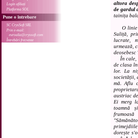
altora des
Login afiliați
de gardul 
Platforma SOL
tainița bal
Pune o întrebare
SC CrysSoft SRL
O linie f
Prin e-mail:
Suliță, pr
euroalia@cryssoft.com
lucrate, 
Întrebări frecvente
urmează, c
deosebesc Ț
În cale, n
de clasa în
lor. La n
societății,
mă. Aflu 
proprietar
austriac de
Ei merg l
toamnă ș
frumoasă
"Sămănăt
primejdii
dorește s'