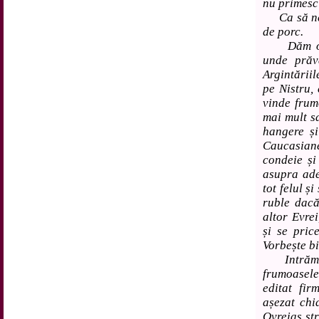
nu primesc 
Ca să ne d
de porc.
Dăm o rai
unde prăv
Argintăriil
pe Nistru,
vinde frum
mai mult s
hangere și
Caucasian
condeie și
asupra adev
tot felul ș
ruble dacă
altor Evre
și se price
Vorbește bi
Intrăm ap
frumoasel
editat fir
așezat chi
Ovreiaș str