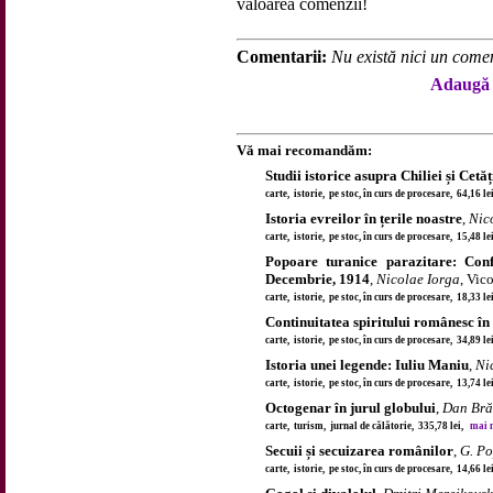
valoarea comenzii!
Comentarii:
Nu există nici un comen
Adaugă 
Vă mai recomandăm:
Studii istorice asupra Chiliei și Cetăț
carte, istorie, pe stoc, în curs de procesare, 64,16 l
Istoria evreilor în țerile noastre
,
Nic
carte, istorie, pe stoc, în curs de procesare, 15,48 l
Popoare turanice parazitare: Con
Decembrie, 1914
,
Nicolae Iorga
, Vic
carte, istorie, pe stoc, în curs de procesare, 18,33 l
Continuitatea spiritului românesc î
carte, istorie, pe stoc, în curs de procesare, 34,89 l
Istoria unei legende: Iuliu Maniu
,
Ni
carte, istorie, pe stoc, în curs de procesare, 13,74 l
Octogenar în jurul globului
,
Dan Bră
carte, turism, jurnal de călătorie, 335,78 lei,
mai m
Secuii și secuizarea românilor
,
G. Po
carte, istorie, pe stoc, în curs de procesare, 14,66 l