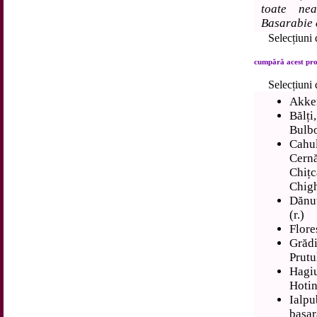
toate nea
Basarabie c
Selecțiuni d
cumpără acest prod
Selecțiuni d
Akke
Bălți
Bulb
Cahul
Cern
Chiț
Chigh
Dănuț
(r.)
Floreș
Grăd
Prutu
Hagi
Hoti
Ialp
basar