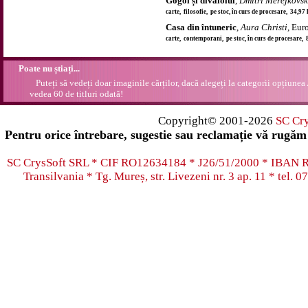
Gogol și divalolul
,
Dmitri Merejkovsk
carte, filosofie, pe stoc, în curs de procesare, 34,97
Casa din întuneric
,
Aura Christi
, Eur
carte, contemporani, pe stoc, în curs de procesare, 
Poate nu știați...
Puteți să vedeți doar imaginile cărților, dacă alegeți la categorii opțiunea
vedea 60 de titluri odată!
Copyright© 2001-2026
SC Cr
Pentru orice întrebare, sugestie sau reclamație vă rugăm 
SC CrysSoft SRL * CIF RO12634184 * J26/51/2000 * IB
Transilvania * Tg. Mureș, str. Livezeni nr. 3 ap. 11 * tel.
07