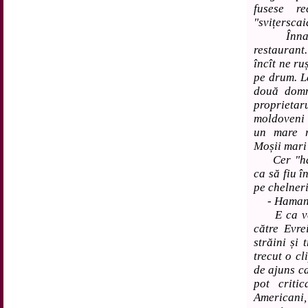
fusese r
"svițerscai
Înnainte
restaurant.
încît ne r
pe drum. L
două domn
proprietar
moldoveni ș
un mare r
Moșii mari 
Cer "ham 
ca să fiu î
pe chelneri
- Haman, h
E ca vech
către Evre
străini și 
trecut o cl
de ajuns ca
pot criti
Americani,