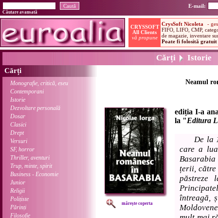
E-mail:
Căutare avansată
Cărți
Istorie
Cărți
Neamul ro
Monografie, critică, eseu
Contemporani
Istorie
Dezvoltare personală
ediția I-a an
Dosar
la "
Editura L
Clasici
Drept
De la 
Versuri
care a lua
SF, horror
Thriller, aventuri
Basarabia 
Trup, minte, spirit
țerii, cătr
Business - Economie
păstreze l
Junior
Principa
Religii
întreagă, 
Polițiste
mărește coperta
Moldoveneș
Părinți
Filosofie
mult mai r