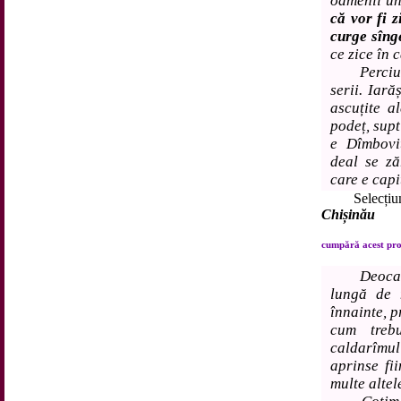
oamenii un
că vor fi z
curge sîng
ce zice în 
Perciunii
serii. Iară
ascuțite a
podeț, supt
e Dîmboviț
deal se ză
care e capi
Selecțiuni 
Chișinău
cumpără acest prod
Deoca
lungă de 
înnainte, p
cum treb
caldarîmul
aprinse fi
multe altel