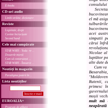
consulului 
E-books
Secretarul
CD-uri audio
bucovinean 
Limbi străine, dicționare
el mă asig
tulburări
Reviste
bucovinene
Legislație, drept
acei austr
Cuvinte încrucișate
simpatii p
Second hand
cărui înfr
Cele mai cumpărate
revoluțion
STAR WARS - Yoda: re ...
Nicolae al
Dosarele morții
luptător po
Cum să construiești ...
alte date d
STAR WARS - Întoarce ...
Cum va fi,
Noutăți în magazin
Basarabi
Paradigma puterii în ...
"Moldoven
Lista noutăților
Rutenii, 
primesc î
guvernulu
moșii vech
mult mă c
EUROALIA+
neapărată 
Program de afiliere