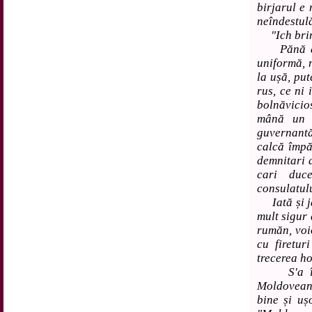
birjarul e
neîndestul
"Ich bring
Pănă atun
uniformă, n
la ușă, pu
rus, ce ni 
bolnăvicio
mână un c
guvernant
calcă împă
demnitari a
cari duc
consulatul
Iată și ja
mult sigur 
rumăn, voi
cu firetur
trecerea ho
S'a întî
Moldovean 
bine și uș