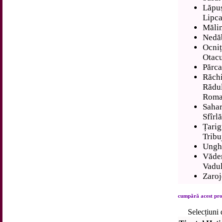
Lăpu
Lipca
Mălin
Nedăb
Ocni
Otacu
Părca
Răch
Rădul
Roma
Saha
Sfîrl
Țari
Trib
Ungh
Văde
Vadul
Zaroj
cumpără acest prod
Selecțiuni 