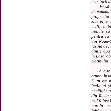
muritorii 
Va să zi
deocamdat
proprietar
zice el, e
mult, și 
trebuie s
pentru că 
din Noua-S
lăsînd deci
dintre apa
în Basarab
Hotinului.
La 2 se în
atunci însă
E un om ma
încîlcită ș
necăjiți s
din Rusia 
mai fi fost
noroiu us
înhămat la