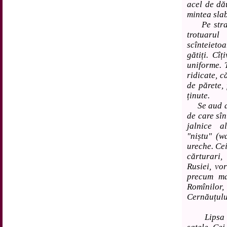
acel de dă
mintea sla
Pe stradă
trotuarul
scînteieto
gătiți. Cîț
uniforme. T
ridicate, c
de părete, 
ținute.
Se aud ade
de care sîn
jalnice a
"niștu" (w
ureche. Cei
cărturari,
Rusiei, vo
precum ma
Romînilo
Cernăuțulu
Lipsa de 