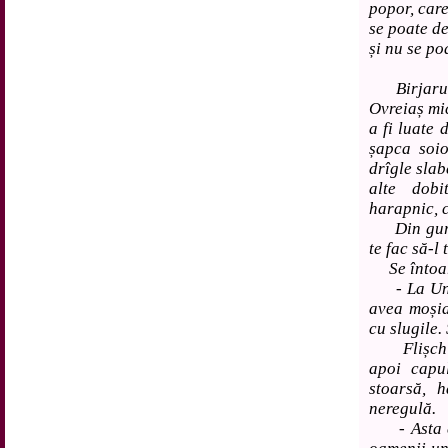
popor, care
se poate d
și nu se po
Birjarul l
Ovreiaș mic
a fi luate 
șapca soi
drîgle slab
alte dobi
harapnic, c
Din gura l
te fac să-l 
Se întoarc
- La Ungh
avea moșia.
cu slugile. 
Flișchi, f
apoi capul
stoarsă, h
neregulă.
- Asta est