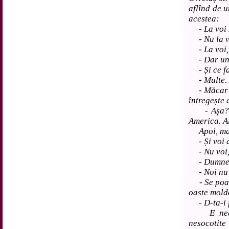
aflînd de 
acestea:
- La voi 
- Nu la vo
- La voi, 
- Dar unde
- Și ce fa
- Multe.
- Măcar dre
întregește 
- Așa? Eu
America. Ai
Apoi, mai 
- Și voi d
- Nu voi,
- Dumneav
- Noi nu 
- Se poate
oaste mold
- D-ta-i fi
E neaștep
nesocotite