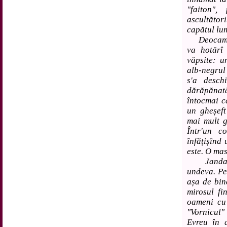
"faiton",
ascultăto
capătul lum
Deocamdat
va hotărî
văpsite: u
alb-negrul
s'a desch
dărăpănat
întocmai c
un gheșeft
mai mult g
Într'un c
înfățișînd 
este. O mas
Jandarmul
undeva. Pe
așa de bin
mirosul fi
oameni cu 
"Vornicul"
Evreu în d