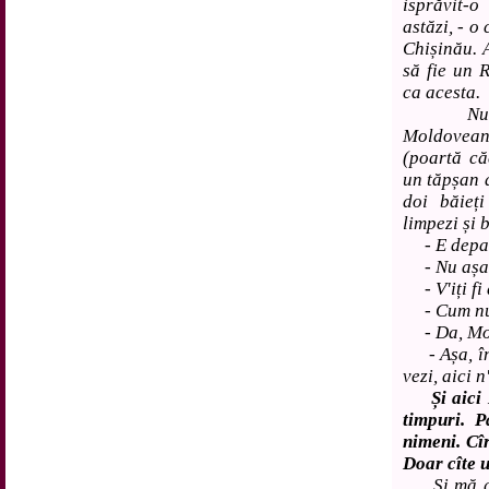
isprăvit-o
astăzi, - o
Chișinău. 
să fie un 
ca acesta.
Numele s
Moldovean
(poartă că
un tăpșan d
doi băieți
limpezi și 
- E depar
- Nu așa d
- V'iți fi
- Cum nu!
- Da, Mold
- Așa, înț
vezi, aici 
Și aici
timpuri. 
nimeni. Cî
Doar cîte u
Și mă gîn