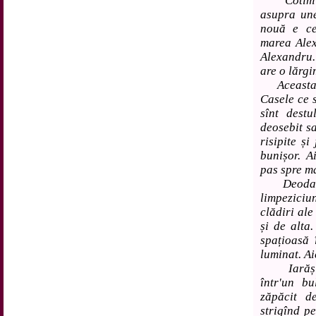
Cotim în 
asupra une
nouă e cea
marea Alex
Alexandru.
are o lărgi
Aceasta f
Casele ce s
sînt dest
deosebit s
risipite și
bunișor. A
pas spre ma
Deodată l
limpeziciu
clădiri ale
și de alta
spațioasă 
luminat. Ai
Iarăși fe
într'un bu
zăpăcit d
strigînd pe