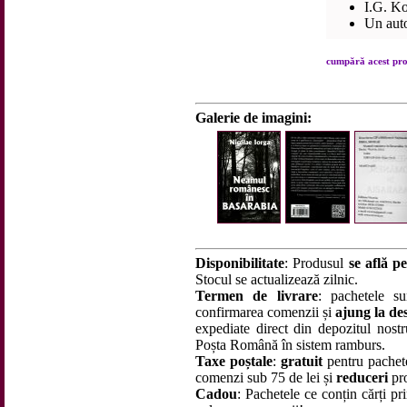
I.G. K
Un aut
cumpără acest prod
Galerie de imagini:
Disponibilitate
: Produsul
se află pe
Stocul se actualizează zilnic.
Termen de livrare
: pachetele su
confirmarea comenzii și
ajung la des
expediate direct din depozitul nostru
Poșta Română în sistem ramburs.
Taxe poștale
:
gratuit
pentru pachet
comenzi sub 75 de lei și
reduceri
pro
Cadou
: Pachetele ce conțin cărți p