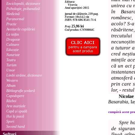
Editura:
Enciclopedii, dicționare
unirea cu 
Vicovia
Anul apariției:
2015
Psihologie, psihanaliză
în Basara
Medicină
jurnal de călătorie, 239 pag.
românesc,
Format:
10x14,5 cm
Paranormal
ISBN:
978-606-8541-71-6
acolo? S-a
Practic
25,96
lei
Preț:
răsăriten
Aventurile copilăriei
Cod produs:
CNN0004C
La taifas
trecutulu
Dragoste
necunoștin
Culinare
a tuturor a
Educație
cred neștiu
Naturiste
mințile ace
Teatru
Turism
că un act p
Umor
instantan
Limbi străine, dicționare
atmosferă 
Western
prin care 
Album
lor, - rest
Bibliografie școlară
Capodopere
Nicolae
Război
Basarabia
, Ia
Arte marțiale
Capă și spadă
cumpără acest prod
Hai la joacă
Sport
Spre ho
Second hand
de siguran
Softuri
lîngă atît