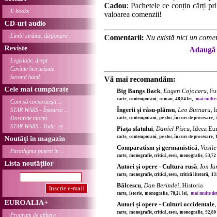
Cadou
: Pachetele ce conțin cărți p
E-books
valoarea comenzii!
CD-uri audio
Limbi străine, dicționare
Comentarii:
Nu există nici un comen
Reviste
Adaugă 
Legislație, drept
Cuvinte încrucișate
Second hand
Vă mai recomandăm:
Cele mai cumpărate
Big Bangs Back
,
Eugen Cojocaru
, F
carte, contemporani, roman, 48,84 lei,
mai multe de
Cum să construiești ...
Îngerii și râsu-plânsu
,
Leo Butnaru
, 
STAR WARS - Întoarce ...
Dosarele morții
carte, contemporani, pe stoc, în curs de procesare, 
STAR WARS - Yoda: re ...
Piața sfatului
,
Daniel Pișcu
, Ideea E
carte, contemporani, pe stoc, în curs de procesare, 
Noutăți în magazin
Comparatism și germanistică
,
Vasile
Paradigma puterii în ...
carte, monografie, critică, eseu, monografie, 53,72
Lista noutăților
Autori și opere - Cultura rusă
,
Ion Ia
carte, monografie, critică, eseu, critică literară, 1
Bălcescu
,
Dan Berindei
, Historia
carte, istorie, monografie, 78,21 lei,
mai multe deta
EUROALIA+
Autori și opere - Culturi occidentale
carte, monografie, critică, eseu, monografie, 92,80
Program de afiliere