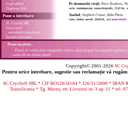
Pe drumurile vieții
,
Nicu Teodoru
, V
Login afiliați
Platforma SOL
carte, contemporani, roman biografic, 23,41 lei,
m
Asaltul
,
Stephen Crane
, Aldo Press
Pune o întrebare
carte, război, nuvele, 20,68 lei,
mai multe detalii ..
SC CrysSoft SRL
Prin e-mail:
euroalia@cryssoft.com
Întrebări frecvente
Poate nu știați...
Puteți să vedeți doar imaginile cărților, dacă alegeți la categorii opțiunea
vedea 60 de titluri odată!
Copyright© 2001-2026
SC Cr
Pentru orice întrebare, sugestie sau reclamație vă rugăm 
SC CrysSoft SRL * CIF RO12634184 * J26/51/2000 * IB
Transilvania * Tg. Mureș, str. Livezeni nr. 3 ap. 11 * tel.
07