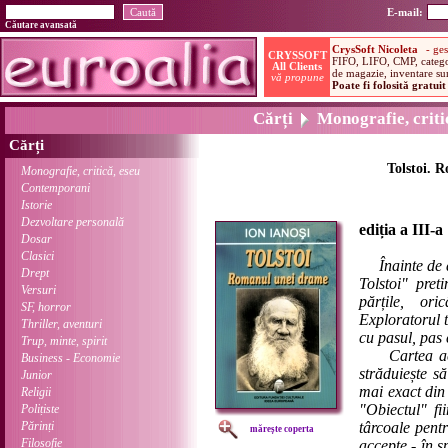
E-mail:
Căutare avansată
Cărți
Monografie, critic
Cărți
Tolstoi. 
Monografie, critică, eseu
Contemporani
Istorie
Dezvoltare personală
ediția a III-a
Dosar
Clasici
Înainte de 
Drept
Tolstoi" pret
Versuri
părțile, ori
SF, horror
Exploratorul t
Thriller, aventuri
cu pasul, pas 
Trup, minte, spirit
Cartea acea
Business - Economie
străduiește s
Junior
mai exact din 
Religii
"Obiectul" fi
Polițiste
Părinți
târcoale pentr
mărește coperta
Filosofie
accepte - în sp