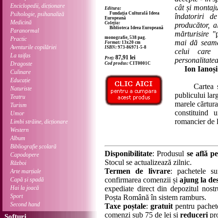
Enciclopedii, dicționare
cât și montaju
Editura:
Psihologie, psihanaliză
Fundația Culturală Ideea
îndatoriri d
Europeană
Medicină
Coleția:
producător, a
Biblioteca Ideea Europeană
Paranormal
mărturisire "
monografie, 538 pag.
Practic
mai dă seama
Format:
13x20 cm
Aventurile copilăriei
ISBN:
973-86971-5-8
celui care 
La taifas
87,91
lei
Preț:
personalitatea 
Dragoste
Cod produs:
CIT0001C
Ion Ianoși
Culinare
Educație
Cartea se ad
Naturiste
publicului lar
Teatru
marele cărtur
Turism
constituind u
Umor
romancier de l
Limbi străine, dicționare
Western
Album
Bibliografie școlară
Disponibilitate
: Produsul
se află pe
Capodopere
Stocul se actualizează zilnic.
Război
Termen de livrare
: pachetele su
Arte marțiale
confirmarea comenzii și
ajung la des
Capă și spadă
Hai la joacă
expediate direct din depozitul nostru
Sport
Poșta Română în sistem ramburs.
Second hand
Taxe poștale
:
gratuit
pentru pachet
comenzi sub 75 de lei și
reduceri
pro
Softuri