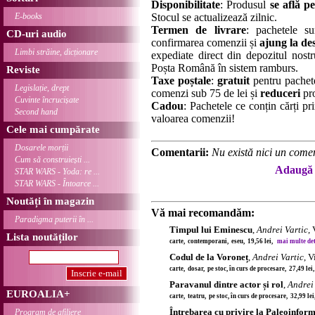
Disponibilitate
: Produsul
se află pe
E-books
Stocul se actualizează zilnic.
Termen de livrare
: pachetele su
CD-uri audio
confirmarea comenzii și
ajung la des
Limbi străine, dicționare
expediate direct din depozitul nostru
Poșta Română în sistem ramburs.
Reviste
Taxe poștale
:
gratuit
pentru pachet
Legislație, drept
comenzi sub 75 de lei și
reduceri
pro
Cuvinte încrucișate
Cadou
: Pachetele ce conțin cărți p
Second hand
valoarea comenzii!
Cele mai cumpărate
Dosarele morții
Comentarii:
Nu există nici un comen
Cum să construiești ...
Adaugă 
STAR WARS - Yoda: re ...
STAR WARS - Întoarce ...
Noutăți în magazin
Vă mai recomandăm:
Paradigma puterii în ...
Timpul lui Eminescu
,
Andrei Vartic
,
Lista noutăților
carte, contemporani, eseu, 19,56 lei,
mai multe deta
Codul de la Voroneț
,
Andrei Vartic
, V
carte, dosar, pe stoc, în curs de procesare, 27,49 le
Paravanul dintre actor și rol
,
Andrei
EUROALIA+
carte, teatru, pe stoc, în curs de procesare, 32,99 le
Întrebarea cu privire la Paleoinfor
Program de afiliere