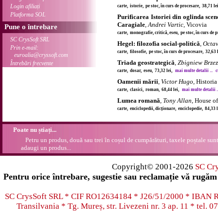
Login afiliați
carte, istorie, pe stoc, în curs de procesare, 38,71 l
Platforma SOL
Purificarea Istoriei din oglinda sce
Caragiale
,
Andrei Vartic
, Vicovia
Pune o întrebare
carte, monografie, critică, eseu, pe stoc, în curs de
SC CrysSoft SRL
Hegel: filozofia social-politică
,
Octav
Prin e-mail:
carte, filosofie, pe stoc, în curs de procesare, 32,63
euroalia@cryssoft.com
Triada geostrategică
,
Zbigniew Brzez
Întrebări frecvente
carte, dosar, eseu, 73,32 lei,
mai multe detalii ...
c
Oamenii mării
,
Victor Hugo
, Historia
carte, clasici, roman, 68,44 lei,
mai multe detalii ..
Lumea romană
,
Tony Allan
, House o
carte, enciclopedii, dicționare, enciclopedie, 84,33 
Poate nu știați...
Petru un produs, două sau trei în coșul de cumpărături, taxele poștale sunt 
adaugi un produs...
Copyright© 2001-2026
SC Cr
Pentru orice întrebare, sugestie sau reclamație vă rugăm 
SC CrysSoft SRL * CIF RO12634184 * J26/51/2000 * IB
Transilvania * Tg. Mureș, str. Livezeni nr. 3 ap. 11 * tel.
07