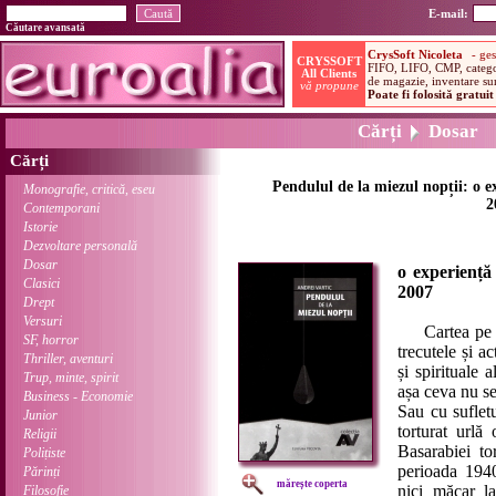
E-mail:
Căutare avansată
Cărți
Dosar
Cărți
Pendulul de la miezul nopții: o e
Monografie, critică, eseu
2
Contemporani
Istorie
Dezvoltare personală
Dosar
o experiență
Clasici
2007
Drept
Versuri
Cartea pe car
SF, horror
trecutele și ac
Thriller, aventuri
și spirituale
Trup, minte, spirit
așa ceva nu se
Business - Economie
Sau cu suflet
Junior
torturat urlă 
Religii
Basarabiei to
Polițiste
perioada 194
Părinți
mărește coperta
nici măcar l
Filosofie