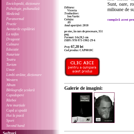
Enciclopedii, dicționare
Sunt, oare, r
Editura:
Psihologie, psihanaliză
milioane de suf
Vicovia
Medicină
Traducător:
Ion Vartic
Paranormal
cumpără acest prod
Coleția:
AV
Practic
Anul apariției:
2010
Aventurile copilăriei
pe stoc, în curs de procesare, 351
La taifas
pag.
Format:
14x20,5 cm
Dragoste
ISBN:
978-973-1902-29-6
Culinare
67,20
lei
Preț:
Educație
Cod produs:
CAP0010C
Naturiste
Teatru
Turism
Umor
Limbi străine, dicționare
Western
Album
Galerie de imagini:
Bibliografie școlară
Capodopere
Război
Arte marțiale
Capă și spadă
Hai la joacă
Sport
Second hand
Softuri