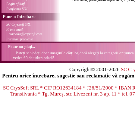
carte, dosar, pe stoc, în curs de procesare, 67,20 le
Login afiliați
Platforma SOL
Pune o întrebare
SC CrysSoft SRL
Prin e-mail:
euroalia@cryssoft.com
Întrebări frecvente
Poate nu știați...
Puteți să vedeți doar imaginile cărților, dacă alegeți la categorii opțiunea
vedea 60 de titluri odată!
Copyright© 2001-2026
SC Cr
Pentru orice întrebare, sugestie sau reclamație vă rugăm 
SC CrysSoft SRL * CIF RO12634184 * J26/51/2000 * IB
Transilvania * Tg. Mureș, str. Livezeni nr. 3 ap. 11 * tel.
07