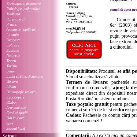
Enciclopedii, dicționare
Editura:
Phobos
Psihologie, psihanaliză
cumpără acest prod
roman, 170 pag.
Medicină
Format:
13,5x20,5 cm,
Cunoscut p
Paranormal
cartonată
ISBN:
973-7683-16-1
Practic
fier
(2003) ș
36,65
lei
Aventurile copilăriei
Preț:
revine de ast
Cod produs:
CDD0006C
La taifas
puțin provoca
Dragoste
face extrem de
Culinare
a cititorului.
Educație
Naturiste
Teatru
Turism
Disponibilitate
: Produsul
se află pe
Umor
Stocul se actualizează zilnic.
Limbi străine, dicționare
Western
Termen de livrare
: pachetele su
Album
confirmarea comenzii și
ajung la des
Bibliografie școlară
expediate direct din depozitul nostru
Capodopere
Poșta Română în sistem ramburs.
Război
Taxe poștale
:
gratuit
pentru pachet
Arte marțiale
comenzi sub 75 de lei și
reduceri
pro
Capă și spadă
Cadou
: Pachetele ce conțin cărți p
Hai la joacă
valoarea comenzii!
Sport
Second hand
Comentarii:
Nu există nici un comen
Softuri