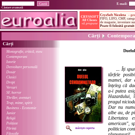
E-mail:
Căutare avansată
Cărți
Contempora
Cărți
Duelu
Monografie, critică, eseu
Contemporani
Istorie
Dezvoltare personală
... Îți sp
Dosar
târfele posib
Clasici
mamei, dar c
Drept
înțeleg că da
Versuri
a-i putea asi
SF, horror
Hazardului, î
Thriller, aventuri
pragul nicioda
Trup, minte, spirit
Dar nu numai 
Business - Economie
albe au, de pi
Junior
Libertatea 
Religii
american", sp
Polițiste
Părinți
politician co
mărește coperta
Filosofie
răspunsuri!