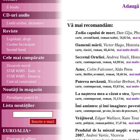
Adaugă 
E-books
CD-uri audio
Limbi străine, dicționare
Vă mai recomandăm:
Reviste
Zodia capului de mort
,
Dan Gîju
, Ph
carte, second hand, roman razboi, 56,02 lei,
mai mu
Legislație, drept
Cuvinte încrucișate
Oamenii mării
,
Victor Hugo
, Historia
Second hand
carte, clasici, roman, 68,44 lei,
mai multe detalii ..
Secretul Orteliei
,
Andrea Vitali
, Histo
Cele mai cumpărate
carte, contemporani, roman, 64,98 lei,
mai multe de
Dosarele morții
Aztec
,
Colin Falconer
, Aldo Press
STAR WARS - Yoda: re ...
carte, thriller, aventuri, roman, 58,46 lei,
mai multe
STAR WARS - Întoarce ...
Puterea nevăzută
,
Nicolae Breban
, F
Cum să construiești ...
carte, contemporani, roman, 83,03 lei,
mai multe de
Noutăți în magazin
La nașterea mea a căzut o stea
,
Sper
Paradigma puterii în ...
carte, contemporani, roman, 35,13 lei,
mai multe de
Lista noutăților
Îmi amintesc și îmi imaginez: povesti
carte, contemporani, pe stoc, în curs de procesare, 
Vrăjitorul
,
Edgar Wallace
, Karo Tour
carte, polițiste, roman politist, 37,47 lei,
mai multe
Pendulul de la miezul nopții: o exp
EUROALIA+
2007
,
Andrei Vartic
, Vicovia
Program de afiliere