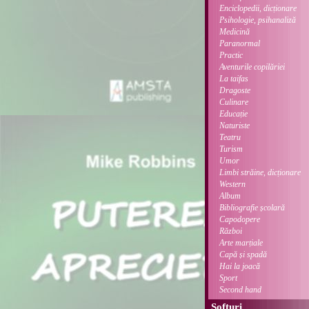
Enciclopedii, dicționare
Psihologie, psihanaliză
Medicină
Paranormal
Practic
Aventurile copilăriei
La taifas
Dragoste
Culinare
Educație
Naturiste
Teatru
Turism
Umor
Limbi străine, dicționare
Western
Album
Bibliografie școlară
Capodopere
Război
Arte marțiale
Capă și spadă
Hai la joacă
Sport
Second hand
Softuri