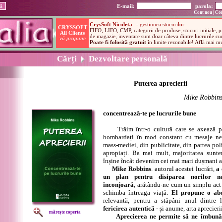
E-mail:
parola:
Cont nou
|
Con
Cărți
Dezvoltare personală
Puterea aprecierii
Mike Robbin
concentrează-te pe lucrurile bune
Trăim într-o cultură care se axează 
bombardați în mod constant cu mesaje neg
mass-mediei, din publicitate, din partea poli
apropiați. Ba mai mult, majoritatea sunte
înșine încât devenim cei mai mari dușmani ai
Mike Robbins
. autorul acestei lucrări,
a 
un plan pentru disiparea norilor ne
înconjoară
, arătându-ne cum un simplu act
schimba întreaga viață.
El propune o ab
relevantă, pentru a stăpâni unul dintre 
fericirea autentică
- și anume, arta aprecierii
mărește coperta
Aprecierea ne permite să ne îmbunăt