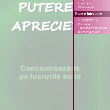
Login afiliați
Platforma SOL
Pune o întrebare
SC CrysSoft SRL
Prin e-mail:
euroalia@cryssoft.com
Întrebări frecvente