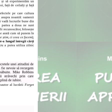
e
și să experimentăm un
, față de ceilalți și față
ectele pe care cultura
au asupra noastră: oamenii
ai vadă lucrurile bune din
În partea a doua ne sunt
fii recunoscător, folosește
a ne arată cum să punem în
e știm, ci ceea ce facem
);
de-a lungul întregii cărți
ru a putea utiliza zilnic
retele unei atitudini de
să fie nevoie să recurgem
nesăbuite. Mike Robbins
i străvechi prin care
plină de iubire.
coautor al lucrării
Forget