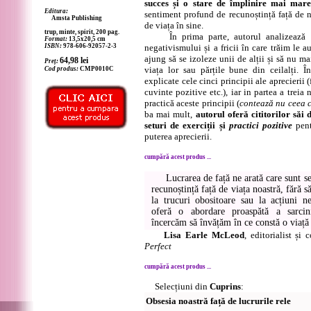
succes și o stare de împlinire mai mar
Editura:
sentiment profund de recunoștință față de noi
Amsta Publishing
de viața în sine.
trup, minte, spirit, 200 pag.
În prima parte, autorul analizează ef
Format:
13,5x20,5 cm
ISBN:
978-606-92057-2-3
negativismului și a fricii în care trăim le 
ajung să se izoleze unii de alții și să nu m
64,98
lei
Preț:
viața lor sau părțile bune din ceilalți. 
Cod produs:
CMP0010C
explicate cele cinci principii ale aprecierii (
cuvinte pozitive etc.), iar in partea a trei
practică aceste principii (
contează nu ceea c
ba mai mult,
autorul oferă cititorilor săi 
seturi de exerciții și
practici pozitive
pent
puterea aprecierii.
cumpără acest produs ...
Lucrarea de față ne arată care sunt sec
recunoștință față de viața noastră, fără 
la trucuri obositoare sau la acțiuni 
oferă o abordare proaspătă a sarcini
încercăm să învățăm în ce constă o viață 
Lisa Earle McLeod
, editorialist și 
Perfect
cumpără acest produs ...
Selecțiuni din
Cuprins
:
Obsesia noastră față de lucrurile rele