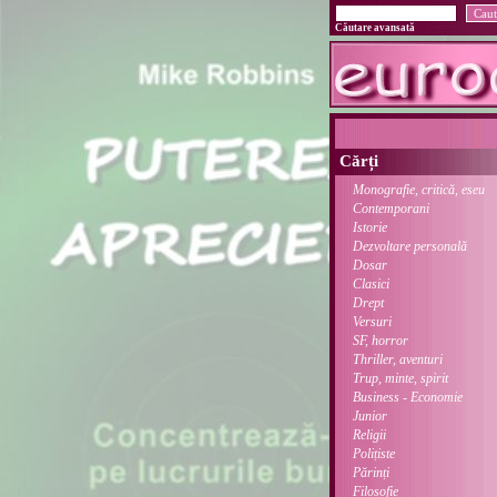
Căutare avansată
Cărți
Monografie, critică, eseu
Contemporani
Istorie
Dezvoltare personală
Dosar
Clasici
Drept
Versuri
SF, horror
Thriller, aventuri
Trup, minte, spirit
Business - Economie
Junior
Religii
Polițiste
Părinți
Filosofie