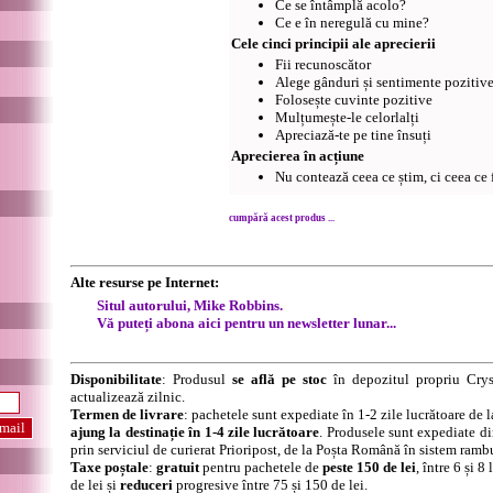
Ce se întâmplă acolo?
Ce e în neregulă cu mine?
Cele cinci principii ale aprecierii
Fii recunoscător
Alege gânduri și sentimente pozitiv
Folosește cuvinte pozitive
Mulțumește-le celorlalți
Apreciază-te pe tine însuți
Aprecierea în acțiune
Nu contează ceea ce știm, ci ceea ce
cumpără acest produs ...
Alte resurse pe Internet:
Situl autorului, Mike Robbins.
Vă puteți abona aici pentru un newsletter lunar...
Disponibilitate
: Produsul
se află pe stoc
în depozitul propriu Crys
actualizează zilnic.
Termen de livrare
: pachetele sunt expediate în 1-2 zile lucrătoare de 
ajung la destinație în 1-4 zile lucrătoare
. Produsele sunt expediate di
prin serviciul de curierat Prioripost, de la Poșta Română în sistem ramb
Taxe poștale
:
gratuit
pentru pachetele de
peste 150 de lei
, între 6 și 
de lei și
reduceri
progresive între 75 și 150 de lei.