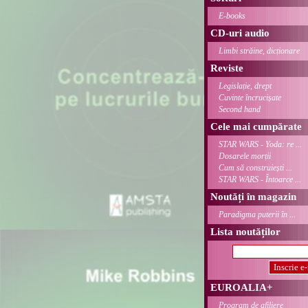
E-books
CD-uri audio
Limbi străine, dicționare
Reviste
Legislație, drept
Cuvinte încrucișate
Second hand
Cele mai cumpărate
STAR WARS - Yoda: re ...
Dosarele morții
Cum să construiești ...
STAR WARS - Întoarce ...
Noutăți în magazin
Paradigma puterii în ...
Lista noutăților
EUROALIA+
Program de afiliere