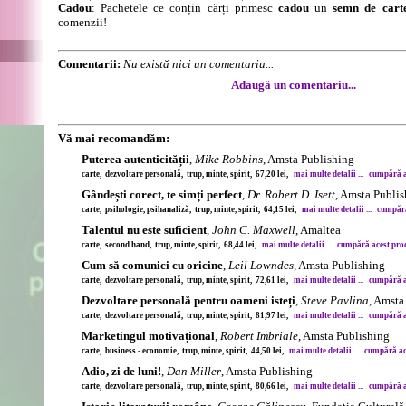
Cadou
: Pachetele ce conțin cărți primesc
cadou
un
semn de cart
comenzii!
Comentarii:
Nu există nici un comentariu...
Adaugă un comentariu...
Vă mai recomandăm:
Puterea autenticității
,
Mike Robbins
, Amsta Publishing
carte, dezvoltare personală, trup, minte, spirit, 67,20 lei,
mai multe detalii ...
cumpără ac
Gândești corect, te simți perfect
,
Dr. Robert D. Isett
, Amsta Publi
carte, psihologie, psihanaliză, trup, minte, spirit, 64,15 lei,
mai multe detalii ...
cumpără 
Talentul nu este suficient
,
John C. Maxwell
, Amaltea
carte, second hand, trup, minte, spirit, 68,44 lei,
mai multe detalii ...
cumpără acest produ
Cum să comunici cu oricine
,
Leil Lowndes
, Amsta Publishing
carte, dezvoltare personală, trup, minte, spirit, 72,61 lei,
mai multe detalii ...
cumpără ac
Dezvoltare personală pentru oameni isteți
,
Steve Pavlina
, Amsta
carte, dezvoltare personală, trup, minte, spirit, 81,97 lei,
mai multe detalii ...
cumpără ac
Marketingul motivațional
,
Robert Imbriale
, Amsta Publishing
carte, business - economie, trup, minte, spirit, 44,50 lei,
mai multe detalii ...
cumpără ace
Adio, zi de luni!
,
Dan Miller
, Amsta Publishing
carte, dezvoltare personală, trup, minte, spirit, 80,66 lei,
mai multe detalii ...
cumpără ac