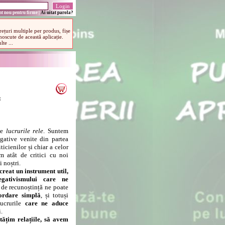
t nou pentru firme
|
Ai uitat parola?
s
pe
lucrurile rele
. Suntem
ative venite din partea
ticienilor și chiar a celor
m atât de critici cu noi
 noștri.
creat un instrument util,
gativismului care ne
 de recunoștință ne poate
ordare simplă
, și totuși
lucrurile
care ne aduce
.
ățim relațiile, să avem