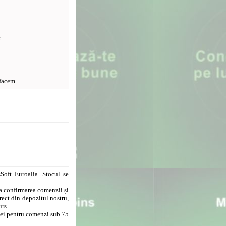
e
 facem
Soft Euroalia. Stocul se
la confirmarea comenzii și
rect din depozitul nostru,
urs.
8 lei pentru comenzi sub 75