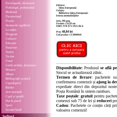
Enciclopedii, dicționare
Editura:
Psihologie, psihanaliză
Ideea Europeană
Coleția:
Medicină
Biblioteca Ideea Europeană -
Istoria mentalităților
Paranormal
Practic
eseu, 206 pag.
Format:
13x20 cm
Aventurile copilăriei
ISBN:
978-973-1925-06-6
La taifas
48,84
lei
Preț:
Dragoste
Cod produs:
CLM0004C
Culinare
Educație
Naturiste
Teatru
Turism
Umor
Limbi străine, dicționare
Disponibilitate
: Produsul
se află pe
Western
Stocul se actualizează zilnic.
Album
Termen de livrare
: pachetele su
Bibliografie școlară
confirmarea comenzii și
ajung la des
Capodopere
expediate direct din depozitul nostru
Război
Poșta Română în sistem ramburs.
Arte marțiale
Taxe poștale
:
gratuit
pentru pachet
Capă și spadă
comenzi sub 75 de lei și
reduceri
pro
Hai la joacă
Cadou
: Pachetele ce conțin cărți p
Sport
Second hand
valoarea comenzii!
Softuri