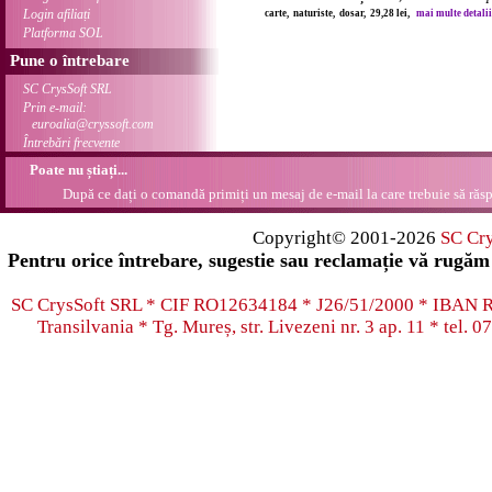
Login afiliați
carte, naturiste, dosar, 29,28 lei,
mai multe detalii 
Platforma SOL
Pune o întrebare
SC CrysSoft SRL
Prin e-mail:
euroalia@cryssoft.com
Întrebări frecvente
Poate nu știați...
După ce dați o comandă primiți un mesaj de e-mail la care trebuie să răsp
Copyright© 2001-2026
SC Cr
Pentru orice întrebare, sugestie sau reclamație vă rugăm 
SC CrysSoft SRL * CIF RO12634184 * J26/51/2000 * IB
Transilvania * Tg. Mureș, str. Livezeni nr. 3 ap. 11 * tel.
07