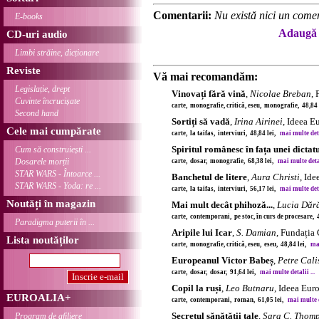
Comentarii:
Nu există nici un comen
E-books
Adaugă 
CD-uri audio
Limbi străine, dicționare
Reviste
Vă mai recomandăm:
Legislație, drept
Vinovați fără vină
,
Nicolae Breban
,
Cuvinte încrucișate
carte, monografie, critică, eseu, monografie, 48,84
Second hand
Sortiți să vadă
,
Irina Airinei
, Ideea E
Cele mai cumpărate
carte, la taifas, interviuri, 48,84 lei,
mai multe detal
Spiritul românesc în fața unei dictat
Cum să construiești ...
Dosarele morții
carte, dosar, monografie, 68,38 lei,
mai multe detal
STAR WARS - Întoarce ...
Banchetul de litere
,
Aura Christi
, Id
STAR WARS - Yoda: re ...
carte, la taifas, interviuri, 56,17 lei,
mai multe detal
Noutăți în magazin
Mai mult decât phihoză...
,
Lucia Dăr
carte, contemporani, pe stoc, în curs de procesare, 
Paradigma puterii în ...
Aripile lui Icar
,
S. Damian
, Fundația
Lista noutăților
carte, monografie, critică, eseu, eseu, 48,84 lei,
mai
Europeanul Victor Babeș
,
Petre Cali
carte, dosar, dosar, 91,64 lei,
mai multe detalii ...
Copil la ruși
,
Leo Butnaru
, Ideea Eur
EUROALIA+
carte, contemporani, roman, 61,05 lei,
mai multe de
Secretul sănătății tale
,
Sara C. Thom
Program de afiliere