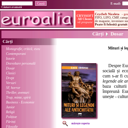
E-mail:
Căutare avansată
Cărți
Dosar
Cărți
Mituri și le
Monografie, critică, eseu
Contemporani
Istorie
Dezvoltare personală
Despre Europa
Dosar
socială și ec
Clasici
cum s-ar fi cu
Drept
legende ale an
Versuri
baza culturi
SF, horror
împreună Eur
Thriller, aventuri
unește - cultur
Trup, minte, spirit
Business - Economie
Junior
Religii
Polițiste
Părinți
mărește coperta
Filosofie