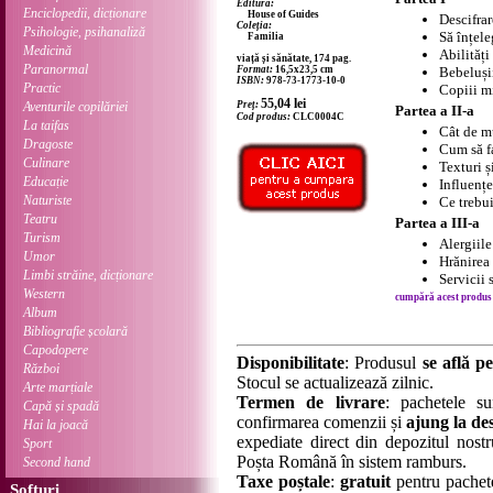
Editura:
Enciclopedii, dicționare
House of Guides
Descifra
Coleția:
Psihologie, psihanaliză
Să înțele
Familia
Medicină
Abilități
viață și sănătate, 174 pag.
Paranormal
Format:
16,5x23,5 cm
Bebeluși
ISBN:
978-73-1773-10-0
Practic
Copiii mi
55,04
lei
Aventurile copilăriei
Preț:
Partea a II-a
Cod produs:
CLC0004C
La taifas
Cât de m
Dragoste
Cum să f
Culinare
Texturi ș
Educație
Influențe
Naturiste
Ce trebui
Teatru
Partea a III-a
Turism
Alergiile
Umor
Hrănirea 
Limbi străine, dicționare
Servicii 
Western
cumpără acest produs .
Album
Bibliografie școlară
Capodopere
Disponibilitate
: Produsul
se află pe
Război
Stocul se actualizează zilnic.
Arte marțiale
Termen de livrare
: pachetele su
Capă și spadă
confirmarea comenzii și
ajung la des
Hai la joacă
expediate direct din depozitul nostru
Sport
Poșta Română în sistem ramburs.
Second hand
Taxe poștale
:
gratuit
pentru pachet
Softuri