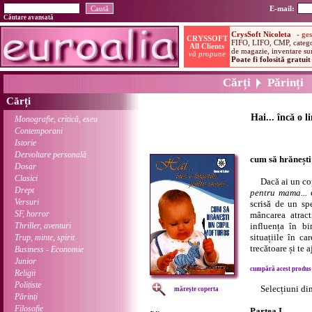
E-mail:
Căutare avansată
Cărți
Părinți
Cărți
Hai... încă o 
Monografie, critică, eseu
Contemporani
Istorie
Dezvoltare personală
cum să hrănești
Dosar
Clasici
Dacă ai un copi
Drept
pentru mama...
e
Versuri
scrisă de un sp
SF, horror
mâncarea atract
Thriller, aventuri
influența în bi
situațiile în c
Trup, minte, spirit
trecătoare și te a
Business - Economie
Junior
cumpără acest produs .
Religii
Polițiste
Selecțiuni di
mărește coperta
Părinți
Filosofie
Partea I