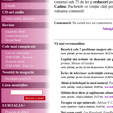
comenzi sub 75 de lei și
reduceri
pro
E-books
Cadou
: Pachetele ce conțin cărți p
valoarea comenzii!
CD-uri audio
Limbi străine, dicționare
Comentarii:
Nu există nici un comentariu..
Reviste
Adaugă 
Legislație, drept
Cuvinte încrucișate
Second hand
Vă mai recomandăm:
Cele mai cumpărate
Rezolvă cele 7 probleme majore ale c
Cum să construiești ...
carte, părinți, pe stoc, în curs de procesare, 36,31 l
STAR WARS - Întoarce ...
Copilul tău trebuie să doarmă: un p
Dosarele morții
primar
, House of Guides
STAR WARS - Yoda: re ...
carte, părinți, pe stoc, în curs de procesare, 62,06 l
Noutăți în magazin
În loc de televizor: activitățile extra
carte, părinți, pe stoc, în curs de procesare, 41,00 l
Paradigma puterii în ...
Alină-ți bebelușul în mod natural
,
Pa
Lista noutăților
carte, părinți, viață și sănătate, 69,09 lei,
mai multe
Slăbim fără diete și suplimente alim
carte, practic, viață și sănătate, 53,72 lei,
mai multe
Terapia cu ape minerale
,
Adrian V. C
EUROALIA+
carte, naturiste, viață și sănătate, 16,93 lei,
mai mu
Program de afiliere
Noi vrem copii
,
Lev Kruglyak
, EuroP