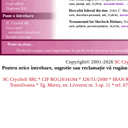
Login afiliați
carte, părinți, util, 51,28 lei,
mai multe detalii ...
Platforma SOL
Dezvoltă liderul din tine
,
John C. Ma
Pune o întrebare
carte, dezvoltare personală, util, 25,46 lei,
mai mul
Testamentul lui Sherlock Holmes
,
Si
SC CrysSoft SRL
carte, polițiste, povestiri polițiste, 34,14 lei,
mai mu
Prin e-mail:
euroalia@cryssoft.com
Întrebări frecvente
Poate nu știați...
Produsele noastre sunt împachetate în așa fel încât să reziste la umezeală.
Copyright© 2001-2026
SC Cr
Pentru orice întrebare, sugestie sau reclamație vă rugăm 
SC CrysSoft SRL * CIF RO12634184 * J26/51/2000 * IB
Transilvania * Tg. Mureș, str. Livezeni nr. 3 ap. 11 * tel.
07