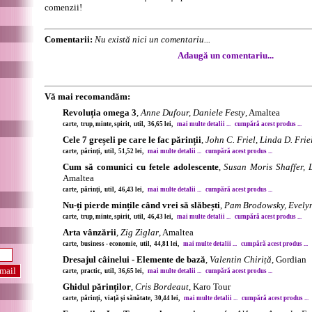
comenzii!
Comentarii:
Nu există nici un comentariu...
Adaugă un comentariu...
Vă mai recomandăm:
Revoluția omega 3
,
Anne Dufour, Daniele Festy
, Amaltea
carte, trup, minte, spirit, util, 36,65 lei,
mai multe detalii ...
cumpără acest produs ...
Cele 7 greșeli pe care le fac părinții
,
John C. Friel, Linda D. Frie
carte, părinți, util, 51,52 lei,
mai multe detalii ...
cumpără acest produs ...
Cum să comunici cu fetele adolescente
,
Susan Moris Shaffer,
Amaltea
carte, părinți, util, 46,43 lei,
mai multe detalii ...
cumpără acest produs ...
Nu-ți pierde mințile când vrei să slăbești
,
Pam Brodowsky, Evely
carte, trup, minte, spirit, util, 46,43 lei,
mai multe detalii ...
cumpără acest produs ...
Arta vânzării
,
Zig Ziglar
, Amaltea
carte, business - economie, util, 44,81 lei,
mai multe detalii ...
cumpără acest produs ...
Dresajul câinelui - Elemente de bază
,
Valentin Chiriță
, Gordian
carte, practic, util, 36,65 lei,
mai multe detalii ...
cumpără acest produs ...
Ghidul părinților
,
Cris Bordeaut
, Karo Tour
carte, părinți, viață și sănătate, 30,44 lei,
mai multe detalii ...
cumpără acest produs ...