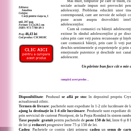
Mai mult, timpurile pe care le trăim, cult
sociale actuale impun noi provocări pent
Editura:
adolescenți. Problema educării unor tine
Amaltea
Coleția:
contemporană, care are nevoie de soluții c
Cărți pentru viața ta, 1
pune acum asupra dezvoltării intel
util, 207 pag.
adolescenților.
Format:
13,5x20,5 cm
ISBN:
973-7780-49-3
Cum să comunici cu băieții adolescenți,
extinse în rândul adolescenților și pe disc
46,43
lei
Preț:
Cod produs:
CSC0010C
calea prin care veți putea recunoaște și înțe
care comunică băieții, prin care îi veți pu
deschis sentimentele și experiențele și prin 
emoționale puternice și deschide noi cana
adolescent.
Un părinte bun face cât o mie d
cumpără acest produs ...
Disponibilitate
: Produsul
se află pe stoc
în depozitul propriu Crys
actualizează zilnic.
Termen de livrare
: pachetele sunt expediate în 1-2 zile lucrătoare de 
ajung la destinație în 1-4 zile lucrătoare
. Produsele sunt expediate di
prin serviciul de curierat Prioripost, de la Poșta Română în sistem ramb
Taxe poștale
:
gratuit
pentru pachetele de
peste 150 de lei
, între 6 și 
de lei și
reduceri
progresive între 75 și 150 de lei.
Cadou
: Pachetele ce conțin cărți primesc
cadou
un
semn de cart