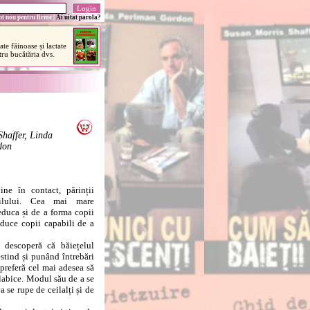
t nou pentru firme
|
Ai uitat parola?
haffer, Linda
don
 în contact, părinții
ilului. Cea mai mare
educa și de a forma copii
 educe copii capabili de a
escoperă că băiețelul
stind și punând întrebări
 preferă cel mai adesea să
labice. Modul său de a se
 se rupe de ceilalți și de