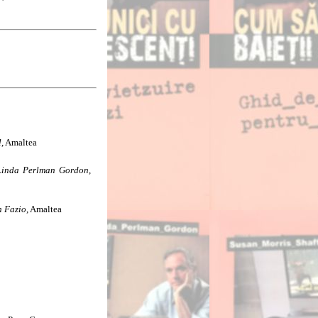
l
, Amaltea
 Linda Perlman Gordon
,
n Fazio
, Amaltea