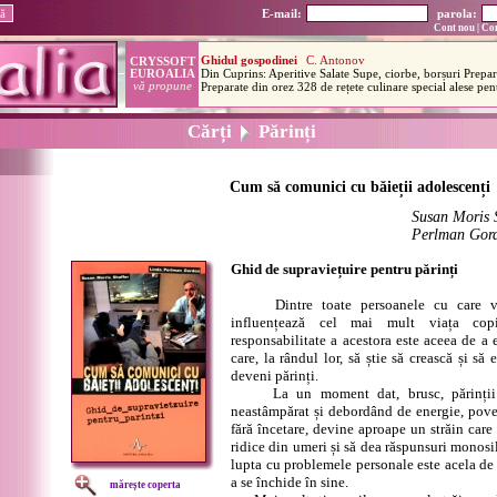
E-mail:
parola:
Cont nou
|
Con
Cărți
Părinți
Cum să comunici cu băieții adolescenți
Susan Moris S
Perlman Gor
Ghid de supraviețuire pentru părinți
Dintre toate persoanele cu care vine
influențează cel mai mult viața cop
responsabilitate a acestora este aceea de a 
care, la rândul lor, să știe să crească și să
deveni părinți.
La un moment dat, brusc, părinții d
neastâmpărat și debordând de energie, pove
fără încetare, devine aproape un străin care
ridice din umeri și să dea răspunsuri monosi
lupta cu problemele personale este acela de a
a se închide în sine.
mărește coperta