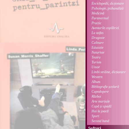
Enciclopedii, dicționare
Psihologie, psihanaliză
Medicină
Paranormal
Practic
Aventurile copilăriei
La taifas
Dragoste
Culinare
Educație
Naturiste
Teatru
Turism
Umor
Limbi străine, dicționare
Western
Album
Bibliografie școlară
Capodopere
Război
Arte marțiale
Capă și spadă
Hai la joacă
Sport
Second hand
Softuri