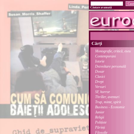
Căutare avansată
Cărți
Monografie, critică, eseu
Contemporani
Istorie
Dezvoltare personală
Dosar
Clasici
Drept
Versuri
SF, horror
Thriller, aventuri
Trup, minte, spirit
Business - Economie
Junior
Religii
Polițiste
Părinți
Filosofie