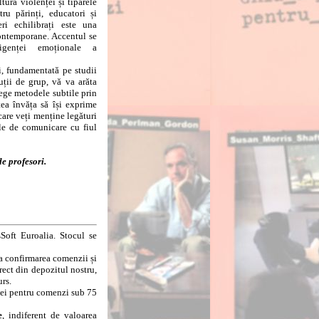
ura violenței și tiparele
ru părinți, educatori și
ri echilibrați este una
ontemporane. Accentul se
igenței emoționale a
 fundamentată pe studii
uții de grup, vă va arăta
lege metodele subtile prin
tea învăța să își exprime
care veți menține legături
le de comunicare cu fiul
e profesori.
Soft Euroalia. Stocul se
la confirmarea comenzii și
rect din depozitul nostru,
urs.
8 lei pentru comenzi sub 75
e
, indiferent de valoarea