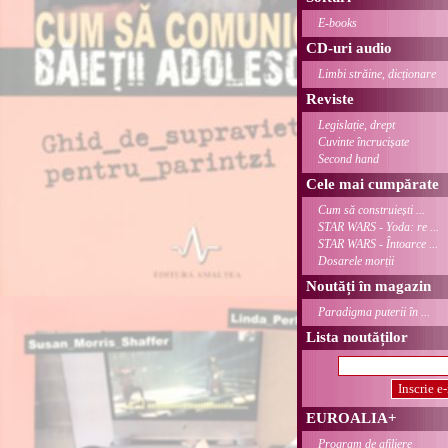
E-books
CD-uri audio
Limbi străine, dicționare
Reviste
Legislație, drept
Cuvinte încrucișate
Second hand
Cele mai cumpărate
Cum să construiești ...
STAR WARS - Yoda: re ...
STAR WARS - Întoarce ...
Dosarele morții
Noutăți în magazin
Paradigma puterii în ...
Lista noutăților
EUROALIA+
Program de afiliere