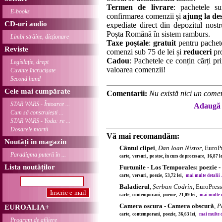
Termen de livrare
: pachetele su
E-books
confirmarea comenzii și
ajung la des
CD-uri audio
expediate direct din depozitul nostru
Poșta Română în sistem ramburs.
Limbi străine, dicționare
Taxe poștale
:
gratuit
pentru pachet
Reviste
comenzi sub 75 de lei și
reduceri
pro
Cadou
: Pachetele ce conțin cărți p
Legislație, drept
valoarea comenzii!
Cuvinte încrucișate
Second hand
Cele mai cumpărate
Comentarii:
Nu există nici un comen
STAR WARS - Întoarce ...
Adaugă 
Cum să construiești ...
STAR WARS - Yoda: re ...
Dosarele morții
Vă mai recomandăm:
Noutăți în magazin
Cântul clipei
,
Dan Ioan Nistor
, EuroP
Paradigma puterii în ...
carte, versuri, pe stoc, în curs de procesare, 16,87 
Lista noutăților
Furtunile - Los Temporales: poezie -
carte, versuri, poezie, 53,72 lei,
mai multe detalii .
Baladierul
,
Șerban Codrin
, EuroPres
carte, contemporani, poeme, 21,09 lei,
mai multe de
Camera oscura - Camera obscură
,
P
EUROALIA+
carte, contemporani, poezie, 36,63 lei,
mai multe de
Program de afiliere