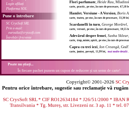
Flori parfumate
,
Heide Rau
, Mladins
Login afiliați
carte, practic, pe stoc, în curs de procesare, 67,18 l
Platforma SOL
Hamlet. Versiune - A Version
,
Boris 
Pune o întrebare
carte, teatru, pe stoc, în curs de procesare, 33,30 le
SC CrysSoft SRL
Scardanelli în turn
,
George Morărel
,
Prin e-mail:
carte, versuri, pe stoc, în curs de procesare, 10,55 
euroalia@cryssoft.com
Adevărul despre femei
,
Sasha Sklear
Întrebări frecvente
carte, trup, minte, spirit, pe stoc, în curs de proces
Capra cu trei iezi
,
Ion Creangă
, Gra
carte, junior, povești, 11,99 lei,
mai multe detalii ..
Poate nu știați...
În fiecare pachet punem un cupon de reducere și un semn de carte!
Copyright© 2001-2026
SC Cr
Pentru orice întrebare, sugestie sau reclamație vă rugăm 
SC CrysSoft SRL * CIF RO12634184 * J26/51/2000 * IB
Transilvania * Tg. Mureș, str. Livezeni nr. 3 ap. 11 * tel.
07