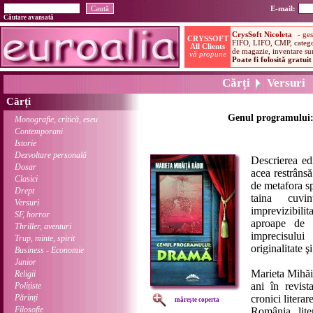
E-mail:
Căutare avansată
Cărți
Versuri
Cărți
Genul programului:
Monografie, critică, eseu
Contemporani
Istorie
Dezvoltare personală
Descrierea ed
Dosar
acea restrânsă
Clasici
de metafora sp
Drept
taina cuvin
Versuri
imprevizibilit
SF, horror
aproape de 
Thriller, aventuri
imprecisulu
Trup, minte, spirit
originalitate 
Business - Economie
Junior
Marieta Mihăiţ
Religii
ani în revis
Polițiste
Părinți
cronici literar
mărește coperta
Filosofie
România liter