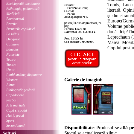
Enciclopedii, dicționare
Tomis, Lucea
Editura:
Psihologie, psihanaliză
EuroPress Group
literară, Opin
Coleția:
Medicină
Poesis
şi din străin
Anul apariției:
2012
Paranormal
Europe(German
pe stoc, în curs de procesare, 76
Practic
Volume public
pag.
Aventurile copilăriei
Format:
13x20 cm
două feţe/T
ISBN:
978-606-668-013-4
La taifas
Leprechaun (1
10,55
lei
Dragoste
Preț:
Marea Moartă
Cod produs:
CMG0004C
Culinare
Copilul postu
Educație
Naturiste
Teatru
Turism
Umor
Limbi străine, dicționare
Galerie de imagini:
Western
Album
Bibliografie școlară
Capodopere
Război
Arte marțiale
Capă și spadă
Hai la joacă
Sport
Second hand
Disponibilitate
: Produsul
se află pe
Stocul se actualizează zilnic.
Softuri