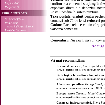
Login afiliați
confirmarea comenzii și
ajung la des
Platforma SOL
expediate direct din depozitul nostru
Poșta Română în sistem ramburs.
Pune o întrebare
Taxe poștale
:
gratuit
pentru pachet
SC CrysSoft SRL
comenzi sub 75 de lei și
reduceri
pro
Prin e-mail:
Cadou
: Pachetele ce conțin cărți p
euroalia@cryssoft.com
valoarea comenzii!
Întrebări frecvente
Comentarii:
Nu există nici un comen
Adaugă 
Vă mai recomandăm:
Lecturi de serviciu
,
Ion Crețu
, Ideea
carte, monografie, critică, eseu, pe stoc, în curs de
De la Iași la Ierusalim și înapoi
,
Leon
carte, monografie, critică, eseu, pe stoc, în curs de
Aforisme și pamflete
,
George Tuică
, 
carte, umor, pe stoc, în curs de procesare, 102,56 l
Europa, sarea Terrei...
,
Mihai Cimpo
carte, monografie, critică, eseu, pe stoc, în curs de
Cosmoza, iubirea cosmică
,
Elena Pet