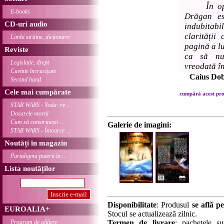
În o
E-books
Drăgan es
CD-uri audio
indubitabi
clarități
Limbi străine, dicționare
pagină a lu
Reviste
ca să n
Legislație, drept
vreodată în
Cuvinte încrucișate
Caius Do
Second hand
Cele mai cumpărate
cumpără acest prod
STAR WARS - Yoda: re ...
Dosarele morții
Cum să construiești ...
Galerie de imagini:
STAR WARS - Întoarce ...
Noutăți în magazin
Paradigma puterii în ...
Lista noutăților
Disponibilitate
: Produsul
se află pe
EUROALIA+
Stocul se actualizează zilnic.
Program de afiliere
Termen de livrare
: pachetele su