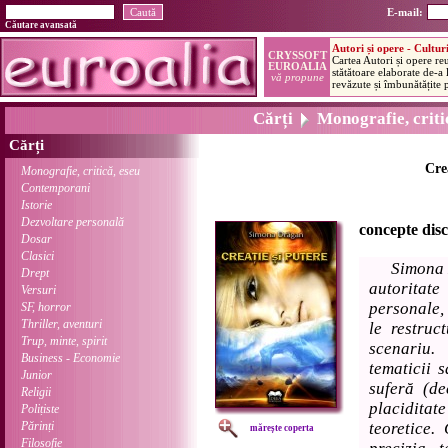
E-mail:
Căutare avansată
Cărți
Monografie, critic
Cărți
Cre
Monografie, critică, eseu
Contemporani
Istorie
Dezvoltare personală
concepte disc
Dosar
Clasici
Simona 
Drept
autoritate
Versuri
personale,
SF, horror
Thriller, aventuri
le restruc
Trup, minte, spirit
scenariu.
Business - Economie
tematicii 
Junior
suferă (de
Religii
placidita
Polițiste
Părinți
teoretice. 
mărește coperta
Filosofie