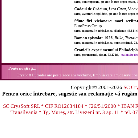
carte, contemporani, pe stoc, în curs de procesare, 
Cadoul de Crăciun
,
Leta Cucu
, Vicov
carte, aventurile copilăriei, pe stoc, în curs de proc
Sfinte firi vizionare: mari scriit
EuroPress Group
carte, monografie, critică, eseu, dicționar, 48,84 le
Roman epistolar 1926
,
Rilke, Țvetai
carte, monografie, critică, eseu, corespondență, 73
Cronicile experimentului Philadelph
carte, paranormal, dosar, 53,47 lei,
mai multe detal
Poate nu știați...
CrysSoft Euroalia are peste zece ani vechime, timp în care am deservit pes
Copyright© 2001-2026
SC Cr
Pentru orice întrebare, sugestie sau reclamație vă rugăm 
SC CrysSoft SRL * CIF RO12634184 * J26/51/2000 * IB
Transilvania * Tg. Mureș, str. Livezeni nr. 3 ap. 11 * tel.
07