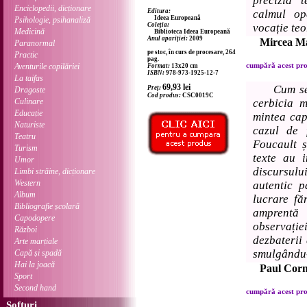
precizia t
Enciclopedii, dicționare
Editura:
calmul op
Ideea Europeană
Psihologie, psihanaliză
Coleția:
vocație teo
Medicină
Biblioteca Ideea Europeană
Anul apariției:
2009
Mircea M
Paranormal
pe stoc, în curs de procesare, 264
Practic
pag.
cumpără acest prod
Aventurile copilăriei
Format:
13x20 cm
ISBN:
978-973-1925-12-7
La taifas
69,93
lei
Cum se
Preț:
Dragoste
Cod produs:
CSC0019C
Culinare
cerbicia m
Educație
mintea cap
Naturiste
cazul de 
Teatru
Foucault ș
Turism
texte au i
Umor
discursulu
Limbi străine, dicționare
Western
autentic 
Album
lucrare fă
Bibliografie școlară
amprentă 
Capodopere
observației
Război
dezbaterii 
Arte marțiale
smulgându-l
Capă și spadă
Hai la joacă
Paul Cor
Sport
Second hand
cumpără acest prod
Softuri