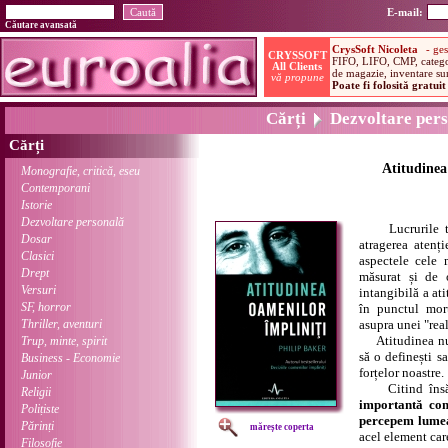
E-mail:
Căutare avansată
Cărți
Dezvoltare pers
Cărți
Atitudinea
Monografie, critică, eseu
Contemporani
Istorie
Dezvoltare personală
Lucrurile tan
Dosar
atragerea atenți
Clasici
aspectele cele 
Drept
măsurat și de
Versuri
intangibilă a ati
SF, horror
în punctul mor
Thriller, aventuri
asupra unei "real
Atitudinea nu es
Trup, minte, spirit
să o definești s
Business - Economie
forțelor noastre.
Junior
Citind însă ac
Religii
importantă com
Polițiste
percepem lumea
Părinți
mărește coperta
acel element care
Filosofie