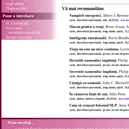
Login afiliați
Vă mai recomandăm:
Platforma SOL
Vampirii energetici
,
Albert J. Bernste
Pune o întrebare
carte, dezvoltare personală, util, 44,50 lei,
mai mul
SC CrysSoft SRL
Născut pentru a reuși
,
Brian Souza
, 
Prin e-mail:
carte, dezvoltare personală, trup, minte, spirit, 51,
euroalia@cryssoft.com
Întrebări frecvente
Inteligența emoțională
,
Travis Bradb
carte, dezvoltare personală, trup, minte, spirit, 58,
Viața nu este un stres continuu
,
Loret
carte, dezvoltare personală, pe stoc, în curs de pro
Deciziile oamenilor împliniți
,
Philip
carte, dezvoltare personală, pe stoc, în curs de pro
Secretele oamenilor împliniți
,
Philip
carte, dezvoltare personală, trup, minte, spirit, 61,
Câștigă cu oamenii
,
John C. Maxwell
carte, dezvoltare personală, trup, minte, spirit, 56,
În căutarea lânii de aur
, Aldo Press
carte, junior, mituri și legende, 49,20 lei,
mai multe
Cum să reușești folosind NLP
,
Anne 
carte, dezvoltare personală, pe stoc, în curs de pro
Poate nu știați...
CrysSoft Euroalia are peste zece ani vechime, timp în care am deservit pes