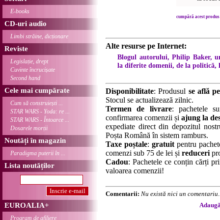
E-books
cumpără acest produs .
CD-uri audio
Limbi străine, dicționare
Alte resurse pe Internet:
Reviste
Blogul autorului, Philip Baker, un
Legislație, drept
la diferite domenii, de la politică, l
Cuvinte încrucișate
Second hand
Cele mai cumpărate
Disponibilitate
: Produsul
se află pe
Stocul se actualizează zilnic.
Cum să construiești ...
Termen de livrare
: pachetele su
STAR WARS - Yoda: re ...
confirmarea comenzii și
ajung la des
STAR WARS - Întoarce ...
expediate direct din depozitul nostru
Dosarele morții
Poșta Română în sistem ramburs.
Noutăți în magazin
Taxe poștale
:
gratuit
pentru pachet
comenzi sub 75 de lei și
reduceri
pro
Paradigma puterii în ...
Cadou
: Pachetele ce conțin cărți p
Lista noutăților
valoarea comenzii!
Comentarii:
Nu există nici un comentariu..
EUROALIA+
Adaugă 
Program de afiliere