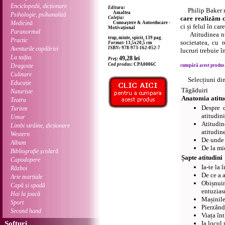
Enciclopedii, dicționare
Editura:
Philip Baker n
Amaltea
Psihologie, psihanaliză
care realizăm 
Coleția:
Medicină
Cunoaștere & Autoeducare -
ci și felul în ca
Motivațional
Paranormal
Atitudinea nu e
trup, minte, spirit, 139 pag.
Practic
societatea, cu r
Format:
13,5x20,5 cm
Aventurile copilăriei
ISBN:
978-973-162-052-7
lucruri trebuie 
La taifas
49,28
lei
Preț:
Cod produs:
CPA0006C
Dragoste
cumpără acest produs .
Culinare
Selecțiuni di
Educație
Tăgăduiri
Naturiste
Anatomia atitu
Teatru
Despre c
Turism
atitudini
Umor
Atitudin
Limbi străine, dicționare
atitudin
Western
De unde 
Album
De la mi
Bibliografie școlară
Șapte atitudini
Capodopere
Ia-te la 
Război
De ce a 
Arte marțiale
Obișnu
Capă și spadă
entuzia
Hai la joacă
Mașinile
Sport
Pierzând
Second hand
Viața în
Softuri
Ia locul 