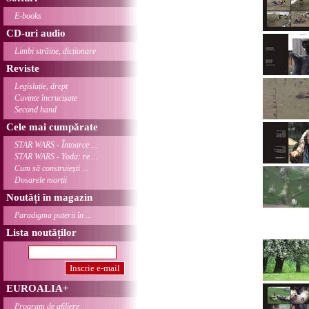
E-books
CD-uri audio
Limbi străine, dicționare
Reviste
Legislație, drept
Cuvinte încrucișate
Second hand
Cele mai cumpărate
STAR WARS - Întoarce ...
STAR WARS - Yoda: re ...
Cum să construiești ...
Dosarele morții
Noutăți în magazin
Paradigma puterii în ...
Lista noutăților
EUROALIA+
Program de afiliere