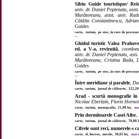
Sibiu Guide touristique/ Rei
univ. dr. Daniel Peptenatu, asist
Murătoreanu, asist. univ. Radu
Cătălin Constantinescu, Adria
Guides
carte, turism, pe stoc, în curs de proces
...
Ghidul turistic Valea Prahov
ed. a V-a, revizuită
,
coordona
univ. dr. Daniel Peptenatu, asis.
Murătoreanu, Cristina Baila, 
Guides
carte, turism, pe stoc, în curs de proces
...
Între meridiane și paralele
,
Da
carte, turism, jurnal de călătorie, 122,2
Arad - scurtă monografie în
Nicolae Eberlain, Florin Hornoiu
carte, turism, monografie, 21,98 lei,
mai
Prin dormitoarele Casei Albe
,
carte, turism, jurnal de călătorie, 70,88 
Cifrele sunt reci, numerele-s c
carte, sf, horror, nuvele, 36,65 lei,
mai m