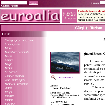
E-mail:
Căutare avansată
Cărți
Turism
Cărți
Monografie, critică, eseu
Contemporani
Istorie
Dezvoltare personală
ținutul Pietrei 
Dosar
Clasici
O lume închisă
Drept
pentru sufletel
Versuri
sentimentul cu c
SF, horror
dezvăluit prin i
Thriller, aventuri
seamană adeseori
mărește coperta
istoria secolel
Trup, minte, spirit
munte
".
Business - Economie
Editura:
Crâmpeie de p
Junior
Empire Publishing
dispoziție pent
Religii
album foto, 163 pag.
sărbătorilor spe
Format:
33x23,5 cm, cartonată
Polițiste
ISBN:
973-7780-42-6
simfoniei de cul
Părinți
207,74
lei
Preț:
Filosofie