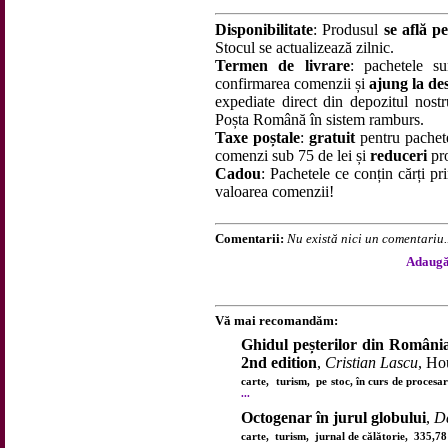
Disponibilitate
: Produsul
se află pe
Stocul se actualizează zilnic.
Termen de livrare
: pachetele su
confirmarea comenzii și
ajung la des
expediate direct din depozitul nostru
Poșta Română în sistem ramburs.
Taxe poștale
:
gratuit
pentru pachet
comenzi sub 75 de lei și
reduceri
pro
Cadou
: Pachetele ce conțin cărți p
valoarea comenzii!
Comentarii:
Nu există nici un comentariu..
Adaugă 
Vă mai recomandăm:
Ghidul peșterilor din România
2nd edition
,
Cristian Lascu
, Ho
carte, turism, pe stoc, în curs de proces
...
Octogenar în jurul globului
,
D
carte, turism, jurnal de călătorie, 335,7