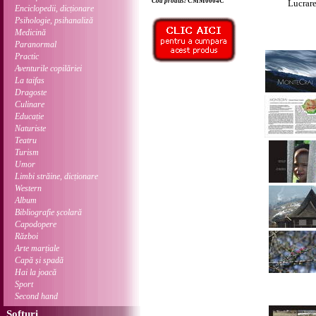
Cod produs:
CMM0004C
Lucrare
Enciclopedii, dicționare
Psihologie, psihanaliză
Medicină
Paranormal
Practic
Aventurile copilăriei
La taifas
Dragoste
Culinare
Educație
Naturiste
Teatru
Turism
Umor
Limbi străine, dicționare
Western
Album
Bibliografie școlară
Capodopere
Război
Arte marțiale
Capă și spadă
Hai la joacă
Sport
Second hand
Softuri