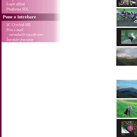
Login afiliați
Platforma SOL
Pune o întrebare
SC CrysSoft SRL
Prin e-mail:
euroalia@cryssoft.com
Întrebări frecvente