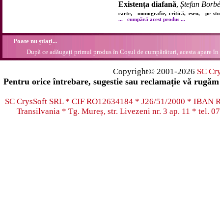
Existența diafană
,
Ștefan Borbé
carte, monografie, critică, eseu, pe s
...
cumpără acest produs ...
Poate nu știați...
După ce adăugați primul produs în Coșul de cumpărături, acesta apare în 
Copyright© 2001-2026
SC Cr
Pentru orice întrebare, sugestie sau reclamație vă rugăm 
SC CrysSoft SRL * CIF RO12634184 * J26/51/2000 * IB
Transilvania * Tg. Mureș, str. Livezeni nr. 3 ap. 11 * tel.
07