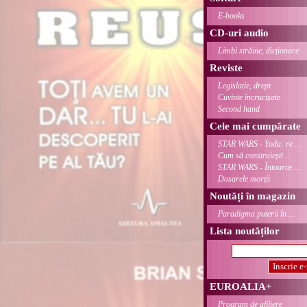
E-books
CD-uri audio
Limbi străine, dicționare
Reviste
Legislație, drept
Cuvinte încrucișate
Second hand
Cele mai cumpărate
STAR WARS - Yoda: re ...
Cum să construiești ...
STAR WARS - Întoarce ...
Dosarele morții
Noutăți în magazin
Paradigma puterii în ...
Lista noutăților
EUROALIA+
Program de afiliere