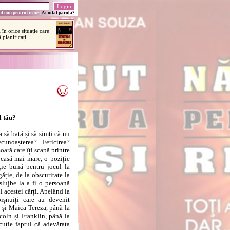
t nou pentru firme
|
Ai uitat parola?
l tău?
 să bată și să simți că nu
cunoașterea? Fericirea?
ară care îți scapă printre
 casă mai mare, o poziție
ție bună pentru jocul la
găție, de la obscuritate la
slujbe la a fi o persoană
 acestei cărți. Apelând la
ișnuiți care au devenit
 și Maica Tereza, până la
oln și Franklin, până la
uție faptul că adevărata