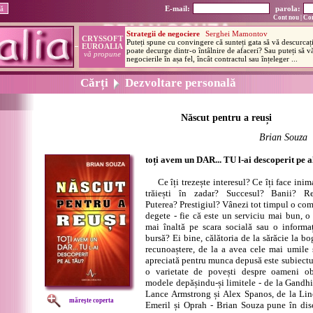
E-mail:
parola:
Cont nou
|
Con
Cărți
Dezvoltare personală
Născut pentru a reuși
Brian Souza
toți avem un DAR... TU l-ai descoperit pe a
Ce îți trezește interesul? Ce îți face inima
trăiești în zadar? Succesul? Banii? Re
Puterea? Prestigiul? Vânezi tot timpul o como
degete - fie că este un serviciu mai bun, o
mai înaltă pe scara socială sau o informa
bursă? Ei bine, călătoria de la sărăcie la bo
recunoaștere, de la a avea cele mai umile 
apreciată pentru munca depusă este subiectul
o varietate de povești despre oameni ob
modele depășindu-și limitele - de la Gandhi
Lance Armstrong și Alex Spanos, de la Linc
mărește coperta
Emeril și Oprah - Brian Souza pune în disc