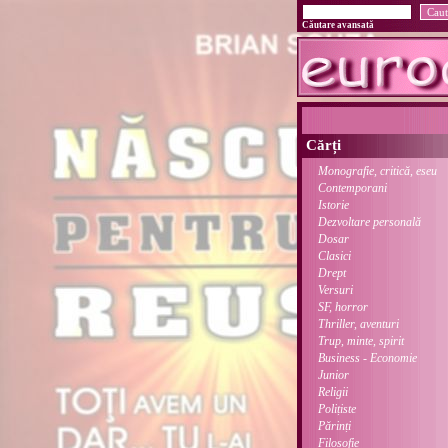
Căutare avansată
Cărți
Monografie, critică, eseu
Contemporani
Istorie
Dezvoltare personală
Dosar
Clasici
Drept
Versuri
SF, horror
Thriller, aventuri
Trup, minte, spirit
Business - Economie
Junior
Religii
Polițiste
Părinți
Filosofie