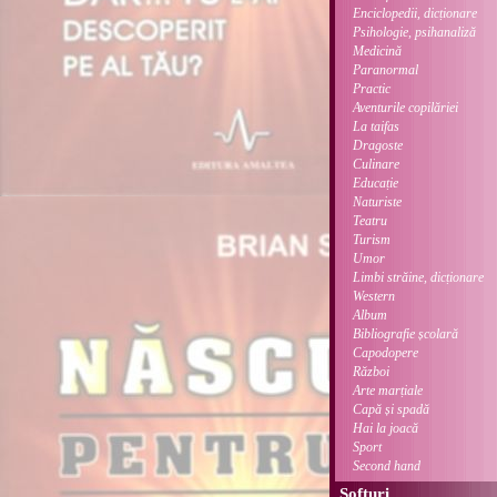
Enciclopedii, dicționare
Psihologie, psihanaliză
Medicină
Paranormal
Practic
Aventurile copilăriei
La taifas
Dragoste
Culinare
Educație
Naturiste
Teatru
Turism
Umor
Limbi străine, dicționare
Western
Album
Bibliografie școlară
Capodopere
Război
Arte marțiale
Capă și spadă
Hai la joacă
Sport
Second hand
Softuri