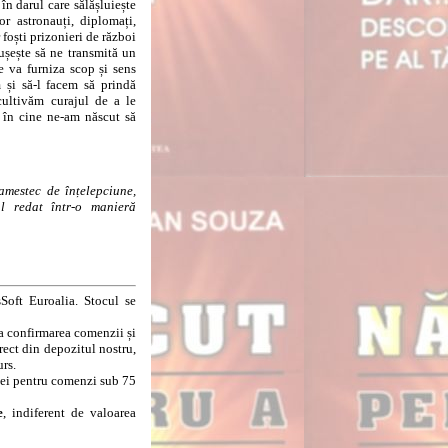
 în darul care sălășluiește
or astronauți, diplomați,
 foști prizonieri de război
ușește să ne transmită un
e va furniza scop și sens
m și să-l facem să prindă
cultivăm curajul de a le
a în cine ne-am născut să
amestec de înțelepciune,
ul redat într-o manieră
Soft Euroalia. Stocul se
la confirmarea comenzii și
rect din depozitul nostru,
urs.
8 lei pentru comenzi sub 75
e
, indiferent de valoarea