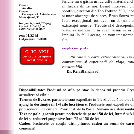
fericire nu o găsim în lucrurile materiale, ci
Editura:
în fiecare dintre noi. Luând interviuri un
Amaltea
sportivi, directori din Top Fortune 500, unor
Coleția:
Cunoaștere & Autoeducare -
și unor afaceriști de succes, Brian Souza re
Motivațional, 35
lucru excepțional: toți avem un dar unic c
trup, minte, spirit, 295 pag.
existenței noastre. Trebuie să-l descoperi
Format:
13,5x20,5 cm
ISBN:
973-7780-81-7
viață, să îndrăznim să avem visuri și să 
împlini. În felul acesta, ne vom transform
51,52
lei
Preț:
fim.
Cod produs:
CBN0001C
cumpără acest produs ...
Nu ratați o carte extraordinară! Un 
compasiune și experiență de viață, tot
remarcabilă.
Dr. Ken Blanchard
Disponibilitate
: Produsul
se află pe stoc
în depozitul propriu Crys
actualizează zilnic.
Termen de livrare
: pachetele sunt expediate în 1-2 zile lucrătoare de 
ajung la destinație în 1-4 zile lucrătoare
. Produsele sunt expediate di
prin serviciul de curierat Prioripost, de la Poșta Română în sistem ramb
Taxe poștale
:
gratuit
pentru pachetele de
peste 150 de lei
, între 6 și 
de lei și
reduceri
progresive între 75 și 150 de lei.
Cadou
: Pachetele ce conțin cărți primesc
cadou
un
semn de cart
comenzii!