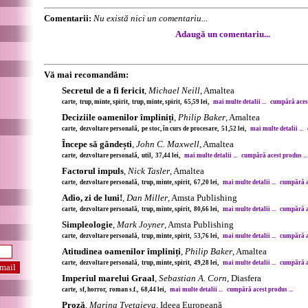
Comentarii:
Nu există nici un comentariu...
Adaugă un comentariu...
Vă mai recomandăm:
Secretul de a fi fericit
,
Michael Neill
, Amaltea
carte, trup, minte, spirit, trup, minte, spirit, 65,59 lei,
mai multe detalii ...
cumpără acest
Deciziile oamenilor împliniți
,
Philip Baker
, Amaltea
carte, dezvoltare personală, pe stoc, în curs de procesare, 51,52 lei,
mai multe detalii ...
Începe să gândești
,
John C. Maxwell
, Amaltea
carte, dezvoltare personală, util, 37,44 lei,
mai multe detalii ...
cumpără acest produs ...
Factorul impuls
,
Nick Tasler
, Amaltea
carte, dezvoltare personală, trup, minte, spirit, 67,20 lei,
mai multe detalii ...
cumpără ac
Adio, zi de luni!
,
Dan Miller
, Amsta Publishing
carte, dezvoltare personală, trup, minte, spirit, 80,66 lei,
mai multe detalii ...
cumpără ac
Simpleologie
,
Mark Joyner
, Amsta Publishing
carte, dezvoltare personală, trup, minte, spirit, 53,76 lei,
mai multe detalii ...
cumpără ac
Atitudinea oamenilor împliniți
,
Philip Baker
, Amaltea
carte, dezvoltare personală, trup, minte, spirit, 49,28 lei,
mai multe detalii ...
cumpără ac
Imperiul marelui Graal
,
Sebastian A. Corn
, Diasfera
carte, sf, horror, roman s.f., 68,44 lei,
mai multe detalii ...
cumpără acest produs ...
Proză
,
Marina Țvetaieva
, Ideea Europeană