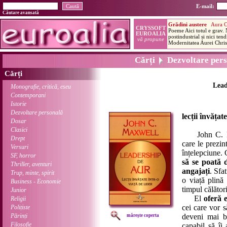
E-mail:
Căutare avansată
Cărți
Dezvoltare pers
Cărți
Lead
Monografie, critică, eseu
Contemporani
Istorie
Dezvoltare personală
lecții învățat
Dosar
Clasici
John C. Maxw
Drept
care le prezin
Versuri
înțelepciune. 
SF, horror
să se poată d
Thriller, aventuri
angajați
. Sfa
Trup, minte, spirit
o viață plină 
Business - Economie
timpul călător
Junior
El
oferă e
Religii
cei care vor s
Polițiste
Părinți
deveni mai bu
mărește coperta
Filosofie
capabil să îi