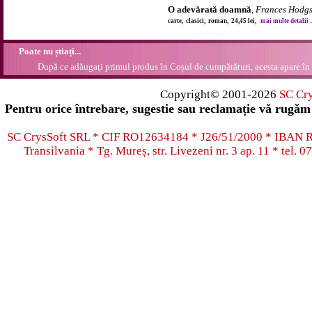
O adevărată doamnă
,
Frances Hodgs
carte, clasici, roman, 24,45 lei,
mai multe detalii ..
Poate nu știați...
După ce adăugați primul produs în Coșul de cumpărături, acesta apare în 
Copyright© 2001-2026
SC Cr
Pentru orice întrebare, sugestie sau reclamație vă rugăm 
SC CrysSoft SRL * CIF RO12634184 * J26/51/2000 * IB
Transilvania * Tg. Mureș, str. Livezeni nr. 3 ap. 11 * tel.
07