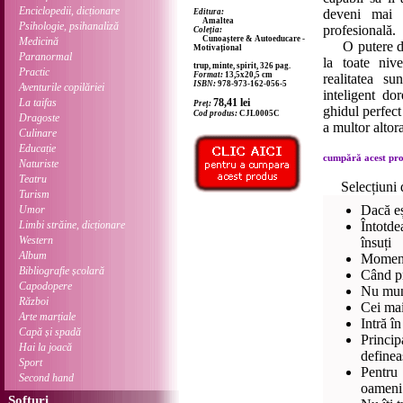
Enciclopedii, dicționare
deveni mai p
Editura:
Amaltea
Psihologie, psihanaliză
profesională.
Coleția:
Cunoaștere & Autoeducare -
Medicină
O putere de 
Motivațional
Paranormal
la toate nive
trup, minte, spirit, 326 pag.
Practic
Format:
13,5x20,5 cm
realitatea su
ISBN:
978-973-162-056-5
Aventurile copilăriei
inteligent do
La taifas
78,41
lei
Preț:
ghidul perfect
Cod produs:
CJL0005C
Dragoste
a multor altora
Culinare
Educație
cumpără acest prod
Naturiste
Teatru
Selecțiuni 
Turism
Dacă eș
Umor
Limbi străine, dicționare
Întotde
Western
însuți
Album
Momente
Bibliografie școlară
Când pri
Capodopere
Nu munc
Război
Cei mai
Arte marțiale
Intră î
Capă și spadă
Princi
Hai la joacă
definea
Sport
Pentru 
Second hand
oameni
Softuri