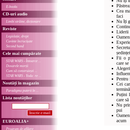
Nu îți t
Păstrea
E-books
Cea mai
CD-uri audio
faci
Nu îți 
Limbi străine, dicționare
Continu
Reviste
Liderii
Legislație, drept
Oameni
Cuvinte încrucișate
Experie
Second hand
Secretu
ședințe
Cele mai cumpărate
Fii o 
STAR WARS - Întoarce ...
care se
Dosarele morții
Alegeri
Cum să construiești ...
Influen
STAR WARS - Yoda: re ...
Pentru 
Noutăți în magazin
Cei car
termină
Paradigma puterii în ...
Puțini 
Lista noutăților
care să
Nu prim
pui
Oamenii
acum
EUROALIA+
Program de afiliere