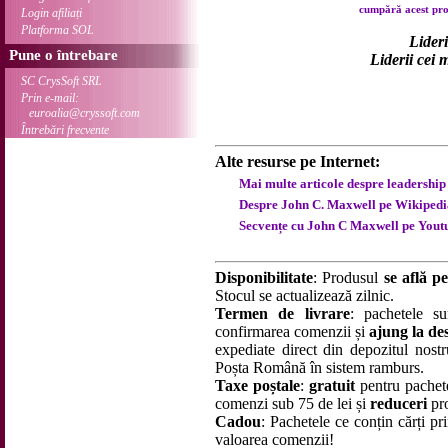
cumpără acest prod
Login afiliați
Platforma SOL
Lideri
Pune o întrebare
Liderii cei m
SC CrysSoft SRL
Prin e-mail:
euroalia@cryssoft.com
Întrebări frecvente
Alte resurse pe Internet:
Mai multe articole despre leadership 
Despre John C. Maxwell pe Wikipedia
Secvențe cu John C Maxwell pe Youtu
Disponibilitate
: Produsul
se află pe
Stocul se actualizează zilnic.
Termen de livrare
: pachetele su
confirmarea comenzii și
ajung la des
expediate direct din depozitul nostru
Poșta Română în sistem ramburs.
Taxe poștale
:
gratuit
pentru pachet
comenzi sub 75 de lei și
reduceri
pro
Cadou
: Pachetele ce conțin cărți p
valoarea comenzii!