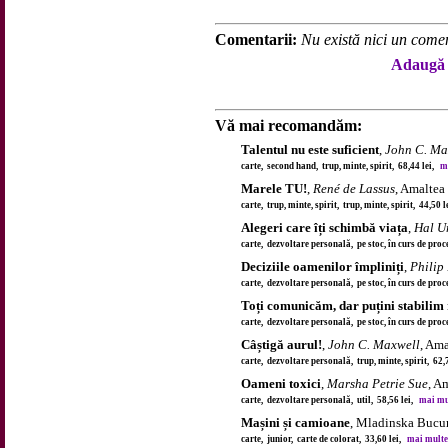
Comentarii:
Nu există nici un comen
Adaugă 
Vă mai recomandăm:
Talentul nu este suficient
,
John C. Ma
carte, second hand, trup, minte, spirit, 68,44 lei,
ma
Marele TU!
,
René de Lassus
, Amaltea
carte, trup, minte, spirit, trup, minte, spirit, 44,50 
Alegeri care îți schimbă viața
,
Hal U
carte, dezvoltare personală, pe stoc, în curs de pro
Deciziile oamenilor împliniți
,
Philip
carte, dezvoltare personală, pe stoc, în curs de pro
Toți comunicăm, dar puțini stabilim 
carte, dezvoltare personală, pe stoc, în curs de pro
Câștigă aurul!
,
John C. Maxwell
, Ama
carte, dezvoltare personală, trup, minte, spirit, 62,
Oameni toxici
,
Marsha Petrie Sue
, A
carte, dezvoltare personală, util, 58,56 lei,
mai mul
Mașini și camioane
, Mladinska Bucur
carte, junior, carte de colorat, 33,60 lei,
mai multe d