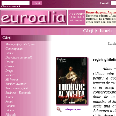
E-mail:
Căutare avansată
Cărți
Istorie
Cărți
Ludo
Monografie, critică, eseu
Contemporani
Istorie
Dezvoltare personală
regele ghiloti
Dosar
Clasici
... Adunar
Drept
ridicau între
Versuri
pentru a apă
SF, horror
temeau de exc
Thriller, aventuri
se în acești
Trup, minte, spirit
conservatoare:
Business - Economie
doar de imin
Junior
ministru al J
Religii
ostile una al
Polițiste
mărește coperta
Părinți
Adunarea a de
Filosofie
și în departa