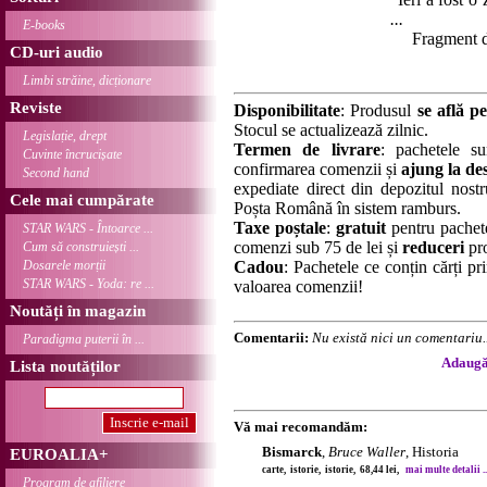
...
E-books
Fragment di
CD-uri audio
Limbi străine, dicționare
Reviste
Disponibilitate
: Produsul
se află pe
Stocul se actualizează zilnic.
Legislație, drept
Termen de livrare
: pachetele su
Cuvinte încrucișate
confirmarea comenzii și
ajung la des
Second hand
expediate direct din depozitul nostru
Cele mai cumpărate
Poșta Română în sistem ramburs.
Taxe poștale
:
gratuit
pentru pachet
STAR WARS - Întoarce ...
comenzi sub 75 de lei și
reduceri
pro
Cum să construiești ...
Dosarele morții
Cadou
: Pachetele ce conțin cărți p
STAR WARS - Yoda: re ...
valoarea comenzii!
Noutăți în magazin
Comentarii:
Nu există nici un comentariu..
Paradigma puterii în ...
Adaugă 
Lista noutăților
Vă mai recomandăm:
Bismarck
,
Bruce Waller
, Historia
EUROALIA+
carte, istorie, istorie, 68,44 lei,
mai multe detalii ..
Program de afiliere