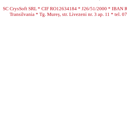
SC CrysSoft SRL * CIF RO12634184 * J26/51/2000 * IB
Transilvania * Tg. Mureș, str. Livezeni nr. 3 ap. 11 * tel.
07