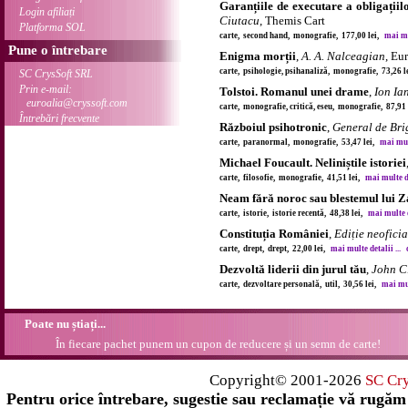
Garanțiile de executare a obligațiilo
Login afiliați
Ciutacu
, Themis Cart
Platforma SOL
carte, second hand, monografie, 177,00 lei,
mai mul
Pune o întrebare
Enigma morții
,
A. A. Nalceagian
, Eu
carte, psihologie, psihanaliză, monografie, 73,26 
SC CrysSoft SRL
Prin e-mail:
Tolstoi. Romanul unei drame
,
Ion Ia
euroalia@cryssoft.com
carte, monografie, critică, eseu, monografie, 87,91
Întrebări frecvente
Războiul psihotronic
,
General de Bri
carte, paranormal, monografie, 53,47 lei,
mai mult
Michael Foucault. Neliniștile istoriei
carte, filosofie, monografie, 41,51 lei,
mai multe de
Neam fără noroc sau blestemul lui 
carte, istorie, istorie recentă, 48,38 lei,
mai multe de
Constituția României
,
Ediție neofici
carte, drept, drept, 22,00 lei,
mai multe detalii ...
Dezvoltă liderii din jurul tău
,
John C
carte, dezvoltare personală, util, 30,56 lei,
mai mul
Poate nu știați...
În fiecare pachet punem un cupon de reducere și un semn de carte!
Copyright© 2001-2026
SC Cr
Pentru orice întrebare, sugestie sau reclamație vă rugăm 