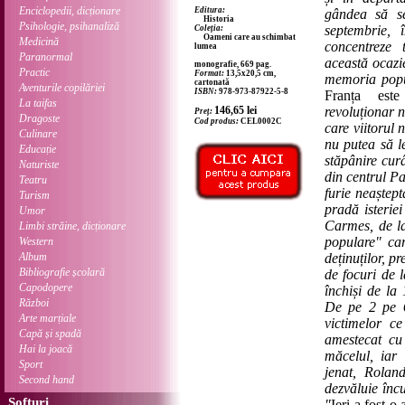
Enciclopedii, dicționare
Editura:
gândea să s
Historia
Psihologie, psihanaliză
septembrie, 
Coleția:
Oameni care au schimbat
Medicină
concentreze 
lumea
Paranormal
această ocazie
monografie, 669 pag.
Practic
Format:
13,5x20,5 cm,
memoria popu
cartonată
Aventurile copilăriei
ISBN:
978-973-87922-5-8
Franța este
La taifas
revoluționar 
146,65
lei
Preț:
Dragoste
Cod produs:
CEL0002C
care viitorul 
Culinare
nu putea să l
Educație
stăpânire curâ
Naturiste
din centrul Pa
Teatru
furie neaștep
Turism
pradă isteriei
Umor
Carmes, de la
Limbi străine, dicționare
populare" car
Western
Album
deținuților, p
Bibliografie școlară
de focuri de l
Capodopere
închiși de la
Război
De pe 2 pe 6
Arte marțiale
victimelor ce
Capă și spadă
amestecat cu
Hai la joacă
măcelul, iar
Sport
jenat, Rolan
Second hand
dezvăluie încu
Softuri
"
Ieri a fost o