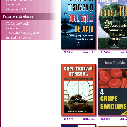
Login afiliați
Platforma SOL
Pune o întrebare
SC CrysSoft SRL
Prin e-mail:
euroalia@cryssoft.com
Întrebări frecvente
58,56 lei
cumpără...
44,50 lei
cumpăr
23,69 lei
cumpără...
48,84 lei
cumpăr