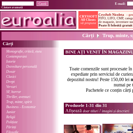
E-mail:
Căutare avansată
Cărți
Trup, minte, s
Cărți
Monografie, critică, eseu
BINE AȚI VENIT ÎN MAGAZIN
Contemporani
Istorie
Dezvoltare personală
Toate comenzile sunt procesate î
Dosar
expediate prin serviciul de curier
Clasici
depozitul nostru! Peste 150,00 lei
n
Drept
numai pe t
Versuri
Pachetele ce conțin cărți
SF, horror
Thriller, aventuri
Trup, minte, spirit
Produsele 1-31 din 31
Business - Economie
Afișează
/
doar titluri
imagini și descrieri
Junior
Religii
Polițiste
Părinți
Filosofie