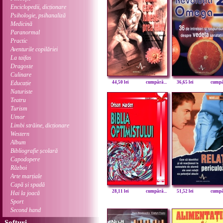
Enciclopedii, dicționare
Psihologie, psihanaliză
Medicină
Paranormal
Practic
Aventurile copilăriei
La taifas
Dragoste
Culinare
Educație
44,50 lei
cumpără...
36,65 lei
cumpăr
Naturiste
Teatru
Turism
Umor
Limbi străine, dicționare
Western
Album
Bibliografie școlară
Capodopere
Război
Arte marțiale
Capă și spadă
28,11 lei
cumpără...
51,52 lei
cumpăr
Hai la joacă
Sport
Second hand
Softuri