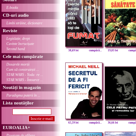
E-books
CD-uri audio
Limbi străine, dicționare
Reviste
Legislație, drept
Cuvinte încrucișate
Second hand
38,69 lei
cumpără...
19,03 lei
cumpăr
Cele mai cumpărate
Dosarele morții
Cum să construiești ...
STAR WARS - Yoda: re ...
STAR WARS - Întoarce ...
Noutăți în magazin
Paradigma puterii în ...
Lista noutăților
65,59 lei
cumpără...
36,66 lei
cumpăr
EUROALIA+
Program de afiliere