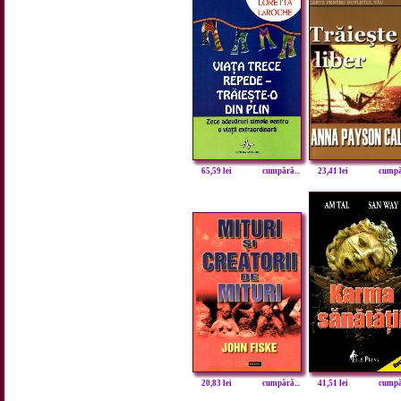
65,59 lei
cumpără...
23,41 lei
cumpăr
20,83 lei
cumpără...
41,51 lei
cumpăr