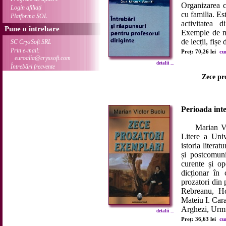
Organizarea c
Login afiliați
cu familia. Es
Platforma SOL
activitatea d
Pune o întrebare
Exemple de ma
de lecții, fișe 
SC CrysSoft SRL
Prin e-mail:
Preț: 70,26 lei
cu
euroalia@cryssoft.com
detalii ...
Întrebări frecvente
Zece pr
Perioada inte
Marian Victo
Litere a Univ
istoria litera
și postcomuni
curente și op
dicționar în 
prozatori din
Rebreanu, Ho
Mateiu I. Car
Arghezi, Urmu
detalii ...
Preț: 36,63 lei
cu