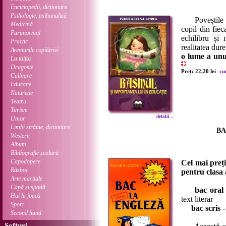
Enciclopedii, dicționare
Psihologie, psihanaliză
Poveștile 
Medicină
copil din fiec
Paranormal
echilibru și
Practic
realitatea dur
Aventurile copilăriei
o lume a unu
La taifas
Dragoste
Preț: 22,20 lei
cu
Culinare
Educație
Naturiste
Teatru
Turism
detalii ...
Umor
Limbi străine, dicționare
BA
Western
Album
Bibliografie școlară
Capodopere
Cel mai preți
Război
pentru clasa 
Arte marțiale
Capă și spadă
bac oral
Hai la joacă
text literar
Sport
bac scris
-
Second hand
Softuri