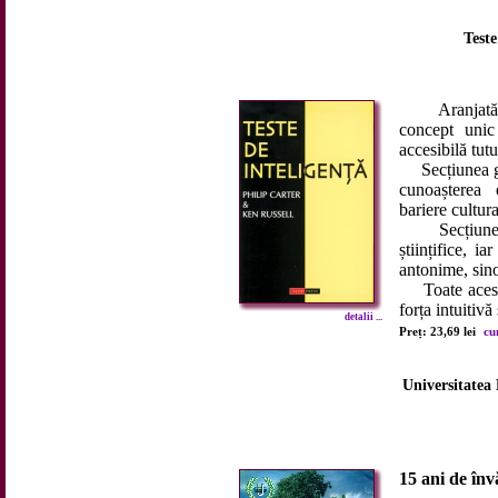
Teste
Aranjată pe 
concept unic 
accesibilă tutu
Secțiunea gen
cunoașterea 
bariere cultura
Secțiunea in
științifice, i
antonime, sino
Toate aceste 
forța intuitivă
detalii ...
Preț: 23,69 lei
cu
Universitatea 
15 ani de în