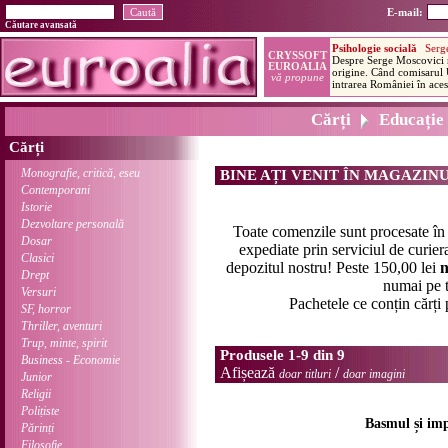
E-mail:
Căutare avansată
Cărți
Educație
Cărți
Monografie, critică, eseu
BINE AȚI VENIT ÎN MAGAZIN
Contemporani
Istorie
Dezvoltare personală
Toate comenzile sunt procesate î
Dosar
expediate prin serviciul de curier
Clasici
depozitul nostru! Peste 150,00 lei
n
Drept
numai pe t
Versuri
Pachetele ce conțin cărți
SF, horror
Thriller, aventuri
Trup, minte, spirit
Produsele 1-9 din 9
Business - Economie
Afișează
/
doar titluri
doar imagini
Junior
Religii
Polițiste
Basmul și imp
Părinți
Filosofie