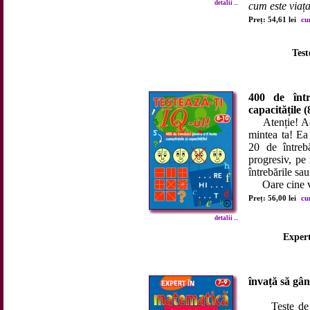
detalii ...
cum este viaț
Preț: 54,61 lei
cu
Test
400 de într
capacitățile (
Atenție! Acea
mintea ta! Ea 
20 de întrebă
progresiv, pe 
întrebările sau
Oare cine va 
Preț: 56,00 lei
cu
detalii ...
Exper
învață să gând
Teste de int