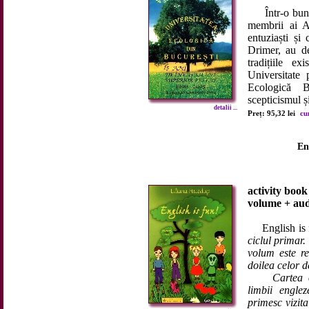
Într-o bună z
membrii ai Ac
entuziaști și 
Drimer, au de
tradițiile e
Universitate 
Ecologică B
scepticismul și
detalii ...
Preț: 95,32 lei
cu
En
activity book
volume + au
English is
ciclul primar.
volum este re
doilea celor de
Cartea oferă
limbii engle
primesc vizita