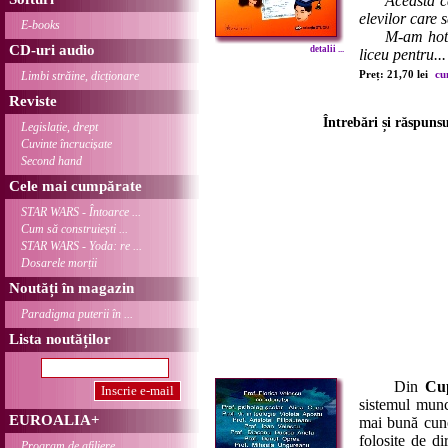
Această c
elevilor care
E-books
M-am hotărât
CD-uri audio
detalii ...
liceu pentru...
Preț: 21,70 lei
cu
Limbi străine, dicționare
Reviste
Întrebări și răspuns
Legislație, drept
Cuvinte încrucișate
Second hand
Cele mai cumpărate
STAR WARS - Întoarce ...
Cum să construiești ...
STAR WARS - Yoda: re ...
Dosarele morții
Noutăți în magazin
Paradigma puterii în ...
Lista noutăților
Din
Cu
sistemul munci
EUROALIA+
mai bună cuno
folosite de di
Program de afiliere