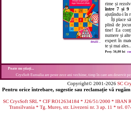
rime și rezolv
între 7 și 9
ajutându-i în r
Îți place să 
plină de jocu
tine! Ea conț
numere și alte
expert în mat
detalii ...
te și mai ales..
Preț: 56,00 lei
cu
Poate nu știați...
CrysSoft Euroalia are peste zece ani vechime, timp în care am deservit pes
Copyright© 2001-2026
SC Cr
Pentru orice întrebare, sugestie sau reclamație vă rugăm 
SC CrysSoft SRL * CIF RO12634184 * J26/51/2000 * IB
Transilvania * Tg. Mureș, str. Livezeni nr. 3 ap. 11 * tel.
07