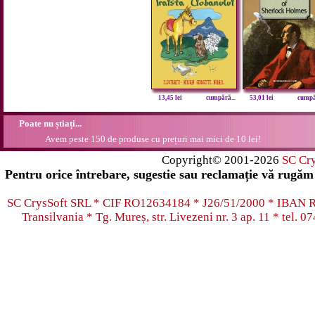
13,45 lei
cumpără...
53,01 lei
cumpăr
Poate nu știați...
Avem peste 150 de produse cu prețuri mai mici de 10 lei!
Copyright© 2001-2026
SC Cr
Pentru orice întrebare, sugestie sau reclamație vă rugăm 
SC CrysSoft SRL * CIF RO12634184 * J26/51/2000 * IB
Transilvania * Tg. Mureș, str. Livezeni nr. 3 ap. 11 * tel.
07