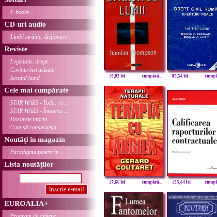
E-books
CD-uri audio
Limbi străine, dicționare
Reviste
Legislație, drept
Cuvinte încrucișate
19,03 lei
cumpără...
85,54 lei
cumpăr
Second hand
Cele mai cumpărate
STAR WARS - Yoda: re ...
STAR WARS - Întoarce ...
Dosarele morții
Cum să construiești ...
Noutăți în magazin
Paradigma puterii în ...
Lista noutăților
17,66 lei
cumpără...
135,44 lei
cumpăr
EUROALIA+
Program de afiliere