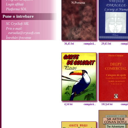
Login afiliați
Platforma SOL
Pune o întrebare
SC CrysSoft SRL
Prin e-mail:
euroalia@cryssoft.com
Întrebări frecvente
36,45 lei
cumpără...
29,65 lei
cumpăr
4,34 lei
cumpără...
102,64 lei
cumpăr