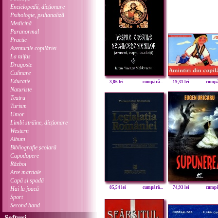
Enciclopedii, dicționare
Psihologie, psihanaliză
Medicină
Paranormal
Practic
Aventurile copilăriei
La taifas
Dragoste
Culinare
Educație
3,86 lei
cumpără...
19,31 lei
cumpăr
Naturiste
Teatru
Turism
Umor
Limbi străine, dicționare
Western
Album
Bibliografie școlară
Capodopere
Război
Arte marțiale
Capă și spadă
85,54 lei
cumpără...
74,93 lei
cumpăr
Hai la joacă
Sport
Second hand
Softuri