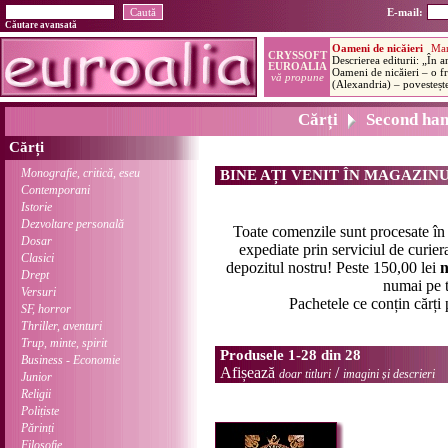
E-mail:
Căutare avansată
Cărți
Second ha
Cărți
Monografie, critică, eseu
BINE AȚI VENIT ÎN MAGAZIN
Contemporani
Istorie
Dezvoltare personală
Toate comenzile sunt procesate î
Dosar
expediate prin serviciul de curier
Clasici
depozitul nostru! Peste 150,00 lei
n
Drept
numai pe t
Versuri
Pachetele ce conțin cărți
SF, horror
Thriller, aventuri
Trup, minte, spirit
Produsele 1-28 din 28
Business - Economie
Afișează
/
doar titluri
imagini și descrieri
Junior
Religii
Polițiste
Părinți
Filosofie