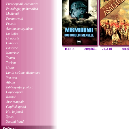
Enciclopedii, dicționare
Psihologie, psihanaliză
Medicină
Paranormal
Practic
Aventurile copilăriei
La taifas
Dragoste
Culinare
Educație
16,87 lei
cumpără...
20,68 lei
cumpăr
Naturiste
Teatru
Turism
Umor
Limbi străine, dicționare
Western
Album
Bibliografie școlară
Capodopere
Război
Arte marțiale
Capă și spadă
Hai la joacă
Sport
Second hand
Softuri