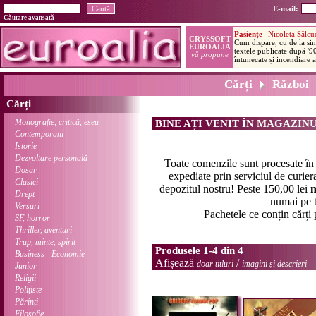
E-mail:
Căutare avansată
Cărți
Război
Cărți
Monografie, critică, eseu
BINE AȚI VENIT ÎN MAGAZIN
Contemporani
Istorie
Dezvoltare personală
Toate comenzile sunt procesate î
Dosar
expediate prin serviciul de curier
Clasici
depozitul nostru! Peste 150,00 lei
n
Drept
numai pe t
Versuri
Pachetele ce conțin cărți
SF, horror
Thriller, aventuri
Trup, minte, spirit
Produsele 1-4 din 4
Business - Economie
Afișează
/
doar titluri
imagini și descrieri
Junior
Religii
Polițiste
Părinți
Filosofie