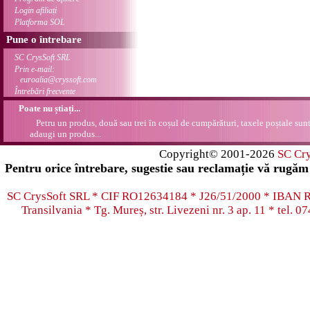
Login afiliați
Platforma SOL
Pune o întrebare
SC CrysSoft SRL
Prin e-mail:
euroalia@cryssoft.com
Întrebări frecvente
Poate nu știați...
Petru un produs, două sau trei în coșul de cumpărături, taxele poștale sunt 
adaugi un produs...
Copyright© 2001-2026
SC Cr
Pentru orice întrebare, sugestie sau reclamație vă rugăm 
SC CrysSoft SRL * CIF RO12634184 * J26/51/2000 * IB
Transilvania * Tg. Mureș, str. Livezeni nr. 3 ap. 11 * tel.
07