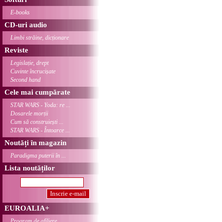
E-books
CD-uri audio
Limbi străine, dicționare
Reviste
Legislație, drept
Cuvinte încrucișate
Second hand
Cele mai cumpărate
STAR WARS - Yoda: re ...
Dosarele morții
Cum să construiești ...
STAR WARS - Întoarce ...
Noutăți în magazin
Paradigma puterii în ...
Lista noutăților
EUROALIA+
Program de afiliere