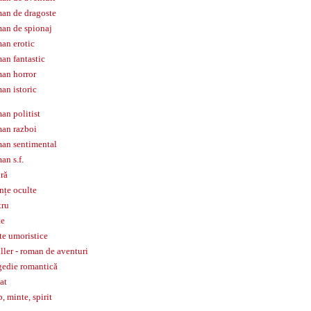
an de dragoste
an de spionaj
an erotic
an fantastic
an horror
an istoric
an politist
an razboi
an sentimental
an s.f.
iră
ințe oculte
tru
te
te umoristice
iller - roman de aventuri
gedie romantică
tat
p, minte, spirit