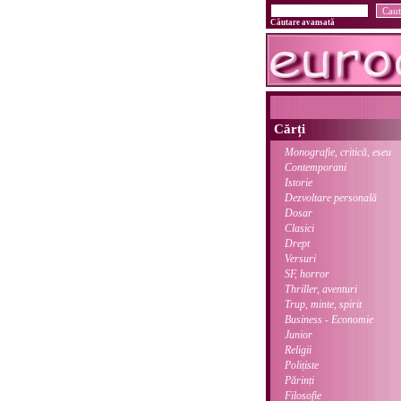
Căutare avansată
Cărți
Monografie, critică, eseu
Contemporani
Istorie
Dezvoltare personală
Dosar
Clasici
Drept
Versuri
SF, horror
Thriller, aventuri
Trup, minte, spirit
Business - Economie
Junior
Religii
Polițiste
Părinți
Filosofie