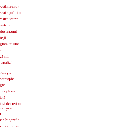
estiri horror
estiri polițiste
estiri scurte
estiri s.f.
dus natural
feții
gram utilitar
ză
ză s.f.
hanaliză
hologie
hoterapie
igie
ortaj literar
istă
istă de cuvinte
rucișate
man
an biografic
an de aventuri