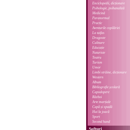
Enciclopedii, dicționare
Psihologie, psihanaliză
Medicină
Paranormal
Practic
Aventurile copilăriei
La taifas
Dragoste
Culinare
Educație
Naturiste
Teatru
Turism
Umor
Limbi străine, dicționare
Western
Album
Bibliografie școlară
Capodopere
Război
Arte marțiale
Capă și spadă
Hai la joacă
Sport
Second hand
Softuri