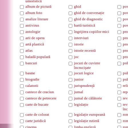
umoristică
album de pictură
ghid
pov
album foto
ghid de conversație
pov
analize literare
ghid de diagnostic
pov
antivirus
hartă turistică
pov
antologie
îngrijirea copiilor mici
pro
arii de opera
interviuri
pro
artă plastică
istorie
pro
atlas
istorie recentă
pro
baladă populară
joc
pro
bancuri
jocuri de cuvinte
psi
încrucișate
basme
jocuri logice
psi
biografie
junior
psi
calatorii
jurisprudență
rel
cantece de craciun
jurnal
rep
cantece de petrecere
jurnal de călătorie
rev
carte de bucate
legislație
rev
înc
carte de colorat
legislație europeană
ro
carte juridică
legislație rutieră
rom
cinema
limba engleză
rom