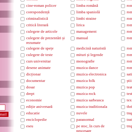
cine-roman policer
limba română
rom
corespondență
limba spaniolă
rom
criminalistică
limbi straine
rom
critică literară
lirica
rom
culegere de articole
management
rom
culegere de prezentări și
manual
rom
rezumate
culegere de spețe
medicină naturistă
rom
culegere de teste
mituri și legende
rom
curs universitar
monografie
rom
desene animate
muzica dance
rom
dicționar
muzica electronica
sat
documentar
muzica folk
ști
dosar
muzica pop
tea
drept
muzica rock
tes
economie
muzica sarbeasca
tex
ediție aniversară
muzica traditionala
thr
educatie
nuvele
tra
enciclopedie
paranormal
tra
eseu
pe stoc, în curs de
tru
procesare