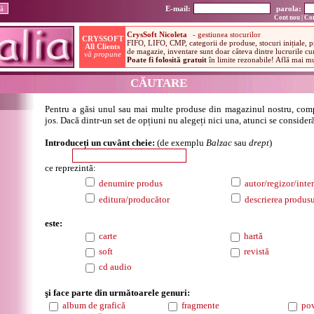
E-mail:
parola:
Cont nou
|
Con
CĂUTARE
Pentru a găsi unul sau mai multe produse din magazinul nostru, comp
jos. Dacă dintr-un set de opțiuni nu alegeți nici una, atunci se consideră
Introduceți un cuvânt cheie:
(de exemplu
Balzac
sau
drept
)
ce reprezintă:
denumire produs
autor/regizor/inter
editura/producător
descrierea produsu
este:
carte
hartă
soft
revistă
cd audio
şi face parte din următoarele genuri:
album de grafică
fragmente
pov