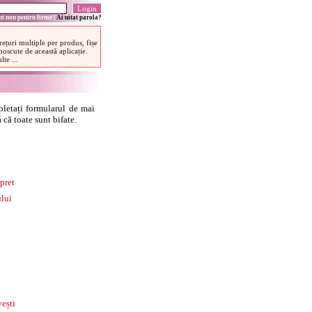
t nou pentru firme
|
Ai uitat parola?
letați formularul de mai
 că toate sunt bifate.
pret
lui
ești