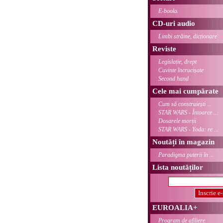
E-books
CD-uri audio
Limbi străine, dicționare
Reviste
Legislație, drept
Cuvinte încrucișate
Second hand
Cele mai cumpărate
Cum să construiești ...
STAR WARS - Întoarce ...
Dosarele morții
STAR WARS - Yoda: re ...
Noutăți în magazin
Paradigma puterii în ...
Lista noutăților
EUROALIA+
Program de afiliere