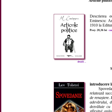
Articole politic
Descrierea e
Eminescu: Art
1910 la Editu
Preț: 20,36 lei
cu
detalii ...
S
introducere l
Spoveda
relatează succ
de renaștere.
adevărului, 
dezvăluie cu 
sfârșitul ani