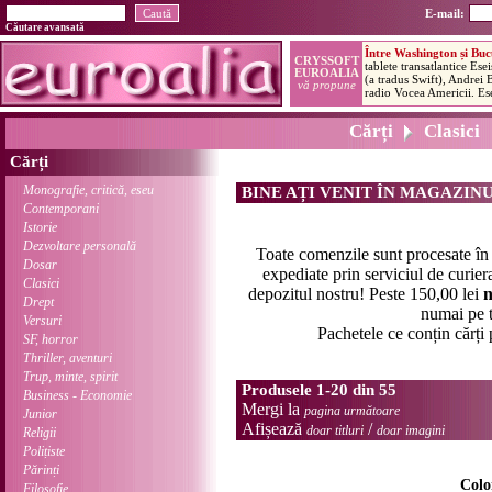
E-mail:
Căutare avansată
Cărți
Clasici
Cărți
Monografie, critică, eseu
BINE AȚI VENIT ÎN MAGAZIN
Contemporani
Istorie
Dezvoltare personală
Toate comenzile sunt procesate î
Dosar
expediate prin serviciul de curier
Clasici
depozitul nostru! Peste 150,00 lei
n
Drept
numai pe t
Versuri
Pachetele ce conțin cărți
SF, horror
Thriller, aventuri
Trup, minte, spirit
Produsele 1-20 din 55
Business - Economie
Mergi la
pagina următoare
Junior
Afișează
/
doar titluri
doar imagini
Religii
Polițiste
Părinți
Colo
Filosofie