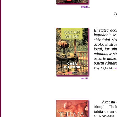
detalii ...
Ca
El stătea acol
împodobit se 
chivotului st
acolo, în str
locul, iar sfi
minunatele str
azvârle muzic
băieții cântăr
Preț: 17,66 lei
cu
detalii ...
Aceasta este
triunghi. Thel
iubită de un 
ei, Norvegia.