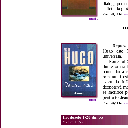
dialog, perso
sufletul la gu
Preț: 68,38 lei
cu
detalii ...
Oa
Reprezentant
Hugo este î
universală.
Romanul
dintre om și f
oamenilor a că
romanului est
aspru la înfă
deopotrivă mar
se sacrifice 
pentru totdeau
detalii ...
Preț: 68,44 lei
cu
Produsele 1-20 din 55
*
21-40
41-55