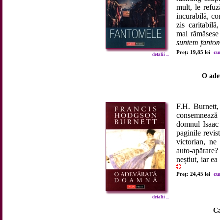
mult, le refu
incurabilă, co
zis caritabilă
mai rămăsese
suntem fant
Preț: 19,85 lei
cu
detalii ...
O ade
F.H. Burnett,
consemnează o
domnul Isaac 
paginile revis
victorian, ne
auto-apărare?
neștiut, iar ea
Preț: 24,45 lei
cu
detalii ...
Ca