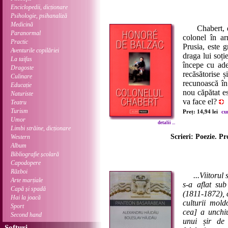
Enciclopedii, dicționare
Psihologie, psihanaliză
Medicină
Chabert, de 
Paranormal
colonel în a
Practic
Prusia, este g
Aventurile copilăriei
draga lui soț
La taifas
începe cu ade
Dragoste
recăsătorise ș
Culinare
recunoască în 
Educație
nou căpătat e
Naturiste
va face el?
Teatru
Turism
Preț: 14,94 lei
cu
Umor
detalii ...
Limbi străine, dicționare
Scrieri: Poezie. Pr
Western
Album
Bibliografie școlară
Capodopere
Război
...Viitoru
Arte marțiale
s-a aflat sub
Capă și spadă
(1811-1872), c
Hai la joacă
culturii mold
Sport
cea] a unchi
Second hand
unui șir de 
Softuri