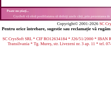
Poate nu știați...
CrysSoft vă oferă posibliatatea să răsfoiți unele cărți, prin prezentarea de 
Copyright© 2001-2026
SC Cr
Pentru orice întrebare, sugestie sau reclamație vă rugăm 
SC CrysSoft SRL * CIF RO12634184 * J26/51/2000 * IB
Transilvania * Tg. Mureș, str. Livezeni nr. 3 ap. 11 * tel.
07