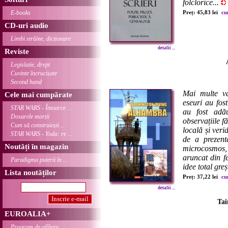
folclorice...
E-books
Preț: 45,83 lei
cu
CD-uri audio
Limbi străine, dicționare
detalii ...
Reviste
Legislație, drept
Cuvinte încrucișate
Second hand
Mai multe va
Cele mai cumpărate
eseuri au fos
STAR WARS - Întoarce ...
au fost adău
Dosarele morții
observațiile f
Cum să construiești ...
locală și verid
STAR WARS - Yoda: re ...
de a prezent
Noutăți în magazin
microcosmos,
aruncat din f
Paradigma puterii în ...
idee total greși
Lista noutăților
Preț: 37,22 lei
cu
detalii ...
Tai
EUROALIA+
Program de afiliere