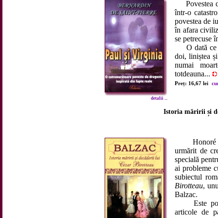
Povestea de i
într-o catastr
povestea de iub
în afara civil
se petrecuse î
O dată ce un 
doi, liniștea 
numai moart
totdeauna...
Preț: 16,67 lei
cu
detalii ...
Istoria măririi și 
Honoré de B
urmărit de cre
specială pentr
ai probleme c
subiectul ro
Birotteau
, unu
Balzac.
Este povest
articole de p