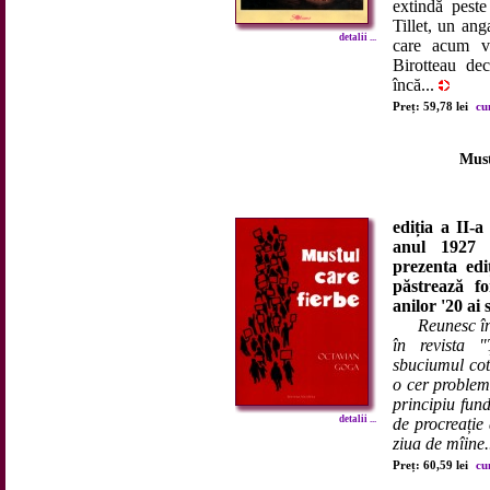
extindă peste
Tillet, un ang
detalii ...
care acum vr
Birotteau de
încă...
Preț: 59,78 lei
cu
Must
ediția a II-a
anul 1927
prezenta edi
păstrează f
anilor '20 ai 
Reunesc în
în revista 
sbuciumul coti
o cer problem
principiu fund
detalii ...
de procreație
ziua de mîine.
Preț: 60,59 lei
cu