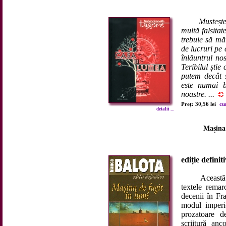
Mustește
multă falsitat
trebuie să măr
de lucruri pe 
înlăuntrul no
Teribilul știe
putem decât s
este numai bu
noastre. ...
Preț: 30,56 lei
cu
detalii ...
Mașina 
ediție definit
Această ediț
textele remar
decenii în Fr
modul imperio
prozatoare d
scriitură anc