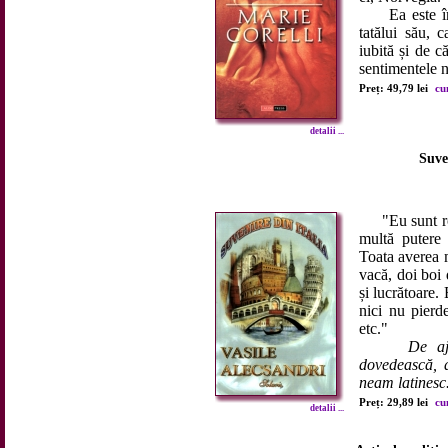
Ea este în sc
tatălui său, 
iubită și de c
sentimentele n
Preț: 49,79 lei
cu
detalii ...
Suve
"Eu sunt rom
multă putere 
Toata averea 
vacă, doi boi
și lucrătoare.
nici nu pierd
etc."
De aj
dovedească, d
neam latinesc.
Preț: 29,89 lei
cu
detalii ...