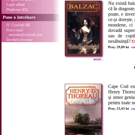
Nu există bal
Login afiliați
că în dragoste
Platforma SOL
poate, e inver
Pune o întrebare
ce-și dorește, 
mondene, ci s
SC CrysSoft SRL
dovadă suprem
Prin e-mail:
euroalia@cryssoft.com
sau de copil
Întrebări frecvente
nesăbuință?
Preț: 29,89 lei
cu
detalii ...
Cape Cod este
Henry Thorea
și umor genia
pentru toate 
Preț: 23,43 lei
cu