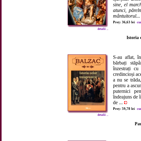
sine, el marc
atunci, păreln
mântuitorul...
Preț: 36,63 lei
cu
detalii ...
Istoria 
S-au aflat, î
bărbați stăpâ
înzestrați c
credincioși ace
a nu se trăda
pentru a ascun
puternici pe
îndeajuns de î
de ...
Preț: 59,78 lei
cu
detalii ...
Pau