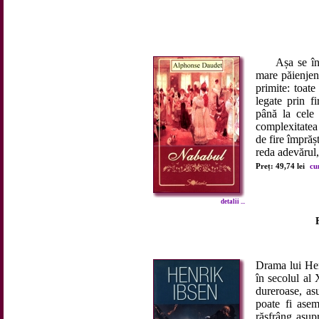
Așa se întâmp
mare păienjeni
primite: toate
legate prin fi
până la cele 
complexitatea
de fire împrășt
reda adevărul,
Preț: 49,74 lei
cu
detalii ...
Drama lui Hen
în secolul al 
dureroase, as
poate fi asem
răsfrâng asupr