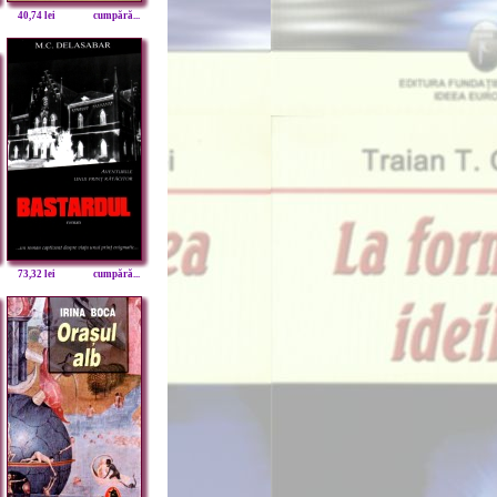
40,74 lei
cumpără...
73,32 lei
cumpără...