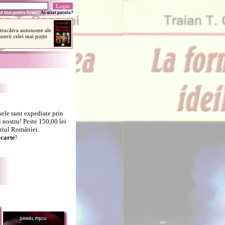
t nou pentru firme
|
Ai uitat parola?
sele sunt expediate prin
 nostru! Peste 150,00 lei
oriul României.
carte
!