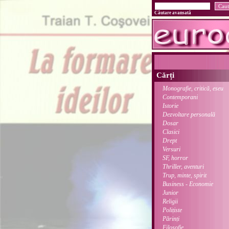
Căutare avansată
Cărți
Monografie, critică, eseu
Contemporani
Istorie
Dezvoltare personală
Dosar
Clasici
Drept
Versuri
SF, horror
Thriller, aventuri
Trup, minte, spirit
Business - Economie
Junior
Religii
Polițiste
Părinți
Filosofie