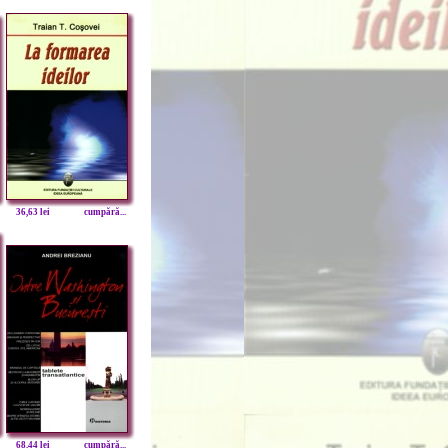
36,63 lei
cumpără...
68,44 lei
cumpără...