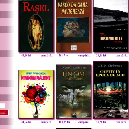
43,96 lei
cumpără...
56,17 lei
cumpără...
23,41 lei
cumpără...
31,64 lei
cumpără...
109,89 lei
cumpără...
51,28 lei
cumpără...