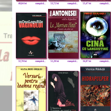
48,84 lei
cumpără...
53,72 lei
cumpără...
53,47 lei
cumpără...
32,78 lei
cumpără...
51,28 lei
cumpără...
16,87 lei
cumpără...