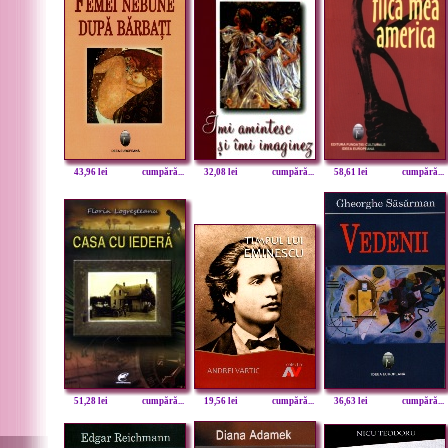
43,96 lei
cumpără...
32,08 lei
cumpără...
58,61 lei
cumpără...
51,28 lei
cumpără...
19,56 lei
cumpără...
36,63 lei
cumpără...