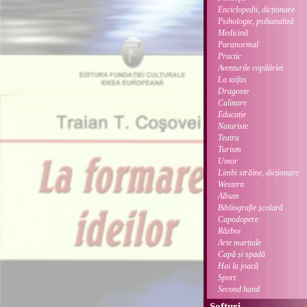
Enciclopedii, dicționare
Psihologie, psihanaliză
Medicină
Paranormal
Practic
Aventurile copilăriei
La taifas
Dragoste
Culinare
Educație
Naturiste
Teatru
Turism
Umor
Limbi străine, dicționare
Western
Album
Bibliografie școlară
Capodopere
Război
Arte marțiale
Capă și spadă
Hai la joacă
Sport
Second hand
Softuri