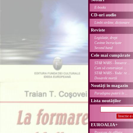
E-books
CD-uri audio
Limbi străine, dicționare
Reviste
Legislație, drept
Cuvinte încrucișate
Second hand
Cele mai cumpărate
STAR WARS - Întoarce ...
Cum să construiești ...
STAR WARS - Yoda: re ...
Dosarele morții
Noutăți în magazin
Paradigma puterii în ...
Lista noutăților
EUROALIA+
Program de afiliere