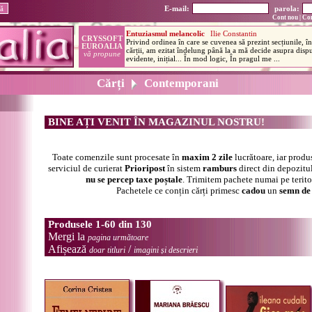
E-mail:
parola:
Cont nou
|
Con
Cărți
Contemporani
BINE AȚI VENIT ÎN MAGAZINUL NOSTRU!
Toate comenzile sunt procesate în
maxim 2 zile
lucrătoare, iar produ
serviciul de curierat
Prioripost
în sistem
ramburs
direct din depozitul
nu se percep taxe poștale
. Trimitem pachete numai pe terit
Pachetele ce conțin cărți primesc
cadou
un
semn de 
Produsele 1-60 din 130
Mergi la
pagina următoare
Afișează
/
doar titluri
imagini și descrieri