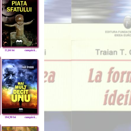
11,66 lei
cumpără...
104,90 lei
cumpără...