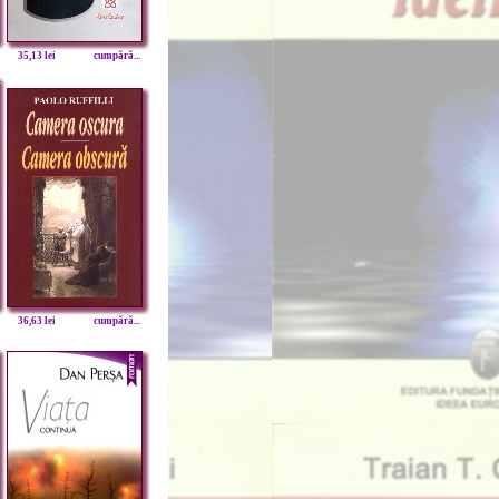
35,13 lei
cumpără...
36,63 lei
cumpără...