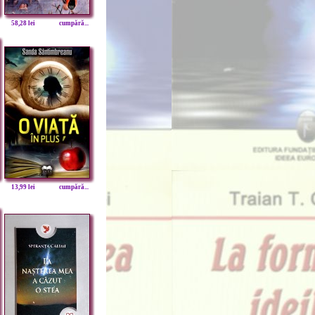
58,28 lei
cumpără...
13,99 lei
cumpără...