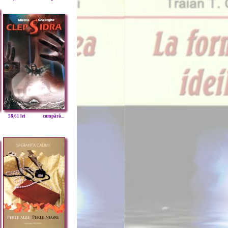
58,61 lei
cumpără...