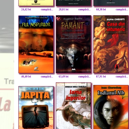
24,42 lei
cumpără...
28,01 lei
cumpără...
68,38 lei
cumpără...
46,40 lei
cumpără...
63,49 lei
cumpără...
87,91 lei
cumpără...