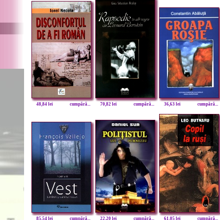
48,84 lei
cumpără...
70,82 lei
cumpără...
36,63 lei
cumpără...
85,54 lei
cumpără...
22,20 lei
cumpără...
61,05 lei
cumpără...