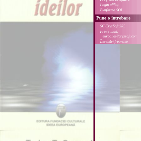
Login afiliați
Platforma SOL
Pune o întrebare
SC CrysSoft SRL
Prin e-mail:
euroalia@cryssoft.com
Întrebări frecvente