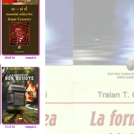
48,84 lei
cumpără...
13,32 lei
cumpără...