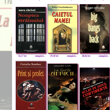
56,17 lei
cumpără...
29,30 lei
cumpără...
48,84 lei
cumpără...