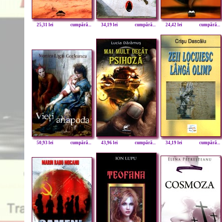
25,31 lei
cumpără...
34,19 lei
cumpără...
24,42 lei
cumpără...
50,93 lei
cumpără...
43,96 lei
cumpără...
34,19 lei
cumpără...