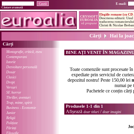
E-mail:
Căutare avansată
Cărți
Hai la joa
Cărți
Monografie, critică, eseu
BINE AȚI VENIT ÎN MAGAZIN
Contemporani
Istorie
Dezvoltare personală
Toate comenzile sunt procesate î
Dosar
expediate prin serviciul de curier
Clasici
depozitul nostru! Peste 150,00 lei
n
Drept
numai pe t
Versuri
Pachetele ce conțin cărți
SF, horror
Thriller, aventuri
Trup, minte, spirit
Produsele 1-1 din 1
Business - Economie
Afișează
/
doar titluri
doar imagini
Junior
Religii
Polițiste
Joc
Părinți
Filosofie