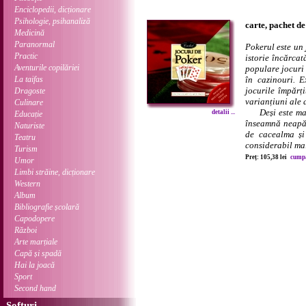
Enciclopedii, dicționare
Psihologie, psihanaliză
carte, pachet de
Medicină
Paranormal
Pokerul este un 
Practic
istorie încărcat
Aventurile copilăriei
populare jocuri 
La taifas
în cazinouri. E
jocurile împărț
Dragoste
varianțiuni ale 
Culinare
Deși este mai 
detalii ...
Educație
înseamnă neapăr
Naturiste
de cacealma și
Teatru
considerabil mai
Turism
Preț: 105,38 lei
cumpă
Umor
Limbi străine, dicționare
Western
Album
Bibliografie școlară
Capodopere
Război
Arte marțiale
Capă și spadă
Hai la joacă
Sport
Second hand
Softuri