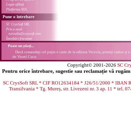
Login afiliați
Platforma SOL
Pune o întrebare
SC CrysSoft SRL
Prin e-mail:
euroalia@cryssoft.com
Întrebări frecvente
Poate nu știați...
Dacă comandați cel puțin o carte de la editura Vicovia, primiți cadou și o
de Viorel Cucu.
Copyright© 2001-2026
SC Cr
Pentru orice întrebare, sugestie sau reclamație vă rugăm 
SC CrysSoft SRL * CIF RO12634184 * J26/51/2000 * IB
Transilvania * Tg. Mureș, str. Livezeni nr. 3 ap. 11 * tel.
07