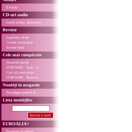
E-books
CD-uri audio
Limbi străine, dicționare
Reviste
Legislație, drept
Cuvinte încrucișate
Second hand
Cele mai cumpărate
Dosarele morții
STAR WARS - Yoda: re ...
Cum să construiești ...
STAR WARS - Întoarce ...
Noutăți în magazin
Paradigma puterii în ...
Lista noutăților
EUROALIA+
Program de afiliere