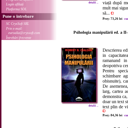
viață după mo
detalii ...
Login afiliați
mult mai sigur
Platforma SOL
să...
Pune o întrebare
Preț: 73,26 lei
cu
SC CrysSoft SRL
Prin e-mail:
Psihologia manipulării ed. a II-a
euroalia@cryssoft.com
Întrebări frecvente
Descrierea edi
in capacitate
ramanand in 
deopotriva cer
Pentru speci
schimbare agr
obisnuite), car
De asemenea, 
larg, cartea 
demonstra ca, 
doar un text st
detalii ...
text plin de vi
Preț: 84,36 lei
cu