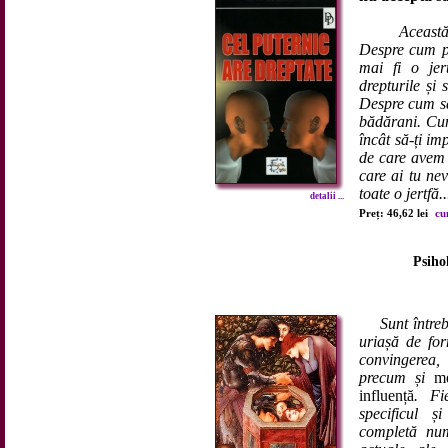
Aceast
Despre cum poț
mai fi o jer
drepturile și 
Despre cum să-
bădărani. Cum 
încât să-ți im
de care avem 
care ai tu nev
toate o jertfă..
detalii ...
Preț: 46,62 lei
cu
Psiho
Sunt întreb
uriașă de for
convingerea,
precum și
me
influență
. Fi
specificul și
completă numa