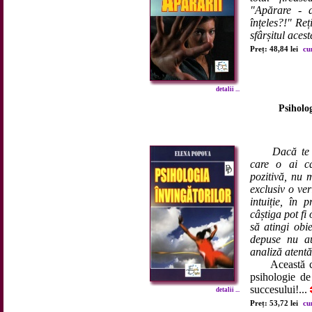
"Apărare - 
înțeles?!" Reț
sfârșitul aceste
Preț: 48,84 lei
cu
detalii ...
Psiholog
Dacă te 
care o ai ca
pozitivă, nu 
exclusiv o ver
intuiție, în 
câștiga pot fi
să atingi obie
depuse nu au
analiză atentă 
Această carte
psihologie de
succesului!...
detalii ...
Preț: 53,72 lei
cu