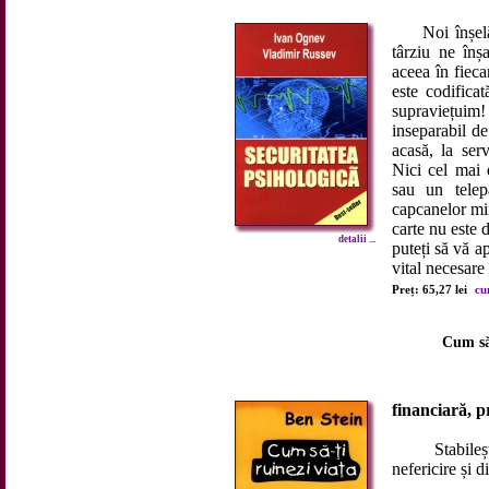
Noi înșelăm 
târziu ne înș
aceea în fieca
este codifica
supraviețuim
inseparabil de
acasă, la serv
Nici cel mai 
sau un telep
capcanelor min
carte nu este 
detalii ...
puteți să vă a
vital necesare 
Preț: 65,27 lei
cu
Cum să-
financiară, p
Stabilește c
nefericire și d