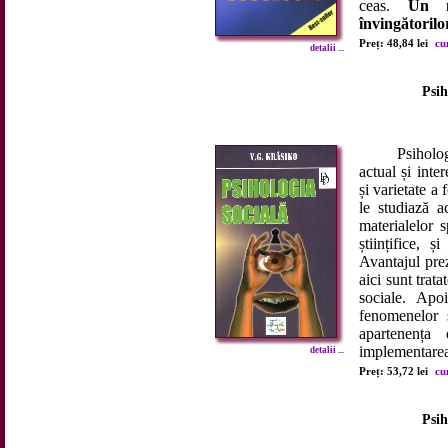
ceas.
Un m
învingătorilo
Preț: 48,84 lei
cu
detalii ...
Psih
Psihologia 
actual și inte
și varietate a
le studiază a
materialelor 
științifice, 
Avantajul prez
aici sunt trat
sociale. Apoi
fenomenelor 
apartenența 
implementarea 
detalii ...
Preț: 53,72 lei
cu
Psih