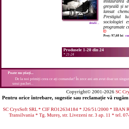
instaurarea d
greșeală și se
lansat chem
Prestigiul 
sociologiei 
detalii ...
programate cu 
Preț: 97,68 lei
cu
Produsele 1-20 din 24
*
21-24
Poate nu știați...
De la noi primiți ceea ce ați comandat! În zece ani am avut doar un singur
unui pachet...
Copyright© 2001-2026
SC Cr
Pentru orice întrebare, sugestie sau reclamație vă rugăm 
SC CrysSoft SRL * CIF RO12634184 * J26/51/2000 * IB
Transilvania * Tg. Mureș, str. Livezeni nr. 3 ap. 11 * tel.
07