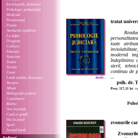
Enciclopedii, dicționare
Psihologie, psihanaliză
Medicină
Paranormal
tratat univers
Practic
Aventurile copilăriei
Readuc
La taifas
personalitat
Dragoste
toate atribut
Culinare
inviolabilita
Educație
modernă imp
Naturiste
îndeplinirea 
Teatru
steril, tehni
Turism
continuu de p
Umor
...
Limbi străine, dicționare
detalii ...
psih. dr. 
Western
Album
Preț: 117,11 lei
c
Bibliografie școlară
Capodopere
Psiho
Război
Arte marțiale
Capă și spadă
Hai la joacă
zvonurile car
Sport
Second hand
Zvonuril
Softuri