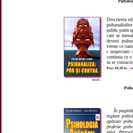
Psihanal
Descrierea edi
psihanalistil
public putin s
care se intre
deveni psihan
vreme ce oame
i suspectam a
continua cu o 
sa se consacre
Preț: 68,38 lei
cu
detalii ...
Psiho
În paginil
reglare psiho
apărare psiho
profesie psih
totul fireas