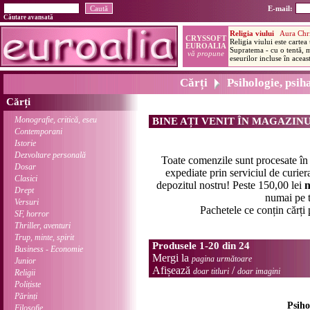
E-mail:
Căutare avansată
Cărți
Psihologie, psih
Cărți
Monografie, critică, eseu
BINE AȚI VENIT ÎN MAGAZIN
Contemporani
Istorie
Dezvoltare personală
Toate comenzile sunt procesate î
Dosar
expediate prin serviciul de curier
Clasici
depozitul nostru! Peste 150,00 lei
n
Drept
numai pe t
Versuri
Pachetele ce conțin cărți
SF, horror
Thriller, aventuri
Trup, minte, spirit
Produsele 1-20 din 24
Business - Economie
Mergi la
pagina următoare
Junior
Afișează
/
doar titluri
doar imagini
Religii
Polițiste
Părinți
Psiho
Filosofie