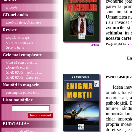
zvonurile joa
părea la prim
E-books
sunt un stimu
CD-uri audio
Umanitatea nu
i-au invadat 
Limbi străine, dicționare
zvonurile și
Reviste
schimba, în d
Legislație, drept
aceasta carte
Cuvinte încrucișate
Preț: 48,84 lei
cu
detalii ...
Second hand
Cele mai cumpărate
En
Cum să construiești ...
Dosarele morții
STAR WARS - Yoda: re ...
eseuri asupra
STAR WARS - Întoarce ...
Noutăți în magazin
Ideea inevita
omului, trans
Paradigma puterii în ...
moarte sau, a
Lista noutăților
psihologică. 
tuturor rându
înmormântare,
chiar impres
EUROALIA+
propria moarte
de ei se aște
Program de afiliere