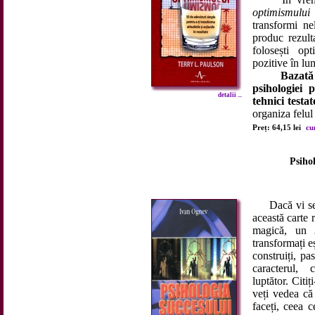
optimismului
î
transformi nel
produc rezult
folosești op
pozitive în lu
Bazată
psihologiei 
detalii ...
tehnici testat
organiza felul
Preț: 64,15 lei
cu
Psihol
Dacă vi se pa
această carte 
magică, un
transformați e
construiți, pa
caracterul, 
luptător. Citiț
veți vedea că
faceți, ceea c