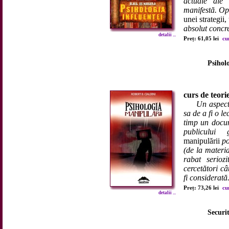
actuale ale 
manifestă. Opo
unei strategii,
absolut concre
detalii ...
Preț: 61,05 lei
cu
Psihol
curs de teorie
Un aspect 
sa de a fi o l
timp un docume
publicului 
manipulării
po
(de la materia
rabat seriozi
cercetători câ
fi considerată.
Preț: 73,26 lei
cu
detalii ...
Securit