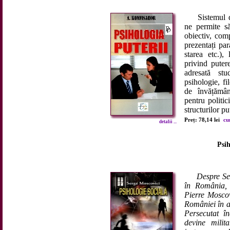
Sistemul de r
ne permite s
obiectiv, com
prezentați par
starea etc.), 
privind putere
adresată stu
psihologie, fil
de învățămân
pentru politic
structurilor put
Preț: 78,14 lei
cu
detalii ...
Psih
Despre Se
în România,
Pierre Moscov
României în ac
Persecutat î
devine milit