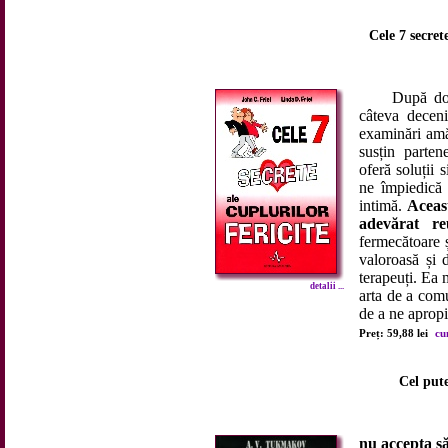
Cele 7 secrete
După douăzec
câteva decenii
examinări amăn
susțin parten
oferă soluții 
ne împiedică 
intimă.
Aceas
adevărat reu
fermecătoare 
valoroasă și 
terapeuți. Ea 
detalii ...
arta de a comu
de a ne apropi
Preț: 59,88 lei
cu
Cel pute
nu accepta să 