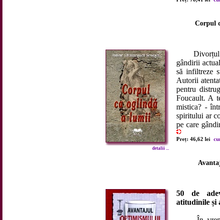
Corpul c
Divorțul de c
gândirii actua
să infiltreze
Autorii atenta
pentru distru
Foucault. A t
mistica? - înt
spiritului ar
pe care gândir
Preț: 46,62 lei
cu
detalii ...
Avanta
50 de adev
atitudinile și
În vremuri