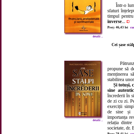
Într-o lume î
sfaturi înțele
timpul pentru
inverse
...
Preț: 46,43 lei
cu
detalii ...
Cei șase stâl
Pătrunzătoar
propune să de
menținerea săn
stabilirea unor 
Și totuși,
sine autenti
încrederii în s
de zi cu zi. 
exerciții simp
de sine și e
importanța re
detalii ...
relația dintre
societate, dr.
Preț: 78,41 lei
cu