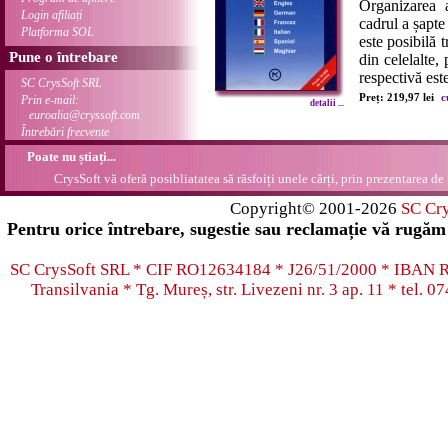
Organizarea 
Login afiliați
cadrul a șapte
Platforma SOL
este posibilă 
Pune o întrebare
din celelalte,
respectivă est
SC CrysSoft SRL
Preț: 219,97 lei
c
Prin e-mail:
detalii ...
euroalia@cryssoft.com
Întrebări frecvente
Poate nu știați...
CrysSoft vă oferă posibliatatea să răsfoiți unele cărți, prin prezentarea de 
Copyright© 2001-2026
SC Cr
Pentru orice întrebare, sugestie sau reclamație vă rugăm 
SC CrysSoft SRL * CIF RO12634184 * J26/51/2000 * IB
Transilvania * Tg. Mureș, str. Livezeni nr. 3 ap. 11 * tel.
07