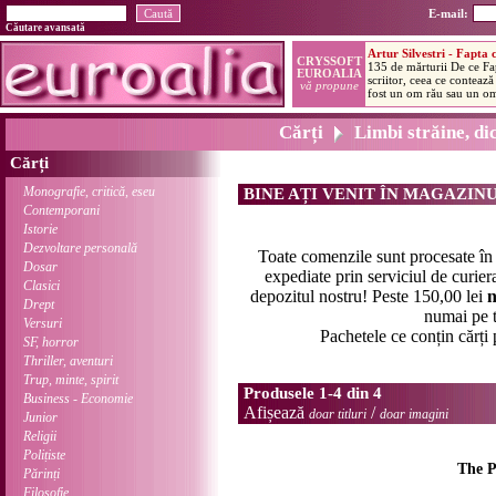
E-mail:
Căutare avansată
Cărți
Limbi străine, di
Cărți
Monografie, critică, eseu
BINE AȚI VENIT ÎN MAGAZIN
Contemporani
Istorie
Dezvoltare personală
Toate comenzile sunt procesate î
Dosar
expediate prin serviciul de curier
Clasici
depozitul nostru! Peste 150,00 lei
n
Drept
numai pe t
Versuri
Pachetele ce conțin cărți
SF, horror
Thriller, aventuri
Trup, minte, spirit
Produsele 1-4 din 4
Business - Economie
Afișează
/
doar titluri
doar imagini
Junior
Religii
Polițiste
The P
Părinți
Filosofie