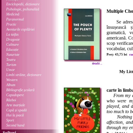
Enciclopedii, dicționare
Psihologie, psihanaliză
Multiple Cho
Medicină
Paranormal
Se adresează
Practic
însușească ș
Aventurile copilăriei
gramatică, vo
La taifas
americană. Con
Dragoste
scop verificar
Culinare
vocabular, cult
Educație
Naturiste
Preț: 43,75 lei
cu
Teatru
detalii ...
Turism
Umor
My Litt
Limbi străine, dicționare
Western
Album
carte în limb
Bibliografie școlară
Capodopere
From my c
Război
who were my
Arte marțiale
played, and d
Capă și spadă
too much to b
Hai la joacă
Nothing and 
Sport
affection, a
Second hand
through my enti
Softuri