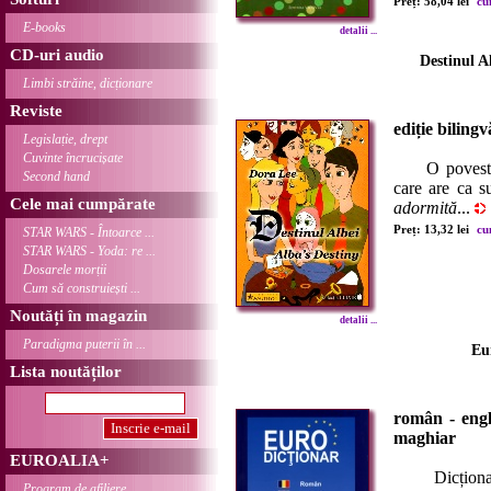
Preț: 58,04 lei
cu
E-books
detalii ...
CD-uri audio
Destinul A
Limbi străine, dicționare
Reviste
ediție bilin
Legislație, drept
Cuvinte încrucișate
O poveste mod
Second hand
care are ca s
Cele mai cumpărate
adormită
...
Preț: 13,32 lei
cu
STAR WARS - Întoarce ...
STAR WARS - Yoda: re ...
Dosarele morții
Cum să construiești ...
Noutăți în magazin
detalii ...
Paradigma puterii în ...
Eu
Lista noutăților
român - engle
maghiar
EUROALIA+
Dicționarul
Program de afiliere