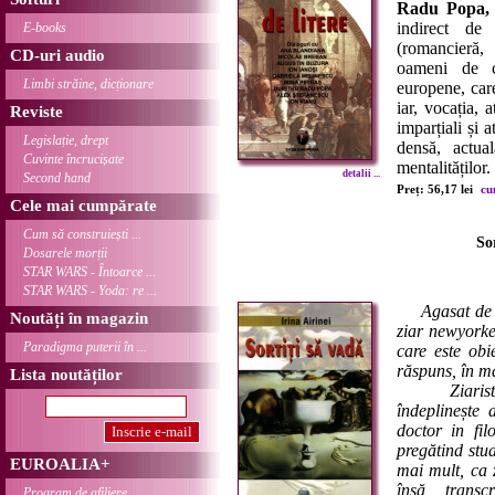
Radu Popa, 
indirect de 
E-books
(romancieră, 
CD-uri audio
oameni de c
Limbi străine, dicționare
europene, care 
iar, vocația, 
Reviste
imparțiali și 
Legislație, drept
densă, actua
Cuvinte încrucișate
mentalităților.
detalii ...
Second hand
Preț: 56,17 lei
cu
Cele mai cumpărate
Cum să construiești ...
So
Dosarele morții
STAR WARS - Întoarce ...
STAR WARS - Yoda: re ...
Agasat de
Noutăți în magazin
ziar newyorkez
Paradigma puterii în ...
care este obi
răspuns, în m
Lista noutăților
Ziarist, tr
îndeplinește 
doctor in fil
pregătind stud
EUROALIA+
mai mult, ca 
însă transc
Program de afiliere