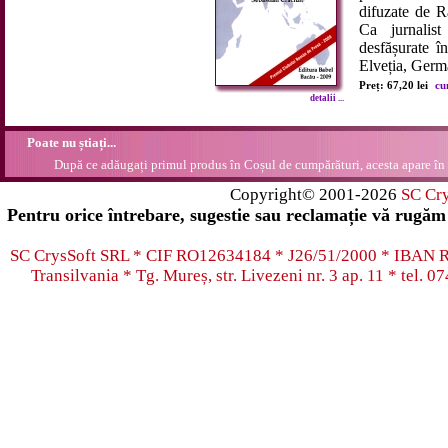
difuzate de 
Ca jurnalist
desfășurate î
Elveția, Germa
Preț: 67,20 lei
cu
detalii ...
Poate nu știați...
După ce adăugați primul produs în Coșul de cumpărături, acesta apare în 
Copyright© 2001-2026
SC Cr
Pentru orice întrebare, sugestie sau reclamație vă rugăm 
SC CrysSoft SRL * CIF RO12634184 * J26/51/2000 * IB
Transilvania * Tg. Mureș, str. Livezeni nr. 3 ap. 11 * tel.
07