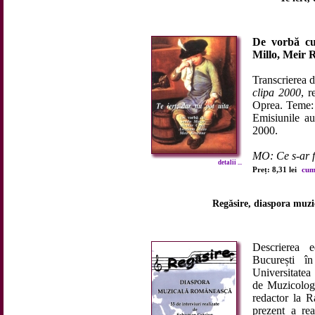
De vorbă cu
Millo, Meir 
Transcrierea 
clipa 2000
, r
Oprea. Teme
Emisiunile au
2000.
MO: Ce s-ar fi
detalii ...
Preț: 8,31 lei
cum
Regăsire, diaspora muzi
Descrierea e
București î
Universitatea
de Muzicologi
redactor la 
prezent a rea