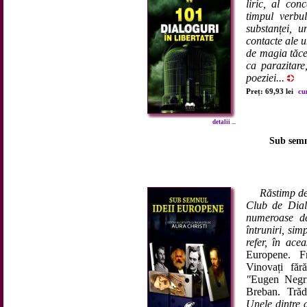
liric, al con
timpul verbu
substanței, u
contacte ale u
de magia tăcer
ca parazitare
poeziei...
Preț: 69,93 lei
cu
detalii ...
Sub semn
Răstimp de
Club de Dial
numeroase dez
întruniri, sim
refer, în ace
Europene. Fr
Vinovați făr
"
Eugen Negric
Breban. Trăda
Unele dintre a