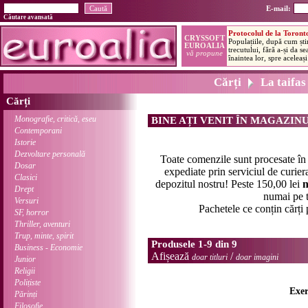
E-mail:
Căutare avansată
Cărți
La taifas
Cărți
Monografie, critică, eseu
BINE AȚI VENIT ÎN MAGAZIN
Contemporani
Istorie
Dezvoltare personală
Toate comenzile sunt procesate î
Dosar
expediate prin serviciul de curier
Clasici
depozitul nostru! Peste 150,00 lei
n
Drept
numai pe t
Versuri
Pachetele ce conțin cărți
SF, horror
Thriller, aventuri
Trup, minte, spirit
Produsele 1-9 din 9
Business - Economie
Afișează
/
doar titluri
doar imagini
Junior
Religii
Polițiste
Exer
Părinți
Filosofie