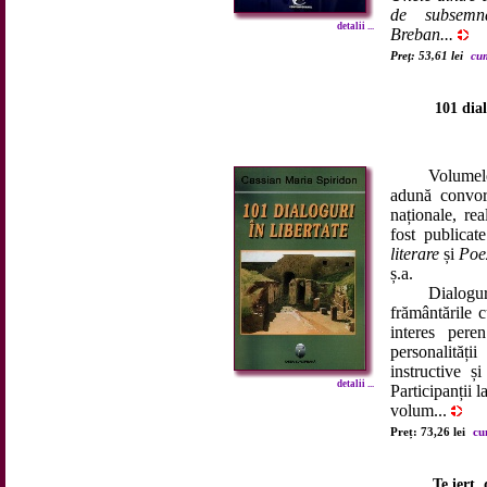
de subsemn
detalii ...
Breban...
Preț: 53,61 lei
cum
101 dial
Volumele de 
adună convorbi
naționale, re
fost publicat
literare
și
Poe
ș.a.
Dialogurile 
frământările c
interes peren
personalității
instructive ș
detalii ...
Participanții 
volum...
Preț: 73,26 lei
cu
Te iert,