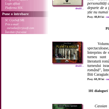
personalități 
Login afiliați
departe de a f
Platforma SOL
detalii ...
știe nu numai 
Pune o întrebare
Preț: 48,84 lei
cu
SC CrysSoft SRL
Prin e-mail:
euroalia@cryssoft.com
Pl
Întrebări frecvente
Volum
spectaculoase
întreprins de s
turneu sunt 
literaturii ro
turneului isra
detalii ...
română
", înt
Biti Caragiale
Preț: 68,38 lei
cu
101 dialoguri 
Cassian 