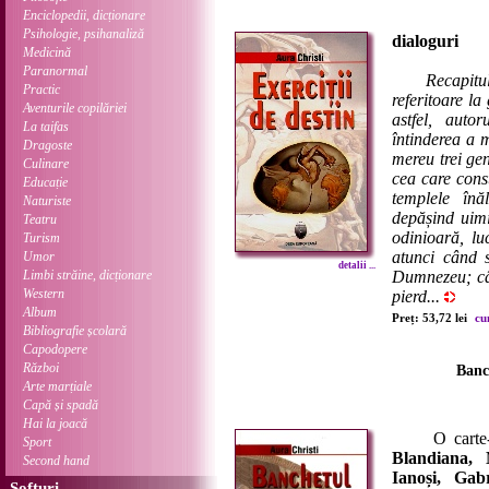
Enciclopedii, dicționare
Psihologie, psihanaliză
dialoguri
Medicină
Paranormal
Recapitu
Practic
referitoare l
Aventurile copilăriei
astfel, auto
La taifas
întinderea a 
Dragoste
mereu trei ge
Culinare
cea care cons
Educație
templele înă
Naturiste
depășind uimi
Teatru
odinioară, l
Turism
atunci când 
Umor
detalii ...
Limbi străine, dicționare
Dumnezeu; cân
Western
pierd...
Album
Preț: 53,72 lei
cu
Bibliografie școlară
Capodopere
Război
Banch
Arte marțiale
Capă și spadă
Hai la joacă
O carte-eve
Sport
Blandiana, 
Second hand
Ianoși, Gab
Softuri