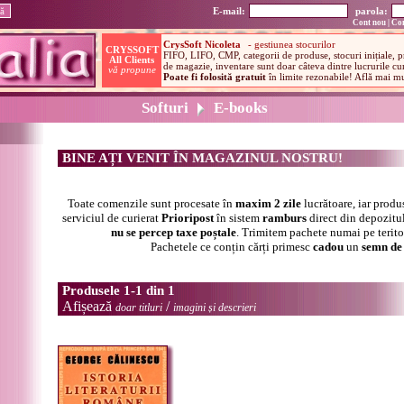
E-mail:
parola:
Cont nou
|
Con
Softuri
E-books
BINE AȚI VENIT ÎN MAGAZINUL NOSTRU!
Toate comenzile sunt procesate în
maxim 2 zile
lucrătoare, iar produ
serviciul de curierat
Prioripost
în sistem
ramburs
direct din depozitul
nu se percep taxe poștale
. Trimitem pachete numai pe terit
Pachetele ce conțin cărți primesc
cadou
un
semn de 
Produsele 1-1 din 1
Afișează
/
doar titluri
imagini și descrieri