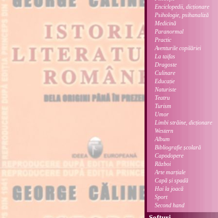
Enciclopedii, dicționare
Psihologie, psihanaliză
Medicină
Paranormal
Practic
Aventurile copilăriei
La taifas
Dragoste
Culinare
Educație
Naturiste
Teatru
Turism
Umor
Limbi străine, dicționare
Western
Album
Bibliografie școlară
Capodopere
Război
Arte marțiale
Capă și spadă
Hai la joacă
Sport
Second hand
Softuri