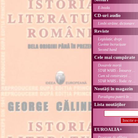
E-books
CD-uri audio
Limbi străine, dicționare
Reviste
Legislație, drept
Cuvinte încrucișate
Second hand
Cele mai cumpărate
Dosarele morții
STAR WARS - Întoarce ...
Cum să construiești ...
STAR WARS - Yoda: re ...
Noutăți în magazin
Paradigma puterii în ...
Lista noutăților
EUROALIA+
Program de afiliere