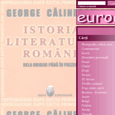
Căutare avansată
Cărți
Monografie, critică, eseu
Contemporani
Istorie
Dezvoltare personală
Dosar
Clasici
Drept
Versuri
SF, horror
Thriller, aventuri
Trup, minte, spirit
Business - Economie
Junior
Religii
Polițiste
Părinți
Filosofie