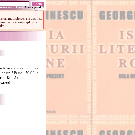
t nou pentru firme
|
Ai uitat parola?
sele sunt expediate prin
 nostru! Peste 150,00 lei
oriul României.
carte
!