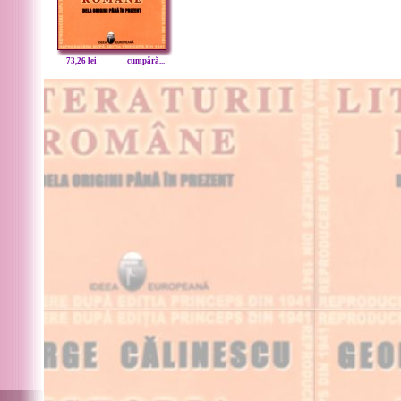
73,26 lei
cumpără...