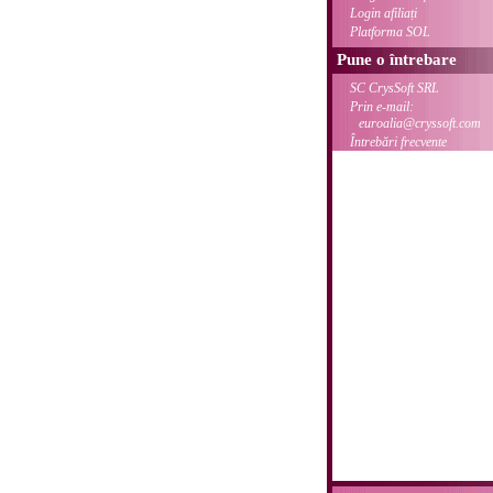
Login afiliați
Platforma SOL
Pune o întrebare
SC CrysSoft SRL
Prin e-mail:
euroalia@cryssoft.com
Întrebări frecvente