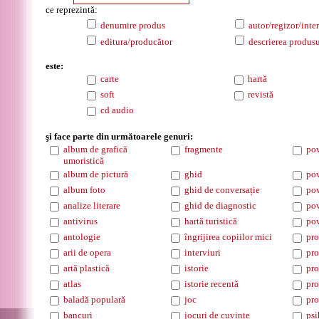
ce reprezintă:
denumire produs
autor/regizor/inter
editura/producător
descrierea produsu
este:
carte
hartă
soft
revistă
cd audio
şi face parte din următoarele genuri:
album de grafică
fragmente
pov
umoristică
album de pictură
ghid
pov
album foto
ghid de conversație
pov
analize literare
ghid de diagnostic
pov
antivirus
hartă turistică
pov
antologie
îngrijirea copiilor mici
pro
arii de opera
interviuri
pro
artă plastică
istorie
pro
atlas
istorie recentă
pro
baladă populară
joc
pro
bancuri
jocuri de cuvinte
psi