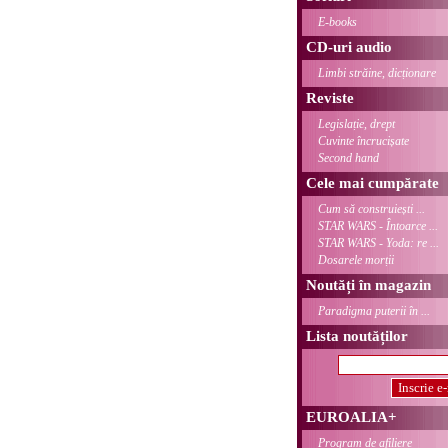
E-books
CD-uri audio
Limbi străine, dicționare
Reviste
Legislație, drept
Cuvinte încrucișate
Second hand
Cele mai cumpărate
Cum să construiești ...
STAR WARS - Întoarce ...
STAR WARS - Yoda: re ...
Dosarele morții
Noutăți în magazin
Paradigma puterii în ...
Lista noutăților
EUROALIA+
Program de afiliere