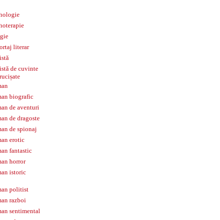
hologie
hoterapie
igie
ortaj literar
istă
istă de cuvinte
rucișate
man
an biografic
an de aventuri
an de dragoste
an de spionaj
an erotic
an fantastic
an horror
an istoric
an politist
an razboi
an sentimental