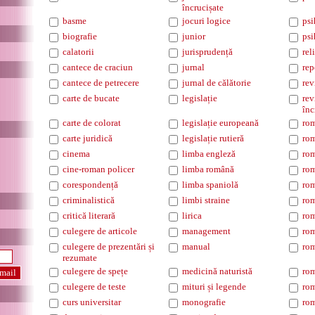
încrucișate
basme
jocuri logice
psi
biografie
junior
psi
calatorii
jurisprudență
rel
cantece de craciun
jurnal
rep
cantece de petrecere
jurnal de călătorie
rev
carte de bucate
legislație
rev
înc
carte de colorat
legislație europeană
ro
carte juridică
legislație rutieră
rom
cinema
limba engleză
rom
cine-roman policer
limba română
rom
corespondență
limba spaniolă
rom
criminalistică
limbi straine
rom
critică literară
lirica
rom
culegere de articole
management
rom
culegere de prezentări și
manual
rom
rezumate
culegere de spețe
medicină naturistă
rom
culegere de teste
mituri și legende
rom
curs universitar
monografie
rom