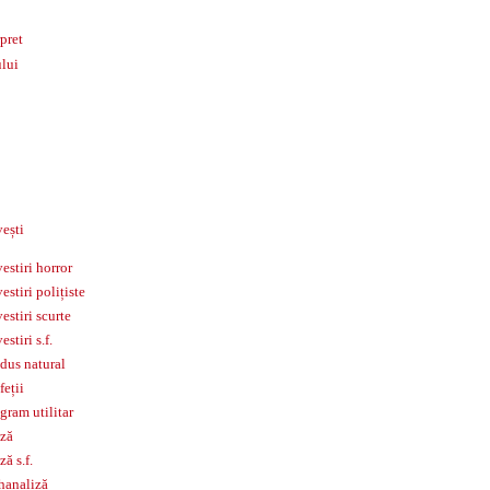
pret
lui
ești
estiri horror
estiri polițiste
estiri scurte
estiri s.f.
dus natural
feții
gram utilitar
ză
ză s.f.
hanaliză