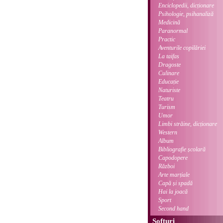
Enciclopedii, dicționare
Psihologie, psihanaliză
Medicină
Paranormal
Practic
Aventurile copilăriei
La taifas
Dragoste
Culinare
Educație
Naturiste
Teatru
Turism
Umor
Limbi străine, dicționare
Western
Album
Bibliografie școlară
Capodopere
Război
Arte marțiale
Capă și spadă
Hai la joacă
Sport
Second hand
Softuri