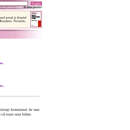
t nou pentru firme
|
Ai uitat parola?
s ...
s ...
letați formularul de mai
 că toate sunt bifate.