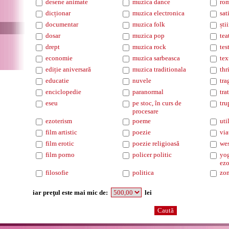
desene animate
muzica dance
rom
dicționar
muzica electronica
sat
documentar
muzica folk
ști
dosar
muzica pop
tea
drept
muzica rock
tes
economie
muzica sarbeasca
tex
ediție aniversară
muzica traditionala
thr
educatie
nuvele
tra
enciclopedie
paranormal
tra
eseu
pe stoc, în curs de
tru
procesare
ezoterism
poeme
uti
film artistic
poezie
via
film erotic
poezie religioasă
wes
film porno
policer politic
yog
ezo
filosofie
politica
zo
iar preţul este mai mic de:
lei