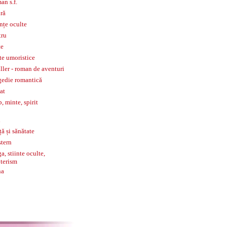
an s.f.
iră
ințe oculte
tru
te
te umoristice
iller - roman de aventuri
gedie romantică
tat
p, minte, spirit
l
ță și sănătate
tern
a, stiinte oculte,
terism
na