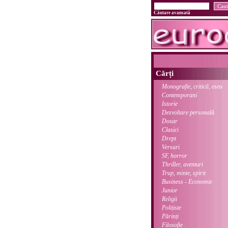
Căutare avansată
Cărți
Monografie, critică, eseu
Contemporani
Istorie
Dezvoltare personală
Dosar
Clasici
Drept
Versuri
SF, horror
Thriller, aventuri
Trup, minte, spirit
Business - Economie
Junior
Religii
Polițiste
Părinți
Filosofie