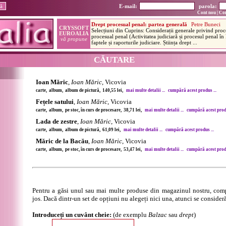
E-mail:
parola:
Cont nou
|
Con
CĂUTARE
Ioan Măric
,
Ioan Măric
, Vicovia
carte, album, album de pictură, 140,55 lei,
mai multe detalii ...
cumpără acest produs ...
Fețele satului
,
Ioan Măric
, Vicovia
carte, album, pe stoc, în curs de procesare, 38,71 lei,
mai multe detalii ...
cumpără acest produ
Lada de zestre
,
Ioan Măric
, Vicovia
carte, album, album de pictură, 61,09 lei,
mai multe detalii ...
cumpără acest produs ...
Măric de la Bacău
,
Ioan Măric
, Vicovia
carte, album, pe stoc, în curs de procesare, 53,47 lei,
mai multe detalii ...
cumpără acest produ
Pentru a găsi unul sau mai multe produse din magazinul nostru, comp
jos. Dacă dintr-un set de opțiuni nu alegeți nici una, atunci se consideră
Introduceți un cuvânt cheie:
(de exemplu
Balzac
sau
drept
)