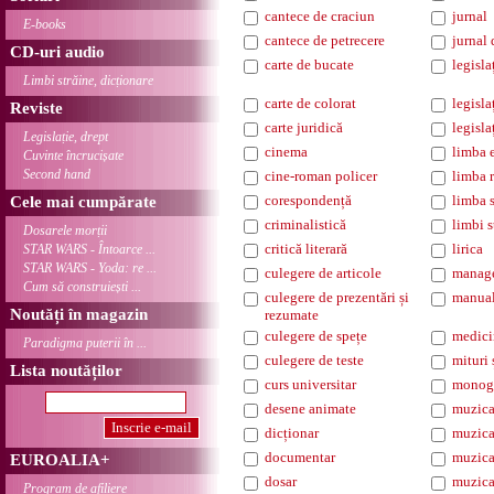
cantece de craciun
jurnal
E-books
cantece de petrecere
jurnal 
CD-uri audio
carte de bucate
legisla
Limbi străine, dicționare
carte de colorat
legisl
Reviste
carte juridică
legisla
Legislație, drept
cinema
limba 
Cuvinte încrucișate
Second hand
cine-roman policer
limba 
corespondență
limba 
Cele mai cumpărate
criminalistică
limbi s
Dosarele morții
critică literară
lirica
STAR WARS - Întoarce ...
STAR WARS - Yoda: re ...
culegere de articole
manag
Cum să construiești ...
culegere de prezentări și
manua
Noutăți în magazin
rezumate
culegere de spețe
medici
Paradigma puterii în ...
culegere de teste
mituri 
Lista noutăților
curs universitar
monogr
desene animate
muzica
dicționar
muzica
documentar
muzica
EUROALIA+
dosar
muzica
Program de afiliere