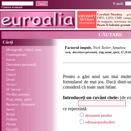
E-mail:
Căutare avansată
CĂUTARE
Cărți
Factorul impuls
,
Nick Tasler
, Amaltea
Monografie, critică, eseu
carte, dezvoltare personală, trup, minte, spirit, 67,20 l
Contemporani
Istorie
Dezvoltare personală
Dosar
Clasici
Pentru a găsi unul sau mai multe
Drept
formularul de mai jos. Dacă dintr-un
Versuri
consideră că toate sunt bifate.
SF, horror
Thriller, aventuri
Introduceți un cuvânt cheie:
(de e
Trup, minte, spirit
Business - Economie
ce reprezintă:
Junior
Religii
denumire produs
Polițiste
editura/producător
Părinți
Filosofie