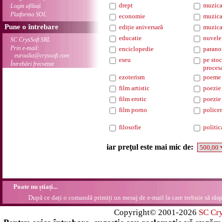
drept
muzica
Login afiliați
Platforma SOL
economie
muzica
Pune o întrebare
ediție aniversară
muzica
educatie
nuvele
SC CrysSoft SRL
Prin e-mail:
enciclopedie
parano
euroalia@cryssoft.com
eseu
pe stoc
Întrebări frecvente
proces
ezoterism
poeme
film artistic
poezie
film erotic
poezie 
film porno
policer
filosofie
politic
iar preţul este mai mic de:
Poate nu știați...
După ce dați o comandă primiți un mesaj de e-mail la care trebuie să răsp
Copyright© 2001-2026
SC Cr