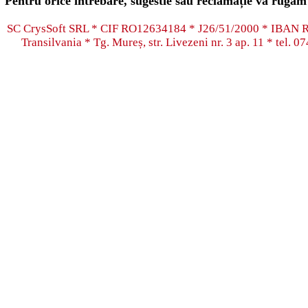
Pentru orice întrebare, sugestie sau reclamație vă rugăm 
SC CrysSoft SRL * CIF RO12634184 * J26/51/2000 * IB
Transilvania * Tg. Mureș, str. Livezeni nr. 3 ap. 11 * tel.
07