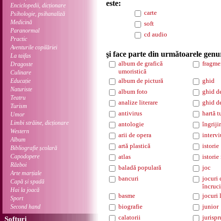
este:
Enciclopedii, dicționare
carte
Psihologie, psihanaliză
Medicină
soft
Paranormal
cd audio
Practic
Aventurile copilăriei
şi face parte din următoarele genu
La taifas
album de grafică
fragme
Dragoste
umoristică
Culinare
album de pictură
ghid
Educație
Naturiste
album foto
ghid d
Teatru
analize literare
ghid d
Turism
antivirus
hartă t
Umor
Limbi străine, dicționare
antologie
îngriji
Western
arii de opera
intervi
Album
artă plastică
istorie
Bibliografie școlară
Capodopere
atlas
istorie
Război
baladă populară
joc
Arte marțiale
bancuri
jocuri 
Capă și spadă
încruci
Hai la joacă
basme
jocuri 
Sport
biografie
junior
Second hand
calatorii
jurisp
Softuri