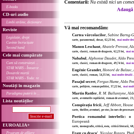
Comentarii:
Nu există nici un comen
E-books
Adaugă 
CD-uri audio
Limbi străine, dicționare
Vă mai recomandăm:
Reviste
Cartea vârcolacilor
,
Sabine Barng-G
Legislație, drept
carte, paranormal, dosar, 62,23 lei,
mai multe detal
Cuvinte încrucișate
Manon Leschaut
,
Abatele Prevost
, Al
Second hand
carte, clasici, roman de dragoste, 62,23 lei,
mai mul
Cele mai cumpărate
Nababul
,
Alphonse Daudet
, Aldo Pres
Cum să construiești ...
carte, clasici, roman de dragoste, 49,74 lei,
mai mul
STAR WARS - Întoarce ...
Eugénie Grandet
,
Honoré de Balzac
,
Dosarele morții
carte, clasici, roman, 54,35 lei,
mai multe detalii ..
STAR WARS - Yoda: re ...
Pasajul secret
,
Fergus Hume
, Aldo Pr
Noutăți în magazin
carte, polițiste, roman politist, 37,22 lei,
mai multe
Martin Rattler
,
R. M. Ballantyne
, Ald
Paradigma puterii în ...
carte, aventurile copilăriei, roman de aventuri, 23
Lista noutăților
Conspirația fricii
,
Jeff Abbott
, House
carte, thriller, aventuri, pe stoc, în curs de procesa
Poetica romanului interbelic: o t
Europeană
EUROALIA+
carte, monografie, critică, eseu, critică literară, 68
Program de afiliere
Frate cu dracu'
,
Nicolae Rotaru
, Pho