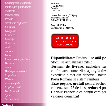
Enciclopedii, dicționare
Editura:
Aldo Press
Psihologie, psihanaliză
Coleția:
Medicină
Solaris
Paranormal
roman de aventuri, 320 pag.
Format:
13x20 cm
Practic
ISBN:
973-701-033-7
Aventurile copilăriei
30,99
lei
Preț:
La taifas
Cod produs:
CFM0003C
Dragoste
Culinare
Educație
Naturiste
Teatru
Turism
Umor
Disponibilitate
: Produsul
se află pe
Limbi străine, dicționare
Stocul se actualizează zilnic.
Western
Termen de livrare
: pachetele su
Album
confirmarea comenzii și
ajung la des
Bibliografie școlară
expediate direct din depozitul nostru
Capodopere
Poșta Română în sistem ramburs.
Război
Taxe poștale
:
gratuit
pentru pachet
Arte marțiale
Capă și spadă
comenzi sub 75 de lei și
reduceri
pro
Hai la joacă
Cadou
: Pachetele ce conțin cărți p
Sport
valoarea comenzii!
Second hand
Softuri