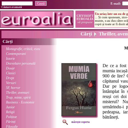
E-mail:
Căutare avansată
Cărți
Thriller, aven
Cărți
M
Monografie, critică, eseu
Contemporani
Istorie
Dezvoltare personală
De ce a fost
Dosar
mumia incașă 
Clasici
900 de lire? 
Drept
căpitanul vasu
Versuri
Dar pe logo
SF, horror
întâmplat în 
Thriller, aventuri
reuși cei doi
Trup, minte, spirit
misterul? N
Business - Economie
urmărindu-i p
Junior
pedeapsa, iar
Religii
bătrâneți.
Polițiste
Părinți
mărește coperta
Filosofie