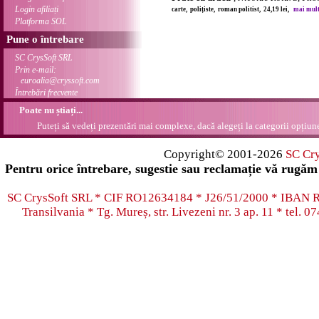
Login afiliați
carte, polițiste, roman politist, 24,19 lei,
mai multe
Platforma SOL
Pune o întrebare
SC CrysSoft SRL
Prin e-mail:
euroalia@cryssoft.com
Întrebări frecvente
Poate nu știați...
Puteți să vedeți prezentări mai complexe, dacă alegeți la categorii opțiu
Copyright© 2001-2026
SC Cr
Pentru orice întrebare, sugestie sau reclamație vă rugăm 
SC CrysSoft SRL * CIF RO12634184 * J26/51/2000 * IB
Transilvania * Tg. Mureș, str. Livezeni nr. 3 ap. 11 * tel.
07