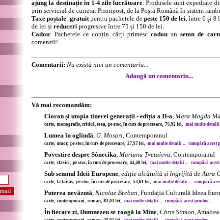
ajung la destinație în 1-4 zile lucrătoare
. Produsele sunt expediate di
prin serviciul de curierat Prioripost, de la Poșta Română în sistem ramb
Taxe poștale
:
gratuit
pentru pachetele de
peste 150 de lei
, între 6 și 
de lei și
reduceri
progresive între 75 și 150 de lei.
Cadou
: Pachetele ce conțin cărți primesc
cadou
un
semn de cart
comenzii!
Comentarii:
Nu există nici un comentariu...
Adaugă un comentariu...
Vă mai recomandăm:
Cioran și utopia tinerei generații - ediția a II-a
,
Mara Magda Ma
carte, monografie, critică, eseu, pe stoc, în curs de procesare, 76,92 lei,
mai multe detalii .
Lumea în oglindă
,
G. Mosari
, Contemporanul
carte, umor, pe stoc, în curs de procesare, 27,97 lei,
mai multe detalii ...
cumpără acest pr
Povestire despre Sónecika
,
Mariana Țvetaieva
, Contemporanul
carte, clasici, pe stoc, în curs de procesare, 44,40 lei,
mai multe detalii ...
cumpără acest 
Sub semnul Ideii Europene
,
ediție alcătuită și îngrijită de Aura 
carte, la taifas, pe stoc, în curs de procesare, 53,61 lei,
mai multe detalii ...
cumpără acest
Puterea nevăzută
,
Nicolae Breban
, Fundația Culturală Ideea Eur
carte, contemporani, roman, 83,03 lei,
mai multe detalii ...
cumpără acest produs ...
În fiecare zi, Dumnezeu se roagă la Mine
,
Chris Simion
, Amaltea