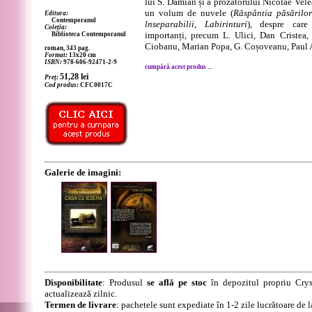
lui S. Damian și a prozatorului Nicolae Velea
un volum de nuvele (
Răspântia păsărilor
Editura:
Contemporanul
lnseparabilii
,
Labirinturi
), despre care 
Coleția:
importanți, precum L. Ulici, Dan Cristea
Biblioteca Contemporanul
Ciobanu, Marian Popa, G. Coșoveanu, Paul A
roman, 343 pag.
Format:
13x20 cm
ISBN:
978-606-92471-2-9
cumpără acest produs ...
51,28
lei
Preț:
Cod produs:
CFC0017C
Galerie de imagini:
Disponibilitate
: Produsul
se află pe stoc
în depozitul propriu Crys
actualizează zilnic.
Termen de livrare
: pachetele sunt expediate în 1-2 zile lucrătoare de 