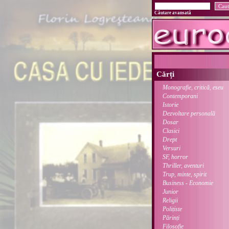
Căutare avansată
Cărți
Monografie, critică, eseu
Contemporani
Istorie
Dezvoltare personală
Dosar
Clasici
Drept
Versuri
SF, horror
Thriller, aventuri
Trup, minte, spirit
Business - Economie
Junior
Religii
Polițiste
Părinți
Filosofie