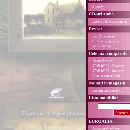
E-books
CD-uri audio
Limbi străine, dicționare
Reviste
Legislație, drept
Cuvinte încrucișate
Second hand
Cele mai cumpărate
Dosarele morții
STAR WARS - Yoda: re ...
STAR WARS - Întoarce ...
Cum să construiești ...
Noutăți în magazin
Paradigma puterii în ...
Lista noutăților
EUROALIA+
Program de afiliere