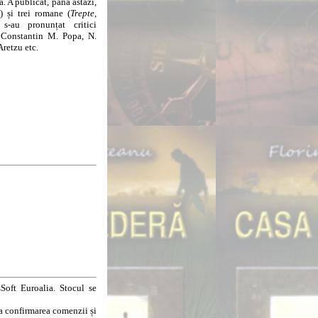
. A publicat, până astăzi,
) și trei romane (
Trepte
,
s-au pronunțat critici
, Constantin M. Popa, N.
retzu etc.
Soft Euroalia. Stocul se
la confirmarea comenzii și