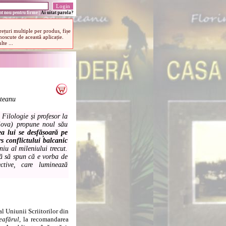
t nou pentru firme
|
Ai uitat parola?
șteanu
Filologie și profesor la
ova) propune noul său
a lui se desfășoară pe
s conflictului balcanic
iu al mileniului trecut.
ră să spun că e vorba de
ctive, care luminează
l Uniunii Scriitorilor din
eafărul
, la recomandarea