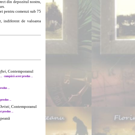
rect din depozitul nostru,
urs.
8 lei pentru comenzi sub 75
e
, indiferent de valoarea
ftei
, Contemporanul
..
cumpără acest produs ...
odus ...
produs ...
Christi
, Contemporanul
 produs ...
opeană