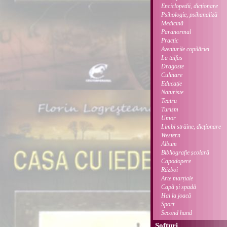
Enciclopedii, dicționare
Psihologie, psihanaliză
Medicină
Paranormal
Practic
Aventurile copilăriei
La taifas
Dragoste
Culinare
Educație
Naturiste
Teatru
Turism
Umor
Limbi străine, dicționare
Western
Album
Bibliografie școlară
Capodopere
Război
Arte marțiale
Capă și spadă
Hai la joacă
Sport
Second hand
Softuri