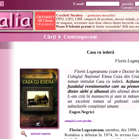
E-mail:
parola:
Cont nou
|
Con
Cărți
Contemporani
Casa cu iederă
Florin Logre
Florin Logreșteanu (care e Doctor în 
Colegiul Național
Elena Cuza
din Crai
roman intitulat
Casa cu iederă
.
Acțiune
fundalul evenimentelor care au premer
dintre sârbi și albanezi
din ultimul decen
L-am citit în manuscris și sunt in măsu
un excelent roman al psihozei cole
subsolurile conștiinței umane.
Eugen Negrici
cumpără acest produs ...
Florin Logreșteanu
, membru, din 1999, a
mărește coperta
România a debutat în 1974, în revista
Luc