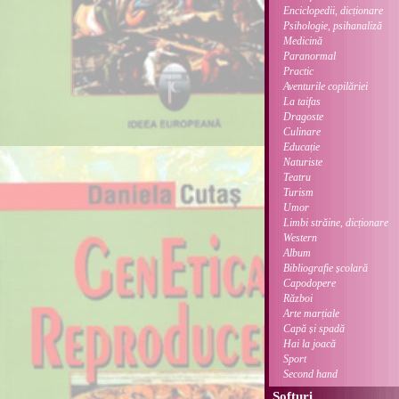
Enciclopedii, dicționare
Psihologie, psihanaliză
Medicină
Paranormal
Practic
Aventurile copilăriei
La taifas
Dragoste
Culinare
Educație
Naturiste
Teatru
Turism
Umor
Limbi străine, dicționare
Western
Album
Bibliografie școlară
Capodopere
Război
Arte marțiale
Capă și spadă
Hai la joacă
Sport
Second hand
Softuri