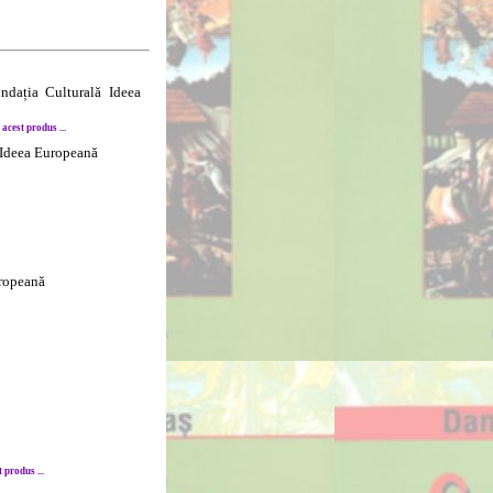
undația Culturală Ideea
cest produs ...
 Ideea Europeană
uropeană
produs ...