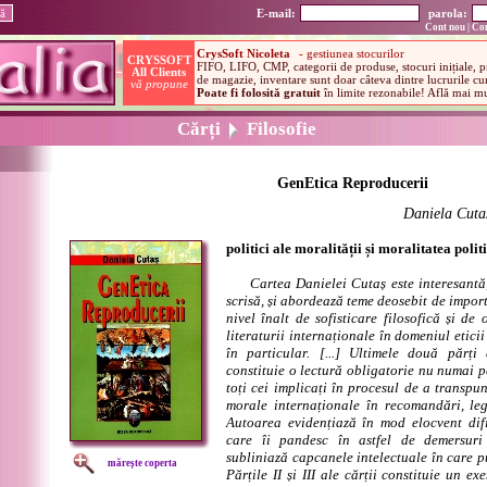
E-mail:
parola:
Cont nou
|
Con
Cărți
Filosofie
GenEtica Reproducerii
Daniela Cuta
politici ale moralității și moralitatea polit
Cartea Danielei Cutaș este interesantă
scrisă, și abordează teme deosebit de impo
nivel înalt de sofisticare filosofică și d
literaturii internaționale în domeniul eticii
în particular. [...] Ultimele două părți
constituie o lectură obligatorie nu numai p
toți cei implicați în procesul de a transpu
morale internaționale în recomandări, leg
Autoarea evidențiază în mod elocvent dific
care îi pandesc în astfel de demersuri 
subliniază capcanele intelectuale în care pu
mărește coperta
Părțile II și III ale cărții constituie un e