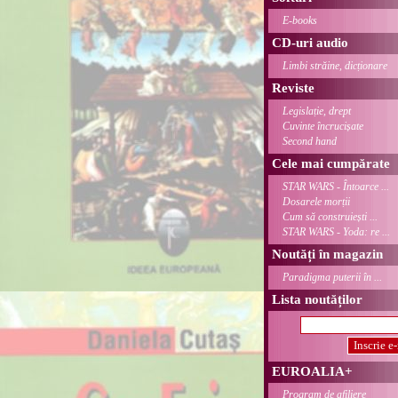
E-books
CD-uri audio
Limbi străine, dicționare
Reviste
Legislație, drept
Cuvinte încrucișate
Second hand
Cele mai cumpărate
STAR WARS - Întoarce ...
Dosarele morții
Cum să construiești ...
STAR WARS - Yoda: re ...
Noutăți în magazin
Paradigma puterii în ...
Lista noutăților
EUROALIA+
Program de afiliere