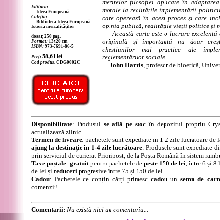
meritelor filosofiei aplicate în adaptarea 
Editura:
morale la realitățile implementării politicil
Ideea Europeană
Coleția:
care operează în acest proces și care incl
Biblioteca Ideea Europeană -
opinia publică, realitățile vieții politice și 
Istoria mentalităților
Această carte este o lucrare excelentă c
dosar, 250 pag.
originală și importantă nu doar crește
Format:
13x20 cm
ISBN:
973-7691-86-5
chestiunilor mai practice ale impleme
58,61
lei
reglementărilor sociale.
Preț:
Cod produs:
CDG0002C
John Harris
, profesor de bioetică, Unive
Disponibilitate
: Produsul
se află pe stoc
în depozitul propriu Crys
actualizează zilnic.
Termen de livrare
: pachetele sunt expediate în 1-2 zile lucrătoare de 
ajung la destinație în 1-4 zile lucrătoare
. Produsele sunt expediate di
prin serviciul de curierat Prioripost, de la Poșta Română în sistem ramb
Taxe poștale
:
gratuit
pentru pachetele de
peste 150 de lei
, între 6 și 
de lei și
reduceri
progresive între 75 și 150 de lei.
Cadou
: Pachetele ce conțin cărți primesc
cadou
un
semn de cart
comenzii!
Comentarii:
Nu există nici un comentariu...