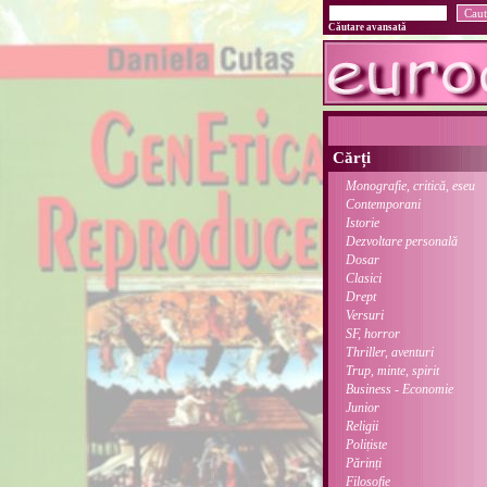
Căutare avansată
Cărți
Monografie, critică, eseu
Contemporani
Istorie
Dezvoltare personală
Dosar
Clasici
Drept
Versuri
SF, horror
Thriller, aventuri
Trup, minte, spirit
Business - Economie
Junior
Religii
Polițiste
Părinți
Filosofie