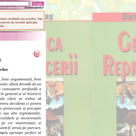
t nou pentru firme
|
Ai uitat parola?
ș
icilor
, bine argumentată, bine
rtante, dând dovadă de un
e o cunoaștere profundă a
 în general și al bioeticii
 ale cărții ar trebui să
entru decidenți ci pentru
ne protocoale și precepte
i sau alte reglementări.
ultățile și incoerențele
pe cei neavertizați, și
tem fi atrași pe parcurs.
xemplu aproape perfect al