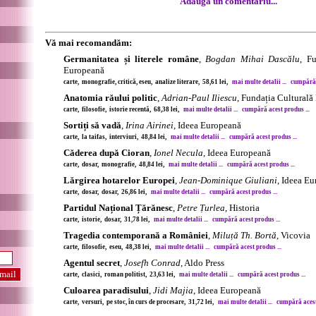
Adaugă un comentariu...
Vă mai recomandăm:
Germanitatea și literele române
,
Bogdan Mihai Dascălu
, F
Europeană
carte, monografie, critică, eseu, analize literare, 58,61 lei,
mai multe detalii ...
cumpără a
Anatomia răului politic
,
Adrian-Paul Iliescu
, Fundația Culturală
carte, filosofie, istorie recentă, 68,38 lei,
mai multe detalii ...
cumpără acest produs ...
Sortiți să vadă
,
Irina Airinei
, Ideea Europeană
carte, la taifas, interviuri, 48,84 lei,
mai multe detalii ...
cumpără acest produs ...
Căderea după Cioran
,
Ionel Necula
, Ideea Europeană
carte, dosar, monografie, 48,84 lei,
mai multe detalii ...
cumpără acest produs ...
Lărgirea hotarelor Europei
,
Jean-Dominique Giuliani
, Ideea E
carte, dosar, dosar, 26,86 lei,
mai multe detalii ...
cumpără acest produs ...
Partidul Național Țărănesc
,
Petre Țurlea
, Historia
carte, istorie, dosar, 31,78 lei,
mai multe detalii ...
cumpără acest produs ...
Tragedia contemporană a României
,
Miluță Th. Bortă
, Vicovia
carte, filosofie, eseu, 48,38 lei,
mai multe detalii ...
cumpără acest produs ...
Agentul secret
,
Josefh Conrad
, Aldo Press
carte, clasici, roman politist, 23,63 lei,
mai multe detalii ...
cumpără acest produs ...
Culoarea paradisului
,
Jidi Majia
, Ideea Europeană
carte, versuri, pe stoc, în curs de procesare, 31,72 lei,
mai multe detalii ...
cumpără acest 