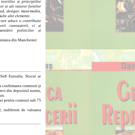
teoriilor și principiilor
or și ale tuturor forțelor
ud, desigur, mass-media,
multe alte elemente.
are aduce o contribuție
rii cunoașterii, ci și
ntării politicilor și
rsitatea din Manchester
Soft Euroalia. Stocul se
la confirmarea comenzii și
rect din depozitul nostru,
urs.
8 lei pentru comenzi sub 75
e
, indiferent de valoarea