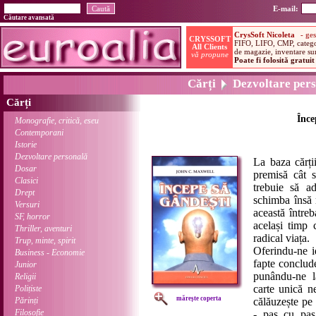
E-mail:
Căutare avansată
Cărți
Dezvoltare pers
Cărți
Înce
Monografie, critică, eseu
Contemporani
Istorie
Dezvoltare personală
La baza cărți
Dosar
premisă cât s
Clasici
trebuie să 
Drept
schimba însă 
Versuri
această între
SF, horror
același timp 
Thriller, aventuri
radical viața.
Trup, minte, spirit
Oferindu-ne i
Business - Economie
fapte conclude
Junior
punându-ne la
Religii
carte unică n
Polițiste
mărește coperta
Părinți
călăuzește pe 
Filosofie
- pas cu pas 