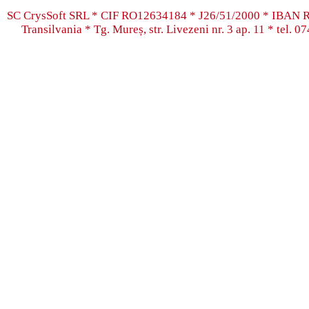
SC CrysSoft SRL * CIF RO12634184 * J26/51/2000 * IB
Transilvania * Tg. Mureș, str. Livezeni nr. 3 ap. 11 * tel.
07