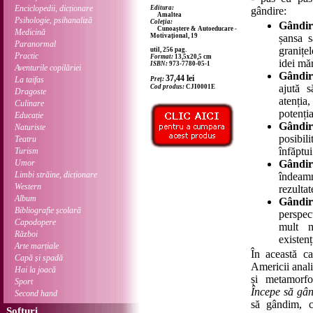
Enciclopedii, dicționare
Editura:
gândire:
Amaltea
Psihologie, psihanaliză
Coleția:
Gândir
Cunoaștere & Autoeducare -
Medicină
Motivațional, 19
șansa 
Paranormal
granițe
util, 256 pag.
Practic
Format:
13,5x20,5 cm
idei măr
ISBN:
973-7780-05-1
Aventurile copilăriei
Gândir
37,44
lei
La taifas
Preț:
ajută s
Cod produs:
CJI0001E
Dragoste
atenția
Culinare
potenția
Educație
Gândir
Naturiste
posibil
Teatru
înfăptui
Turism
Umor
Gândir
Limbi străine, dicționare
îndeamn
Western
rezultat
Album
Gândir
Bibliografie școlară
perspec
Capodopere
mult m
Război
existenț
Arte marțiale
În această ca
Capă și spadă
Americii anal
Hai la joacă
și metamorfoz
Sport
Începe să gân
Second hand
să gândim, 
Softuri