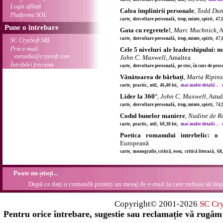
Login afiliați
Calea împlinirii personale
,
Todd Du
Platforma SOL
carte, dezvoltare personală, trup, minte, spirit, 47,
Pune o întrebare
Gata cu regretele!
,
Marc Muchnick
, 
carte, dezvoltare personală, trup, minte, spirit, 47,
SC CrysSoft SRL
Prin e-mail:
Cele 5 niveluri ale leadershipului: m
euroalia@cryssoft.com
John C. Maxwell
, Amaltea
Întrebări frecvente
carte, dezvoltare personală, pe stoc, în curs de pro
Vânătoarea de bărbați
,
Maria Ripins
carte, practic, util, 46,40 lei,
mai multe detalii ...
Lider la 360°
,
John C. Maxwell
, Amal
carte, dezvoltare personală, trup, minte, spirit, 74,
Codul bunelor maniere
,
Nadine de R
carte, practic, util, 68,38 lei,
mai multe detalii ...
Poetica romanului interbelic: o t
Europeană
carte, monografie, critică, eseu, critică literară, 68
Poate nu știați...
După ce dați o comandă primiți un mesaj de e-mail la care trebuie să răsp
Copyright© 2001-2026
SC Cr
Pentru orice întrebare, sugestie sau reclamație vă rugăm 