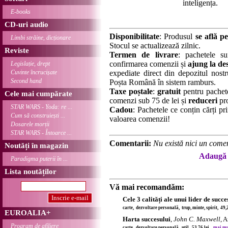
inteligența.
E-books
CD-uri audio
Disponibilitate
: Produsul
se află pe
Limbi străine, dicționare
Stocul se actualizează zilnic.
Reviste
Termen de livrare
: pachetele su
confirmarea comenzii și
ajung la des
Legislație, drept
Cuvinte încrucișate
expediate direct din depozitul nostru
Second hand
Poșta Română în sistem ramburs.
Taxe poștale
:
gratuit
pentru pachet
Cele mai cumpărate
comenzi sub 75 de lei și
reduceri
pro
STAR WARS - Yoda: re ...
Cadou
: Pachetele ce conțin cărți p
Cum să construiești ...
valoarea comenzii!
Dosarele morții
STAR WARS - Întoarce ...
Comentarii:
Nu există nici un comen
Noutăți în magazin
Adaugă 
Paradigma puterii în ...
Lista noutăților
Vă mai recomandăm:
Cele 3 calități ale unui lider de succe
carte, dezvoltare personală, trup, minte, spirit, 49,
EUROALIA+
Harta succesului
,
John C. Maxwell
, 
Program de afiliere
carte, dezvoltare personală, util, 53,76 lei,
mai mul