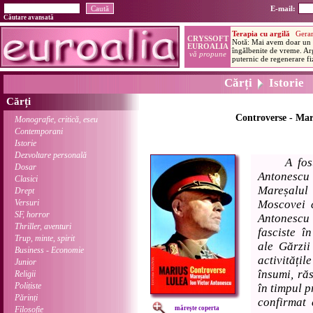
E-mail:
Căutare avansată
Cărți
Istorie
Cărți
Controverse - Mar
Monografie, critică, eseu
Contemporani
Istorie
Dezvoltare personală
A fos
Dosar
Antonesc
Clasici
Mareșalul
Drept
Versuri
Moscovei c
SF, horror
Antonescu
Thriller, aventuri
fasciste î
Trup, minte, spirit
ale Gărzi
Business - Economie
activități
Junior
însumi, ră
Religii
Polițiste
în timpul p
Părinți
confirmat
Filosofie
mărește coperta