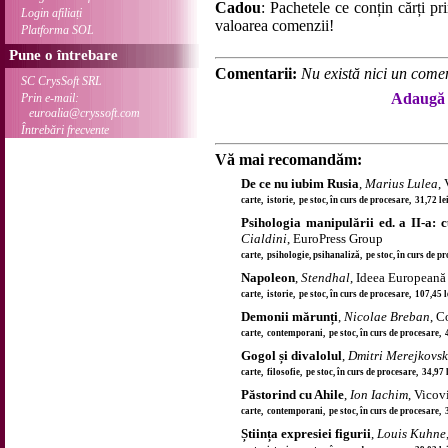
Cadou
: Pachetele ce conțin cărți p
Login afiliați
valoarea comenzii!
Platforma SOL
Pune o întrebare
Comentarii:
Nu există nici un comen
SC CrysSoft SRL
Adaugă 
Prin e-mail:
euroalia@cryssoft.com
Întrebări frecvente
Vă mai recomandăm:
De ce nu iubim Rusia
,
Marius Lulea
,
carte, istorie, pe stoc, în curs de procesare, 31,72 l
Psihologia manipulării ed. a II-a: c
Cialdini
, EuroPress Group
carte, psihologie, psihanaliză, pe stoc, în curs de p
Napoleon
,
Stendhal
, Ideea Europeană
carte, istorie, pe stoc, în curs de procesare, 107,45 
Demonii mărunți
,
Nicolae Breban
, 
carte, contemporani, pe stoc, în curs de procesare, 
Gogol și divalolul
,
Dmitri Merejkovsk
carte, filosofie, pe stoc, în curs de procesare, 34,97
Păstorind cu Ahile
,
Ion Iachim
, Vicov
carte, contemporani, pe stoc, în curs de procesare, 
Știința expresiei figurii
,
Louis Kuhne