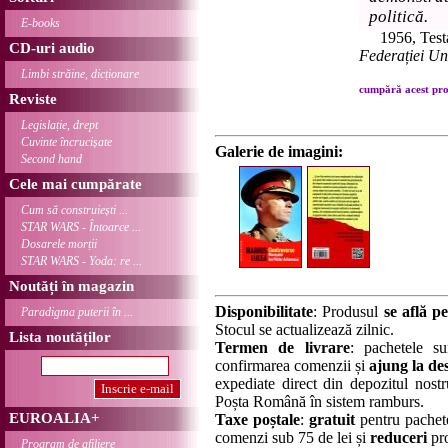
politică.
E-books
1956, Test
CD-uri audio
Federației Un
Limbi străine, dicționare
cumpără acest prod
Reviste
Legislație, drept
Cuvinte încrucișate
Galerie de imagini:
Second hand
Cele mai cumpărate
Cum să construiești ...
STAR WARS - Întoarce ...
Dosarele morții
STAR WARS - Yoda: re ...
Noutăți în magazin
Disponibilitate
: Produsul
se află pe
Paradigma puterii în ...
Stocul se actualizează zilnic.
Lista noutăților
Termen de livrare
: pachetele su
confirmarea comenzii și
ajung la des
expediate direct din depozitul nostru
Poșta Română în sistem ramburs.
EUROALIA+
Taxe poștale
:
gratuit
pentru pachet
comenzi sub 75 de lei și
reduceri
pro
Program de afiliere