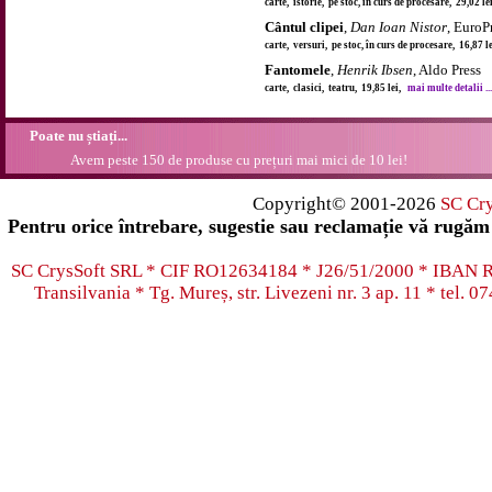
carte, istorie, pe stoc, în curs de procesare, 29,02 l
Cântul clipei
,
Dan Ioan Nistor
, EuroP
carte, versuri, pe stoc, în curs de procesare, 16,87 
Fantomele
,
Henrik Ibsen
, Aldo Press
carte, clasici, teatru, 19,85 lei,
mai multe detalii ...
Poate nu știați...
Avem peste 150 de produse cu prețuri mai mici de 10 lei!
Copyright© 2001-2026
SC Cr
Pentru orice întrebare, sugestie sau reclamație vă rugăm 
SC CrysSoft SRL * CIF RO12634184 * J26/51/2000 * IB
Transilvania * Tg. Mureș, str. Livezeni nr. 3 ap. 11 * tel.
07