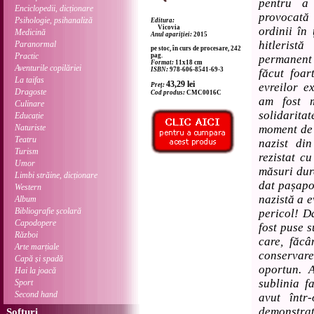
pentru a 
Enciclopedii, dicționare
provocată 
Psihologie, psihanaliză
Editura:
Vicovia
ordinii în
Medicină
Anul apariției:
2015
hitlerist
Paranormal
pe stoc, în curs de procesare, 242
Practic
pag.
permanent
Format:
11x18 cm
Aventurile copilăriei
ISBN:
978-606-8541-69-3
făcut foar
La taifas
43,29
lei
evreilor ex
Preț:
Dragoste
Cod produs:
CMC0016C
am fost m
Culinare
solidarita
Educație
Naturiste
moment de 
Teatru
nazist di
Turism
rezistat c
Umor
măsuri dure
Limbi străine, dicționare
dat pașapo
Western
nazistă a e
Album
Bibliografie școlară
pericol! Da
Capodopere
fost puse s
Război
care, făcâ
Arte marțiale
conservare
Capă și spadă
oportun. 
Hai la joacă
sublinia 
Sport
Second hand
avut într
demonstrat
Softuri