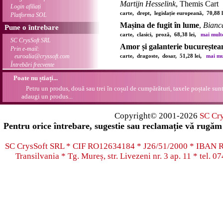
Martijn Hesselink
, Themis Cart
Login afiliați
carte, drept, legislație europeană, 70,88
Platforma SOL
Mașina de fugit în lume
,
Bianc
Pune o întrebare
carte, clasici, proză, 68,38 lei,
mai multe 
SC CrysSoft SRL
Amor și galanterie bucureștea
Prin e-mail:
euroalia@cryssoft.com
carte, dragoste, dosar, 51,28 lei,
mai mul
Întrebări frecvente
Poate nu știați...
Petru un produs, două sau trei în coșul de cumpărături, taxele poștale sunt 
adaugi un produs...
Copyright© 2001-2026
SC Cr
Pentru orice întrebare, sugestie sau reclamație vă rugăm 
SC CrysSoft SRL * CIF RO12634184 * J26/51/2000 * IB
Transilvania * Tg. Mureș, str. Livezeni nr. 3 ap. 11 * tel.
07