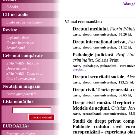
Adaugă 
E-books
CD-uri audio
Vă mai recomandăm:
Limbi străine, dicționare
Dreptul mediului
,
Florin Făiniș
Reviste
carte, drept, curs universitar, 70,26 lei,
Legislație, drept
Drept internațional privat
,
Flo
Cuvinte încrucișate
carte, drept, curs universitar, 61,12 lei,
Second hand
Psihologie judiciară
,
Prof. Uni
Cele mai cumpărate
criminalist
, Solaris Print
STAR WARS - Întoarce ...
carte, psihologie, psihanaliză, curs univ
Dosarele morții
produs ...
STAR WARS - Yoda: re ...
Dreptul securitatii sociale
,
Alex
Cum să construiești ...
carte, drept, curs universitar, 123,22 le
Noutăți în magazin
Drept civil. Teoria generală a o
Paradigma puterii în ...
carte, drept, curs universitar, 36,65 lei,
Lista noutăților
Drept civil român. Drepturi r
Modele de acțiuni
,
Cristian Jor
carte, second hand, curs universitar, 85,
Studii de drept privat comp
EUROALIA+
Politicile codului civil eur
europenizării - experiența ola
Program de afiliere