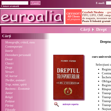
E-mail:
Căutare avansată
Cărți
Drept
Cărți
Dreptul
Monografie, critică, eseu
Contemporani
Istorie
Dezvoltare personală
curs universi
Dosar
Clasici
Selecțiuni 
Drept
Regimu
Versuri
Contra
SF, horror
Închei
Thriller, aventuri
Obligaț
Trup, minte, spirit
Regimu
Business - Economie
Răspun
Junior
Transp
Transp
Religii
Transpo
Polițiste
mărește coperta
Transp
Părinți
Noțiuni
Filosofie