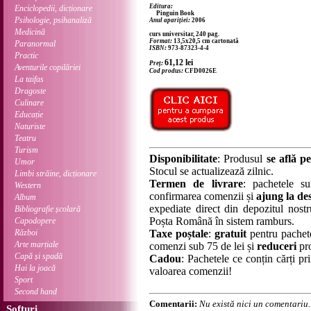
Editura:
Enciclopedii, dicționare
Pinguin Book
Psihologie, psihanaliză
Anul apariției:
2006
Medicină
curs universitar, 240 pag.
Format:
13,5x20,5 cm cartonată
Paranormal
ISBN:
973-87323-4-4
Practic
61,12
lei
Preț:
Aventurile copilăriei
Cod produs:
CFD0026E
La taifas
Dragoste
Culinare
Educație
Naturiste
Teatru
Turism
Disponibilitate
: Produsul
se află pe
Umor
Stocul se actualizează zilnic.
Limbi străine, dicționare
Termen de livrare
: pachetele su
Western
confirmarea comenzii și
ajung la des
Album
expediate direct din depozitul nostru
Bibliografie școlară
Poșta Română în sistem ramburs.
Capodopere
Război
Taxe poștale
:
gratuit
pentru pachet
Arte marțiale
comenzi sub 75 de lei și
reduceri
pro
Capă și spadă
Cadou
: Pachetele ce conțin cărți p
Hai la joacă
valoarea comenzii!
Sport
Second hand
Comentarii:
Nu există nici un comentariu..
Softuri