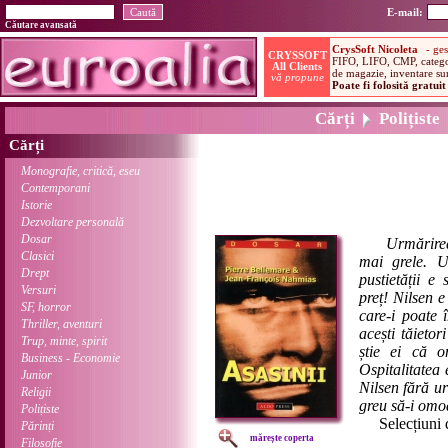
E-mail:
Căutare avansată
Cărți
Polițiste
Cărți
Monografie, critică, eseu
Contemporani
Istorie
Dezvoltare personală
Dosar
Urmărirea
Clasici
mai grele. U
Drept
pustietății e 
Versuri
preț! Nilsen e
SF, horror
care-i poate î
Thriller, aventuri
acești tăieto
Trup, minte, spirit
știe ei că 
Business - Economie
Ospitalitatea 
Junior
Nilsen fără ur
Religii
greu să-i omo
Polițiste
Selecțiuni d
Părinți
mărește coperta
Filosofie