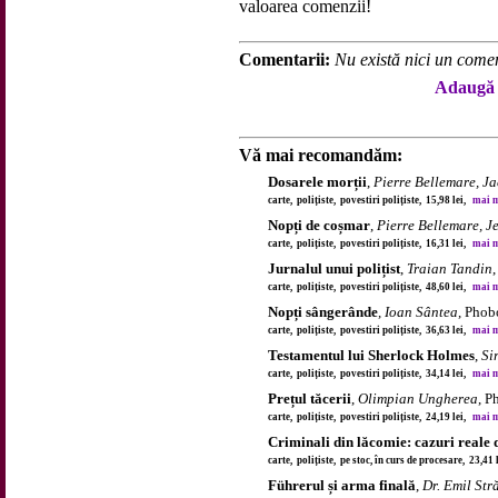
valoarea comenzii!
Comentarii:
Nu există nici un comen
Adaugă 
Vă mai recomandăm:
Dosarele morții
,
Pierre Bellemare, J
carte, polițiste, povestiri polițiste, 15,98 lei,
mai mu
Nopți de coșmar
,
Pierre Bellemare, 
carte, polițiste, povestiri polițiste, 16,31 lei,
mai mu
Jurnalul unui polițist
,
Traian Tandin
carte, polițiste, povestiri polițiste, 48,60 lei,
mai mu
Nopți sângerânde
,
Ioan Sântea
, Phob
carte, polițiste, povestiri polițiste, 36,63 lei,
mai mu
Testamentul lui Sherlock Holmes
,
Si
carte, polițiste, povestiri polițiste, 34,14 lei,
mai mu
Prețul tăcerii
,
Olimpian Ungherea
, P
carte, polițiste, povestiri polițiste, 24,19 lei,
mai mu
Criminali din lăcomie: cazuri reale 
carte, polițiste, pe stoc, în curs de procesare, 23,41
Führerul și arma finală
,
Dr. Emil Str