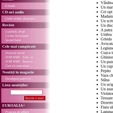
Vânăto
E-books
Un mart
Cei opt 
CD-uri audio
Madam 
Limbi străine, dicționare
Un scri
Reviste
Un disc
A patra
Legislație, drept
Umbra 
Cuvinte încrucișate
Grinda
Second hand
Avocat
Cele mai cumpărate
Legiun
Cușca i
Dosarele morții
Ghinion
STAR WARS - Yoda: re ...
Un pazn
STAR WARS - Întoarce ...
Cum să construiești ...
Un cupl
Pepito
Noutăți în magazin
Vaza ch
Paradigma puterii în ...
Stâna
Un ucig
Lista noutăților
Un asas
Violato
Teroare
Dezerto
EUROALIA+
Fiara să
Laguna 
Program de afiliere