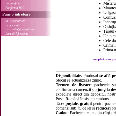
Misteru
Login afiliați
Moartea
Platforma SOL
Ucigașu
Pune o întrebare
Confuz
SC CrysSoft SRL
Incorupt
Prin e-mail:
O slujb
euroalia@cryssoft.com
Târgul 
Întrebări frecvente
Un pict
Cele do
Crima l
Prima m
cumpără acest prod
Disponibilitate
: Produsul
se află pe
Stocul se actualizează zilnic.
Termen de livrare
: pachetele su
confirmarea comenzii și
ajung la des
expediate direct din depozitul nostru
Poșta Română în sistem ramburs.
Taxe poștale
:
gratuit
pentru pachet
comenzi sub 75 de lei și
reduceri
pro
Cadou
: Pachetele ce conțin cărți p