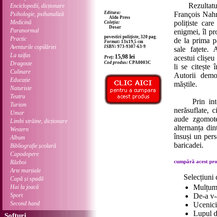
Rezultatul co
Enciclopedii, dicționare
Editura:
François Nahm
Psihologie, psihanaliză
Aldo Press
Medicină
polițiste care
Coleția:
Dosar
Paranormal
enigmei, îl pr
povestiri polițiste, 320 pag.
Practic
de la prima p
Format:
13x19,5 cm
Aventurile copilăriei
ISBN:
973-9307-63-9
sale fațete.
La taifas
15,98
lei
acestui clișeu
Preț:
Dragoste
Cod produs:
CPA0003C
li se citește
Culinare
Autorii demon
Educație
măștile.
Naturiste
Teatru
Prin interme
Turism
nerăsuflate, c
Umor
aude zgomote
Limbi străine, dicționare
alternanța di
Western
însuși un pers
Album
baricadei.
Bibliografie școlară
Capodopere
cumpără acest prod
Război
Arte marțiale
Selecțiuni 
Capă și spadă
Mulțum
Hai la joacă
Sport
De-a v-
Second hand
Ucenici
Lupul d
Softuri