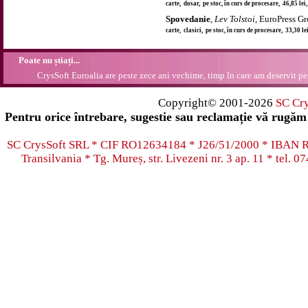
carte, dosar, pe stoc, în curs de procesare, 46,85 le
Spovedanie
,
Lev Tolstoi
, EuroPress G
carte, clasici, pe stoc, în curs de procesare, 33,30 l
Poate nu știați...
CrysSoft Euroalia are peste zece ani vechime, timp în care am deservit pes
Copyright© 2001-2026
SC Cr
Pentru orice întrebare, sugestie sau reclamație vă rugăm 
SC CrysSoft SRL * CIF RO12634184 * J26/51/2000 * IB
Transilvania * Tg. Mureș, str. Livezeni nr. 3 ap. 11 * tel.
07