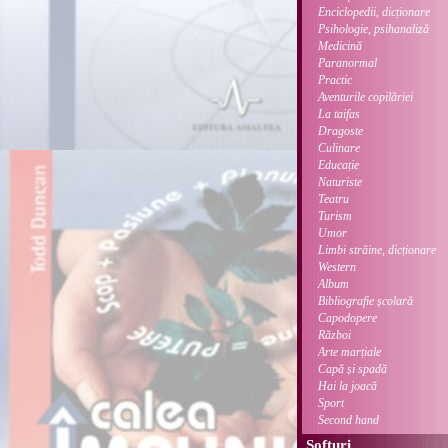
Enciclopedii, dicționare
Psihologie, psihanaliză
Medicină
Paranormal
Practic
Aventurile copilăriei
La taifas
Dragoste
Culinare
Educație
Naturiste
Teatru
Turism
Umor
Limbi străine, dicționare
Western
Album
Bibliografie școlară
Capodopere
Război
Arte marțiale
Capă și spadă
Hai la joacă
Sport
Second hand
Softuri