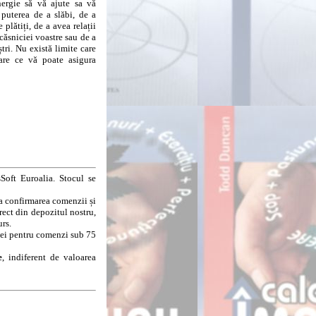
nergie să vă ajute sa vă
 puterea de a slăbi, de a
 plătiți, de a avea relații
 căsniciei voastre sau de a
tri. Nu există limite care
nare ce vă poate asigura
Soft Euroalia. Stocul se
la confirmarea comenzii și
rect din depozitul nostru,
urs.
8 lei pentru comenzi sub 75
e
, indiferent de valoarea