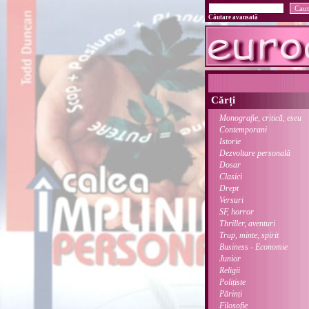
Căutare avansată
Cărți
Monografie, critică, eseu
Contemporani
Istorie
Dezvoltare personală
Dosar
Clasici
Drept
Versuri
SF, horror
Thriller, aventuri
Trup, minte, spirit
Business - Economie
Junior
Religii
Polițiste
Părinți
Filosofie