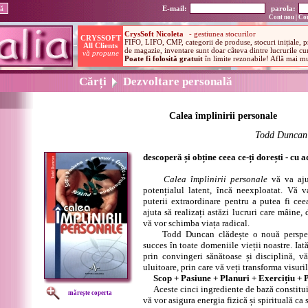
E-mail:
parola:
Cont nou
|
Con
Cărți
Dezvoltare personală
Calea împlinirii personale
Todd Duncan
descoperă și obține ceea ce-ți dorești - cu a
Calea împlinirii personale
vă va aju
potențialul latent, încă neexploatat. Vă v
puterii extraordinare pentru a putea fi ceea
ajuta să realizați astăzi lucruri care mâine, 
vă vor schimba viața radical.
Todd Duncan clădește o nouă perspecti
succes în toate domeniile vieții noastre. Iat
prin convingeri sănătoase și disciplină, v
uluitoare, prin care vă veți transforma visuril
Scop + Pasiune + Planuri + Exercițiu + 
Aceste cinci ingrediente de bază constitui
mărește coperta
vă vor asigura energia fizică și spirituală ca s