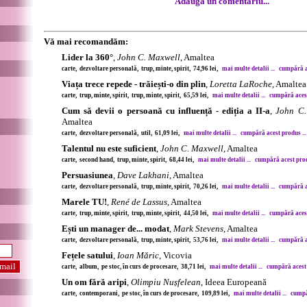
Adaugă un comentariu...
Vă mai recomandăm:
Lider la 360°
,
John C. Maxwell
, Amaltea
carte, dezvoltare personală, trup, minte, spirit, 74,96 lei,
mai multe detalii ...
cumpără ac
Viața trece repede - trăiești-o din plin
,
Loretta LaRoche
, Amaltea
carte, trup, minte, spirit, trup, minte, spirit, 65,59 lei,
mai multe detalii ...
cumpără acest
Cum să devii o persoană cu influență - ediția a II-a
,
John C.
Amaltea
carte, dezvoltare personală, util, 61,09 lei,
mai multe detalii ...
cumpără acest produs ...
Talentul nu este suficient
,
John C. Maxwell
, Amaltea
carte, second hand, trup, minte, spirit, 68,44 lei,
mai multe detalii ...
cumpără acest produ
Persuasiunea
,
Dave Lakhani
, Amaltea
carte, dezvoltare personală, trup, minte, spirit, 70,26 lei,
mai multe detalii ...
cumpără ac
Marele TU!
,
René de Lassus
, Amaltea
carte, trup, minte, spirit, trup, minte, spirit, 44,50 lei,
mai multe detalii ...
cumpără acest
Ești un manager de... modat
,
Mark Stevens
, Amaltea
carte, dezvoltare personală, trup, minte, spirit, 53,76 lei,
mai multe detalii ...
cumpără ac
Fețele satului
,
Ioan Măric
, Vicovia
carte, album, pe stoc, în curs de procesare, 38,71 lei,
mai multe detalii ...
cumpără acest 
Un om fără aripi
,
Olimpiu Nușfelean
, Ideea Europeană
carte, contemporani, pe stoc, în curs de procesare, 109,89 lei,
mai multe detalii ...
cumpăr