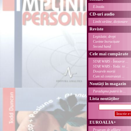
E-books
CD-uri audio
Limbi străine, dicționare
Reviste
Legislație, drept
Cuvinte încrucișate
Second hand
Cele mai cumpărate
STAR WARS - Întoarce ...
STAR WARS - Yoda: re ...
Dosarele morții
Cum să construiești ...
Noutăți în magazin
Paradigma puterii în ...
Lista noutăților
EUROALIA+
Program de afiliere