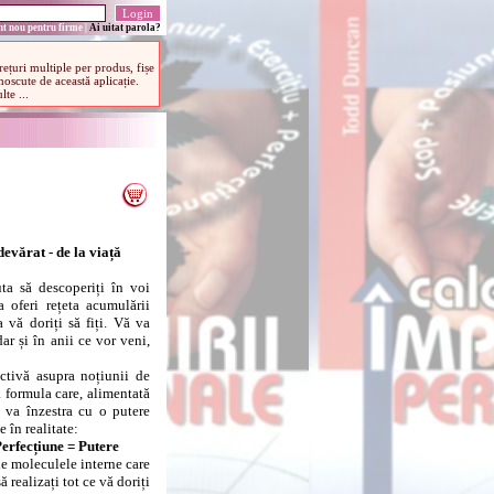
t nou pentru firme
|
Ai uitat parola?
devărat - de la viață
ta să descoperiți în voi
a oferi rețeta acumulării
 vă doriți să fiți. Vă va
dar și în anii ce vor veni,
vă asupra noțiunii de
ă formula care, alimentată
ă va înzestra cu o putere
e în realitate:
Perfecțiune = Putere
e moleculele interne care
ă realizați tot ce vă doriți