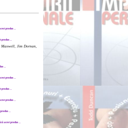
est produs ...
 produs ...
 Maxwell, Jim Dornan
,
s ...
est produs ...
 produs ...
est produs ...
produs ...
ă acest produs ...