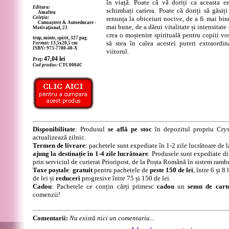
în viață. Poate că vă doriți ca aceasta e
Editura:
schimbați cariera. Poate că doriți să găsiți
Amaltea
Coleția:
renunța la obiceiuri nocive, de a fi mai bine
Cunoaștere & Autoeducare -
mai bune, de a dărui vitalitate și intensitate
Motivațional, 23
crea o moștenire spirituală pentru copiii voș
trup, minte, spirit, 327 pag.
să stea în calea acestei puteri extraordi
Format:
13,5x20,5 cm
ISBN:
973-7780-40-X
viitorul.
47,04
lei
Preț:
Cod produs:
CTC0004C
Disponibilitate
: Produsul
se află pe stoc
în depozitul propriu Crys
actualizează zilnic.
Termen de livrare
: pachetele sunt expediate în 1-2 zile lucrătoare de 
ajung la destinație în 1-4 zile lucrătoare
. Produsele sunt expediate di
prin serviciul de curierat Prioripost, de la Poșta Română în sistem ramb
Taxe poștale
:
gratuit
pentru pachetele de
peste 150 de lei
, între 6 și 
de lei și
reduceri
progresive între 75 și 150 de lei.
Cadou
: Pachetele ce conțin cărți primesc
cadou
un
semn de cart
comenzii!
Comentarii:
Nu există nici un comentariu...