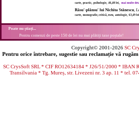
carte, practic, psihologie, 46,40 lei,
mai multe detal
Râsu'-plânsu' lui Nichita Stănescu
,
L
carte, monografie, critică, eseu, antologie, 63,49 l
Poate nu știați...
Pentru comenzi de peste 150 de lei nu mai plătiți taxe poștale!
Copyright© 2001-2026
SC Cr
Pentru orice întrebare, sugestie sau reclamație vă rugăm 
SC CrysSoft SRL * CIF RO12634184 * J26/51/2000 * IB
Transilvania * Tg. Mureș, str. Livezeni nr. 3 ap. 11 * tel.
07