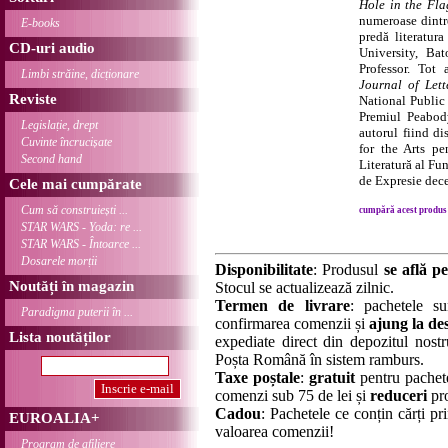
Hole in the Fla
numeroase dintre
E-books
predă literatur
CD-uri audio
University, Ba
Professor. Tot 
Limbi străine, dicționare
Journal of Lett
Reviste
National Public
Premiul Peabody.
Legislație, drept
autorul fiind d
Cuvinte încrucișate
for the Arts pe
Second hand
Literatură al Fu
de Expresie dec
Cele mai cumpărate
Cum să construiești ...
cumpără acest produs .
STAR WARS - Yoda: re ...
STAR WARS - Întoarce ...
Dosarele morții
Disponibilitate
: Produsul
se află pe
Noutăți în magazin
Stocul se actualizează zilnic.
Termen de livrare
: pachetele su
Paradigma puterii în ...
confirmarea comenzii și
ajung la des
Lista noutăților
expediate direct din depozitul nostru
Poșta Română în sistem ramburs.
Taxe poștale
:
gratuit
pentru pachet
comenzi sub 75 de lei și
reduceri
pro
Cadou
: Pachetele ce conțin cărți p
EUROALIA+
valoarea comenzii!
Program de afiliere