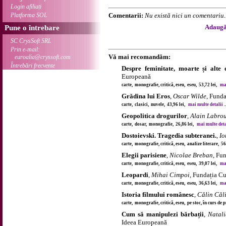
Login afiliați
Platforma SOL
Comentarii:
Nu există nici un comentariu..
Adaugă 
Pune o întrebare
SC CrysSoft SRL
Prin e-mail:
Vă mai recomandăm:
euroalia@cryssoft.com
Întrebări frecvente
Despre feminitate, moarte și alte e
Europeană
carte, monografie, critică, eseu, eseu, 53,72 lei,
mai
Grădina lui Eros
,
Oscar Wilde
, Fund
carte, clasici, nuvele, 43,96 lei,
mai multe detalii ..
Geopolitica drogurilor
,
Alain Labro
carte, dosar, monografie, 26,86 lei,
mai multe detal
Dostoievski. Tragedia subteranei.
,
Io
carte, monografie, critică, eseu, analize literare, 5
Elegii parisiene
,
Nicolae Breban
, Fu
carte, monografie, critică, eseu, eseu, 39,07 lei,
mai
Leopardi
,
Mihai Cimpoi
, Fundația C
carte, monografie, critică, eseu, eseu, 36,63 lei,
mai
Istoria filmului românesc
,
Călin Căl
carte, monografie, critică, eseu, pe stoc, în curs de
Cum să manipulezi bărbații
,
Natali
Ideea Europeană