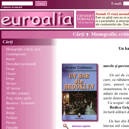
E-mail:
Căutare avansată
Cărți
Monografie, critic
Cărți
Un ba
Monografie, critică, eseu
Contemporani
Istorie
Dezvoltare personală
nuvele și povest
Dosar
Clasici
Un soi de co
Drept
care, cu răbdare
Versuri
care, uneori c
SF, horror
instantaneu în 
Thriller, aventuri
măștii de eseist
unele dintre teme
Trup, minte, spirit
Cu scopul - dec
Business - Economie
Rodica Gri
Junior
lectură alături 
Religii
Polițiste
Un bar din 
Părinți
într-un stil clas
mărește coperta
Filosofie