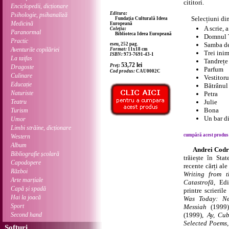
cititori.
Enciclopedii, dicționare
Editura:
Psihologie, psihanaliză
Selecțiuni di
Fundația Culturală Ideea
Medicină
Europeană
A scrie, 
Coleția:
Paranormal
Biblioteca Ideea Europeană
Domnul T
Practic
Samba de
eseu, 252 pag.
Aventurile copilăriei
Format:
11x18 cm
Trei ini
ISBN:
973-7691-43-1
La taifas
Tandrețe
53,72
lei
Preț:
Dragoste
Parfum
Cod produs:
CAU0002C
Culinare
Vestitoru
Educație
Bătrânul
Naturiste
Petra
Teatru
Julie
Bona
Turism
Un bar d
Umor
Limbi străine, dicționare
cumpără acest produs .
Western
Album
Andrei Codr
Bibliografie școlară
trăiește în Sta
Capodopere
recente cărți ale
Război
Writing from t
Arte marțiale
Catastrofă
, Edi
Capă și spadă
printre scrieril
Hai la joacă
Was Today: N
Sport
Messiah
(1999
Second hand
(1999),
Ay, Cub
Selected Poems
Softuri