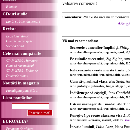
valoarea comenzii!
E-books
CD-uri audio
Comentarii:
Nu există nici un comentariu..
Limbi străine, dicționare
Adaugă 
Reviste
Legislație, drept
Vă mai recomandăm:
Cuvinte încrucișate
Second hand
Secretele oamenilor împliniți
,
Philip
carte, dezvoltare personală, trup, minte, spirit, 61,
Cele mai cumpărate
Pe culmile succesului
,
Zig Ziglar
, Am
STAR WARS - Întoarce ...
carte, dezvoltare personală, trup, minte, spirit, 53,
Cum să construiești ...
Relaxează-te - viața merită trăită!
,
L
STAR WARS - Yoda: re ...
carte, trup, minte, spirit, trup, minte, spirit, 65,59 
Dosarele morții
Cum să-ți ruinezi viața
,
Ben Stein
, A
Noutăți în magazin
carte, psihologie, psihanaliză, trup, minte, spirit, 
Paradigma puterii în ...
Îndrăznește să câștigi!
,
Jack Canfield
Lista noutăților
carte, dezvoltare personală, trup, minte, spirit, 70,
Ești un manager de... modat
,
Mark St
carte, dezvoltare personală, trup, minte, spirit, 53,
Puneți-vă pe roate afacerea visată
,
R
carte, business - economie, manual, 73,32 lei,
mai 
EUROALIA+
În voia luminii
,
Lidia Lazu
, Ideea Eu
Program de afiliere