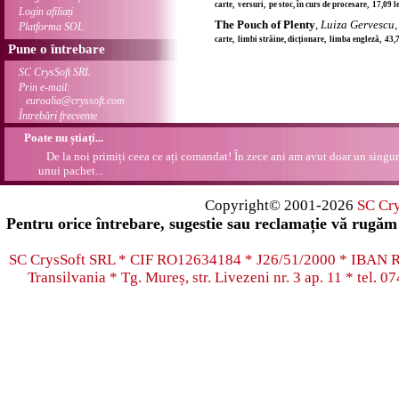
carte, versuri, pe stoc, în curs de procesare, 17,09 
Login afiliați
The Pouch of Plenty
,
Luiza Gervescu
Platforma SOL
carte, limbi străine, dicționare, limba engleză, 43,
Pune o întrebare
SC CrysSoft SRL
Prin e-mail:
euroalia@cryssoft.com
Întrebări frecvente
Poate nu știați...
De la noi primiți ceea ce ați comandat! În zece ani am avut doar un singur
unui pachet...
Copyright© 2001-2026
SC Cr
Pentru orice întrebare, sugestie sau reclamație vă rugăm 
SC CrysSoft SRL * CIF RO12634184 * J26/51/2000 * IB
Transilvania * Tg. Mureș, str. Livezeni nr. 3 ap. 11 * tel.
07