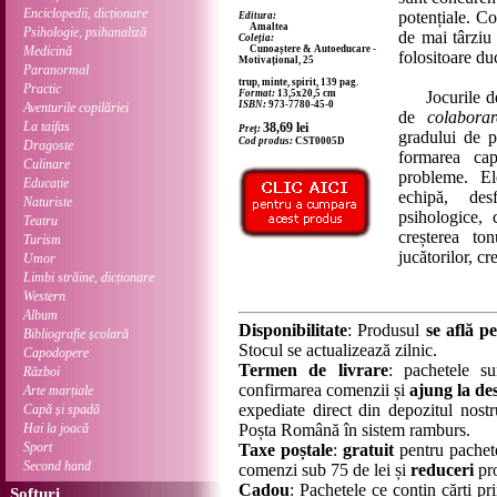
Enciclopedii, dicționare
potențiale. Cop
Editura:
Amaltea
Psihologie, psihanaliză
de mai târziu 
Coleția:
Medicină
Cunoaștere & Autoeducare -
folositoare duc
Motivațional, 25
Paranormal
trup, minte, spirit, 139 pag.
Practic
Format:
13,5x20,5 cm
Jocurile de 
ISBN:
973-7780-45-0
Aventurile copilăriei
de
colaborar
La taifas
38,69
lei
Preț:
gradului de p
Cod produs:
CST0005D
Dragoste
formarea cap
Culinare
probleme. El
Educație
echipă, desf
Naturiste
psihologice, c
Teatru
creșterea to
Turism
jucătorilor, cre
Umor
Limbi străine, dicționare
Western
Album
Disponibilitate
: Produsul
se află pe
Bibliografie școlară
Stocul se actualizează zilnic.
Capodopere
Termen de livrare
: pachetele su
Război
confirmarea comenzii și
ajung la des
Arte marțiale
expediate direct din depozitul nostru
Capă și spadă
Hai la joacă
Poșta Română în sistem ramburs.
Sport
Taxe poștale
:
gratuit
pentru pachet
Second hand
comenzi sub 75 de lei și
reduceri
pro
Cadou
: Pachetele ce conțin cărți p
Softuri