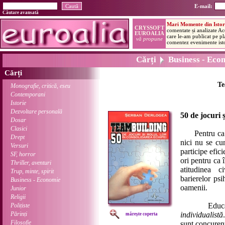
E-mail:
Căutare avansată
Cărți
Business - Eco
Cărți
Te
Monografie, critică, eseu
Contemporani
Istorie
Dezvoltare personală
50 de jocuri ș
Dosar
Clasici
Pentru ca o a
Drept
nici nu se cun
Versuri
participe efic
SF, horror
ori pentru ca 
Thriller, aventuri
atitudinea c
Trup, minte, spirit
barierelor psi
Business - Economie
oamenii.
Junior
Religii
Educația o
Polițiste
Părinți
individualistă
mărește coperta
Filosofie
sunt concurenț