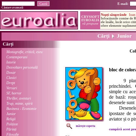
E-mail:
Căutare avansată
Cărți
Junior
Cărți
Col
Monografie, critică, eseu
Contemporani
Istorie
Dezvoltare personală
bloc de color
Dosar
Clasici
9 planșe d
Drept
princhindei.
Versuri
simple cu acel
SF, horror
de bază: roșu
Thriller, aventuri
desenele sunt 
Trup, minte, spirit
Desenele con
Business - Economie
ipostaze de s
Junior
aviator și o pis
Religii
Polițiste
mărește coperta
Părinți
cumpără acest prod
Filosofie