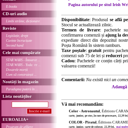
Pagina autorului pe situl Irish Wri
E-books
CD-uri audio
Disponibilitate
: Produsul
se află pe
Limbi străine, dicționare
Stocul se actualizează zilnic.
Reviste
Termen de livrare
: pachetele su
confirmarea comenzii și
ajung la des
Legislație, drept
expediate direct din depozitul nostru
Cuvinte încrucișate
Poșta Română în sistem ramburs.
Second hand
Taxe poștale
:
gratuit
pentru pachet
Cele mai cumpărate
comenzi sub 75 de lei și
reduceri
pro
STAR WARS - Întoarce ...
Cadou
: Pachetele ce conțin cărți p
STAR WARS - Yoda: re ...
valoarea comenzii!
Dosarele morții
Cum să construiești ...
Comentarii:
Nu există nici un comen
Noutăți în magazin
Adaugă 
Paradigma puterii în ...
Lista noutăților
Vă mai recomandăm:
Color - Astronautul
, Éditions CAR
carte, junior, pe stoc, în curs de procesare, 22,39 le
EUROALIA+
COLOR - Piratul
, Éditions CARAM
Program de afiliere
carte, junior, carte de colorat, 22,39 lei,
mai multe d