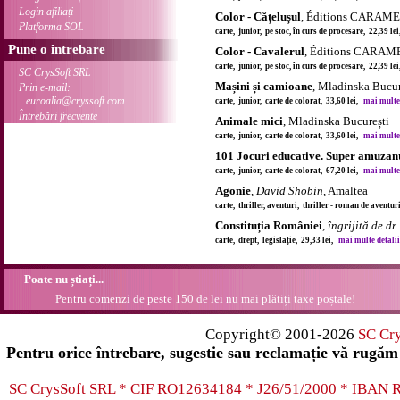
Login afiliați
Color - Cățelușul
, Éditions CARAM
Platforma SOL
carte, junior, pe stoc, în curs de procesare, 22,39 le
Pune o întrebare
Color - Cavalerul
, Éditions CARAM
carte, junior, pe stoc, în curs de procesare, 22,39 le
SC CrysSoft SRL
Mașini și camioane
, Mladinska Bucur
Prin e-mail:
euroalia@cryssoft.com
carte, junior, carte de colorat, 33,60 lei,
mai multe d
Întrebări frecvente
Animale mici
, Mladinska București
carte, junior, carte de colorat, 33,60 lei,
mai multe d
101 Jocuri educative. Super amuzan
carte, junior, carte de colorat, 67,20 lei,
mai multe d
Agonie
,
David Shobin
, Amaltea
carte, thriller, aventuri, thriller - roman de aventur
Constituția României
,
îngrijită de dr
carte, drept, legislație, 29,33 lei,
mai multe detalii 
Poate nu știați...
Pentru comenzi de peste 150 de lei nu mai plătiți taxe poștale!
Copyright© 2001-2026
SC Cr
Pentru orice întrebare, sugestie sau reclamație vă rugăm 
SC CrysSoft SRL * CIF RO12634184 * J26/51/2000 * IB