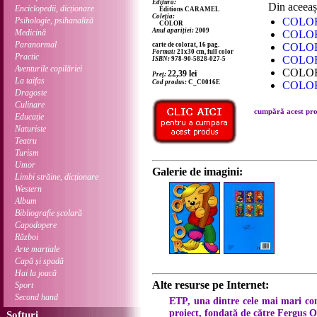
Editura:
Din aceeași co
Enciclopedii, dicționare
Éditions CARAMEL
Coleția:
Psihologie, psihanaliză
COLOR 
COLOR
Anul apariției:
2009
Medicină
COLOR 
Paranormal
carte de colorat, 16 pag.
COLOR 
Format:
21x30 cm, full color
Practic
COLOR 
ISBN:
978-90-5828-027-5
Aventurile copilăriei
COLOR 
22,39
lei
Preț:
La taifas
Cod produs:
C_C0016E
COLOR 
Dragoste
Culinare
cumpără acest prod
Educație
Naturiste
Teatru
Turism
Umor
Galerie de imagini:
Limbi străine, dicționare
Western
Album
Bibliografie școlară
Capodopere
Război
Arte marțiale
Capă și spadă
Hai la joacă
Alte resurse pe Internet:
Sport
Second hand
ETP, una dintre cele mai mari c
proiect, fondată de către Fergus O
Softuri