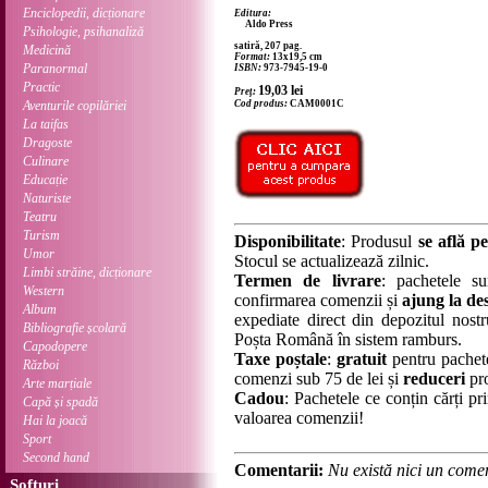
Enciclopedii, dicționare
Editura:
Aldo Press
Psihologie, psihanaliză
satiră, 207 pag.
Medicină
Format:
13x19,5 cm
Paranormal
ISBN:
973-7945-19-0
Practic
19,03
lei
Preț:
Aventurile copilăriei
Cod produs:
CAM0001C
La taifas
Dragoste
Culinare
Educație
Naturiste
Teatru
Turism
Disponibilitate
: Produsul
se află pe
Umor
Stocul se actualizează zilnic.
Limbi străine, dicționare
Termen de livrare
: pachetele su
Western
confirmarea comenzii și
ajung la des
Album
expediate direct din depozitul nostru
Bibliografie școlară
Poșta Română în sistem ramburs.
Capodopere
Taxe poștale
:
gratuit
pentru pachet
Război
comenzi sub 75 de lei și
reduceri
pro
Arte marțiale
Cadou
: Pachetele ce conțin cărți p
Capă și spadă
valoarea comenzii!
Hai la joacă
Sport
Second hand
Comentarii:
Nu există nici un comen
Softuri