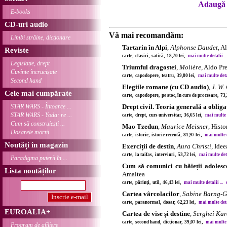
Adaugă 
E-books
CD-uri audio
Vă mai recomandăm:
Limbi străine, dicționare
Tartarin în Alpi
,
Alphonse Daudet
, A
Reviste
carte, clasici, satiră, 18,70 lei,
mai multe detalii ...
Legislație, drept
Triumful dragostei
,
Molière
, Aldo Pr
Cuvinte încrucișate
carte, capodopere, teatru, 39,80 lei,
mai multe detal
Second hand
Elegiile romane (cu CD audio)
,
J. W.
Cele mai cumpărate
carte, capodopere, pe stoc, în curs de procesare, 73
STAR WARS - Întoarce ...
Drept civil. Teoria generală a obliga
STAR WARS - Yoda: re ...
carte, drept, curs universitar, 36,65 lei,
mai multe d
Cum să construiești ...
Mao Tzedun
,
Maurice Meisner
, Histo
Dosarele morții
carte, istorie, istorie recentă, 81,97 lei,
mai multe de
Noutăți în magazin
Exerciții de destin
,
Aura Christi
, Ide
carte, la taifas, interviuri, 53,72 lei,
mai multe detal
Paradigma puterii în ...
Cum să comunici cu băieții adolesc
Lista noutăților
Amaltea
carte, părinți, util, 46,43 lei,
mai multe detalii ...
Cartea vârcolacilor
,
Sabine Barng-G
carte, paranormal, dosar, 62,23 lei,
mai multe detal
EUROALIA+
Cartea de vise și destine
,
Serghei Kar
carte, second hand, dicționar, 39,07 lei,
mai multe d
Program de afiliere