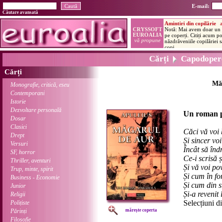
E-mail:
Căutare avansată
Cărți
Capodoper
Cărți
Măg
Monografie, critică, eseu
Contemporani
Istorie
Dezvoltare personală
Un roman 
Dosar
Clasici
Căci vă voi 
Drept
Și sincer voi
Versuri
Încât să îndr
SF, horror
Ce-i scrisă ș
Thriller, aventuri
Și vă voi po
Trup, minte, spirit
Și cum în fo
Business - Economie
Și cum din s
Junior
Și-a revenit 
Religii
Selecțiuni d
Polițiste
Părinți
mărește coperta
Filosofie