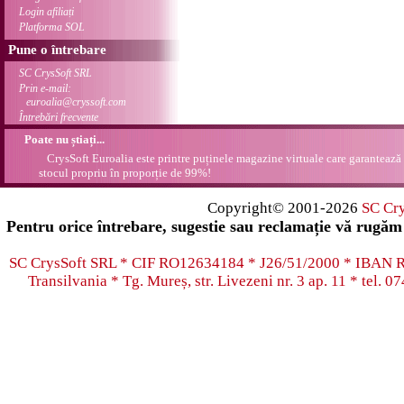
Login afiliați
Platforma SOL
Pune o întrebare
SC CrysSoft SRL
Prin e-mail:
euroalia@cryssoft.com
Întrebări frecvente
Poate nu știați...
CrysSoft Euroalia este printre puținele magazine virtuale care garantează 
stocul propriu în proporție de 99%!
Copyright© 2001-2026
SC Cr
Pentru orice întrebare, sugestie sau reclamație vă rugăm 
SC CrysSoft SRL * CIF RO12634184 * J26/51/2000 * IB
Transilvania * Tg. Mureș, str. Livezeni nr. 3 ap. 11 * tel.
07