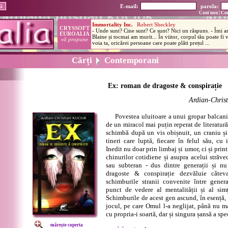
E-mail:
parola:
Cont nou
|
Con
Cărți
Contemporani
Ex: roman de dragoste & conspirație
Ardian-Chris
Povestea uluitoare a unui gropar balcanic,
de un miracol mai puțin reperat de literatură
schimbă după un vis obișnuit, un craniu și 
tineri care luptă, fiecare în felul său, cu 
Inedit nu doar prin limbaj și umor, ci și pri
chinurilor cotidiene și asupra acelui străvec
sau subteran - dus dintre generații și n
dragoste & conspirație dezvăluie câteva
schimburile stranii convenite între gener
punct de vedere al mentalității și al simț
Schimburile de acest gen ascund, în esență, 
jocul, pe care Omul l-a neglijat, până nu ma
cu propria-i soartă, dar și singura șansă a spe
mărește coperta