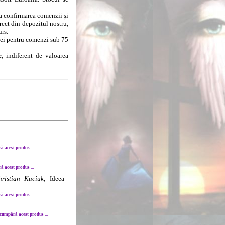
la confirmarea comenzii și
rect din depozitul nostru,
urs.
8 lei pentru comenzi sub 75
e
, indiferent de valoarea
 acest produs ...
 acest produs ...
hristian Kuciuk
, Ideea
 acest produs ...
cumpără acest produs ...