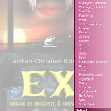
Enciclopedii, dicționare
Psihologie, psihanaliză
Medicină
Paranormal
Practic
Aventurile copilăriei
La taifas
Dragoste
Culinare
Educație
Naturiste
Teatru
Turism
Umor
Limbi străine, dicționare
Western
Album
Bibliografie școlară
Capodopere
Război
Arte marțiale
Capă și spadă
Hai la joacă
Sport
Second hand
Softuri