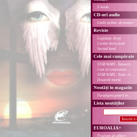
E-books
CD-uri audio
Limbi străine, dicționare
Reviste
Legislație, drept
Cuvinte încrucișate
Second hand
Cele mai cumpărate
STAR WARS - Întoarce ...
Cum să construiești ...
STAR WARS - Yoda: re ...
Dosarele morții
Noutăți în magazin
Paradigma puterii în ...
Lista noutăților
EUROALIA+
Program de afiliere