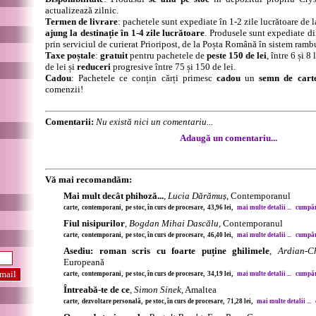
actualizează zilnic.
Termen de livrare
: pachetele sunt expediate în 1-2 zile lucrătoare de 
ajung la destinație în 1-4 zile lucrătoare
. Produsele sunt expediate di
prin serviciul de curierat Prioripost, de la Poșta Română în sistem ramb
Taxe poștale
:
gratuit
pentru pachetele de
peste 150 de lei
, între 6 și 
de lei și
reduceri
progresive între 75 și 150 de lei.
Cadou
: Pachetele ce conțin cărți primesc
cadou
un
semn de cart
comenzii!
Comentarii:
Nu există nici un comentariu...
Adaugă un comentariu...
Vă mai recomandăm:
Mai mult decât phihoză...
,
Lucia Dărămuș
, Contemporanul
carte, contemporani, pe stoc, în curs de procesare, 43,96 lei,
mai multe detalii ...
cumpără
Fiul nisipurilor
,
Bogdan Mihai Dascălu
, Contemporanul
carte, contemporani, pe stoc, în curs de procesare, 46,40 lei,
mai multe detalii ...
cumpără
Asediu: roman scris cu foarte puține ghilimele
,
Ardian-C
Europeană
carte, contemporani, pe stoc, în curs de procesare, 34,19 lei,
mai multe detalii ...
cumpără
Întreabă-te de ce
,
Simon Sinek
, Amaltea
carte, dezvoltare personală, pe stoc, în curs de procesare, 71,28 lei,
mai multe detalii ...