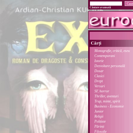
Căutare avansată
Cărți
Monografie, critică, eseu
Contemporani
Istorie
Dezvoltare personală
Dosar
Clasici
Drept
Versuri
SF, horror
Thriller, aventuri
Trup, minte, spirit
Business - Economie
Junior
Religii
Polițiste
Părinți
Filosofie