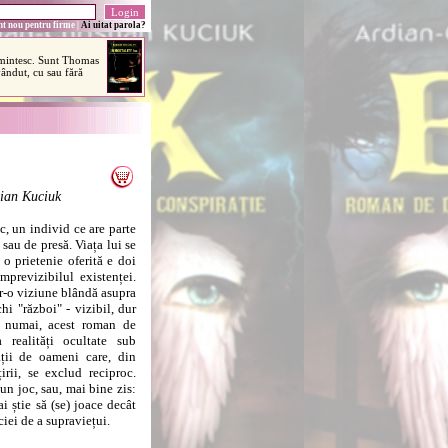
t nou pentru firme
|
Ai uitat parola?
tian Kuciuk
 un individ ce are parte
 sau de presă. Viața lui se
o prietenie oferită e doi
imprevizibilul existenței.
ntr-o viziune blândă asupra
hi "război" - vizibil, dur
u numai, acest roman de
 realități ocultate sub
ații de oameni care, din
irii, se exclud reciproc.
un joc, sau, mai bine zis:
i știe să (se) joace decât
ciei de a supraviețui.