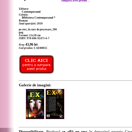
cumpără acest produs ...
Editura:
Contemporanul
Coleția:
Biblioteca Contemporanul *
Roman
Anul apariției:
2010
pe stoc, în curs de procesare, 200
pag.
Format:
11x18 cm
ISBN:
978-606-92471-6-7
43,96
lei
Preț:
Cod produs:
CAE0005C
Galerie de imagini:
Disponibilitate
: Produsul
se află pe stoc
în depozitul propriu Crys