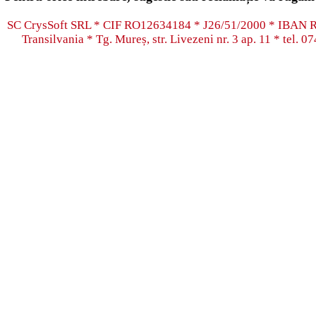
SC CrysSoft SRL * CIF RO12634184 * J26/51/2000 * IB
Transilvania * Tg. Mureș, str. Livezeni nr. 3 ap. 11 * tel.
07