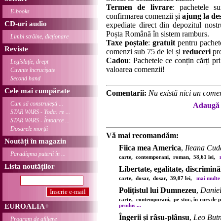
Termen de livrare
: pachetele su
E-books
confirmarea comenzii și
ajung la des
CD-uri audio
expediate direct din depozitul nostru
Poșta Română în sistem ramburs.
Limbi străine, dicționare
Taxe poștale
:
gratuit
pentru pachet
Reviste
comenzi sub 75 de lei și
reduceri
pro
Cadou
: Pachetele ce conțin cărți p
Legislație, drept
valoarea comenzii!
Cuvinte încrucișate
Second hand
Cele mai cumpărate
Comentarii:
Nu există nici un comen
Cum să construiești ...
Adaugă 
STAR WARS - Yoda: re ...
STAR WARS - Întoarce ...
Dosarele morții
Vă mai recomandăm:
Noutăți în magazin
Fiica mea America
,
Ileana Cud
Paradigma puterii în ...
carte, contemporani, roman, 58,61 lei,
Lista noutăților
Libertate, egalitate, discrimină
carte, dosar, dosar, 39,07 lei,
mai multe d
Polițistul lui Dumnezeu
,
Daniel
carte, contemporani, pe stoc, în curs de 
EUROALIA+
produs ...
Îngerii și râsu-plânsu
,
Leo But
Program de afiliere