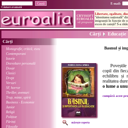
E-mail:
Căutare avansată
Cărți
Educație
Cărți
Basmul și imp
Monografie, critică, eseu
Contemporani
Istorie
Dezvoltare personală
Poveștile 
Dosar
copil din fiec
Clasici
echilibru și
Drept
realitatea dur
Versuri
o lume a unui
SF, horror
Thriller, aventuri
cumpără acest prod
Trup, minte, spirit
Business - Economie
Junior
Religii
Polițiste
Părinți
mărește coperta
Filosofie