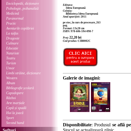
Enciclopedii, dicționare
Editura:
Psihologie, psihanaliză
Ideea Europeană
Coleția:
Medicină
Biblioteca Ideea Europeană
Anul apariției:
2011
Paranormal
pe stoc, în curs de procesare, 263
Practic
pag.
Aventurile copilăriei
Format:
13x20 cm
ISBN:
978-606-594-098-7
La taifas
22,20
lei
Dragoste
Preț:
Cod produs:
CIB0002C
Culinare
Educație
Naturiste
Teatru
Turism
Umor
Limbi străine, dicționare
Galerie de imagini:
Western
Album
Bibliografie școlară
Capodopere
Război
Arte marțiale
Capă și spadă
Hai la joacă
Sport
Second hand
Disponibilitate
: Produsul
se află pe
Stocul se actualizează zilnic.
Softuri