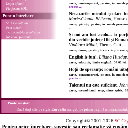
carte, contemporani, pe stoc, în curs de 
Login afiliați
produs ...
Platforma SOL
Necazurile micului școlar: tul
Pune o întrebare
Marie-Claude Béliveau
, House 
SC CrysSoft SRL
carte, părinți, pe stoc, în curs de proces
...
Prin e-mail:
euroalia@cryssoft.com
Și noi am fost acolo... la porți
Întrebări frecvente
din vechile județe Olt și Roma
Vînătoru Mihai
, Themis Cart
carte, dosar, pe stoc, în curs de procesar
English is fun!
,
Liliana Huzdup
carte, educație, limba engleză, 54,61 lei
Hoții de speranțe: români uitaț
carte, contemporani, pe stoc, în curs de 
produs ...
Talentul nu este suficient
,
John
carte, second hand, trup, minte, spirit, 6
Poate nu știați...
Dacă dați clic pe sigla
Euroalia
mergeți pe prima pagină a magazinului.
Copyright© 2001-2026
SC Cr
Pentru orice întrebare, sugestie sau reclamație vă rugăm 