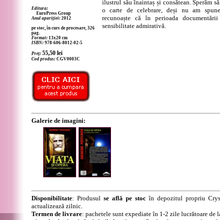
ilustrul său înaintaș și consătean. Sperăm să
Editura:
o carte de celebrare, deși nu am spun
EuroPress Group
recunoaște că în perioada documentării
Anul apariției:
2012
sensibilitate admirativă.
pe stoc, în curs de procesare, 326
pag.
Format:
13x20 cm
ISBN:
978-606-8012-02-5
55,50
lei
Preț:
Cod produs:
CGV0003C
Galerie de imagini:
Disponibilitate
: Produsul
se află pe stoc
în depozitul propriu Crys
actualizează zilnic.
Termen de livrare
: pachetele sunt expediate în 1-2 zile lucrătoare de 