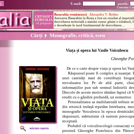
E-mail:
parola:
Cont nou
|
Con
Cărți
Monografie, critică, eseu
Viața și opera lui Vasile Voiculescu
Gheorghe Pos
De ce o carte despre viața și opera lui Vas
Răspunsul poate fi complex și nuanțat. P
unei cantități mari de contribuții biogr
reevaluarea lor. Pe de altă parte, chia
informațiilor pun sub semnul îndoielii dest
Dincolo de aceste motive rămâne faptul că Va
erudit cu o gândire profundă, un nemuritor.
Personalitatea sa multilaterală trebuie rea
din retorică trufașă repetăm întrebarea, mo
monografie Voiculescu în epoca demitizăril
răspunsuri, mărturisim că suntem preocupaț
receptată.
Probabil că voiculescologii consacrați vor 
mărește coperta
prezintă Gheorghe Postelnicu din Pârsco