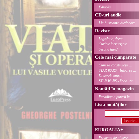
E-books
CD-uri audio
Limbi străine, dicționare
Reviste
Legislație, drept
Cuvinte încrucișate
Second hand
Cele mai cumpărate
Cum să construiești ...
STAR WARS - Întoarce ...
Dosarele morții
STAR WARS - Yoda: re ...
Noutăți în magazin
Paradigma puterii în ...
Lista noutăților
EUROALIA+
Program de afiliere