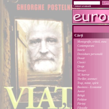
Căutare avansată
Cărți
Monografie, critică, eseu
Contemporani
Istorie
Dezvoltare personală
Dosar
Clasici
Drept
Versuri
SF, horror
Thriller, aventuri
Trup, minte, spirit
Business - Economie
Junior
Religii
Polițiste
Părinți
Filosofie