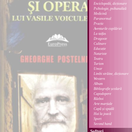
Enciclopedii, dicționare
Psihologie, psihanaliză
Medicină
Paranormal
Practic
Aventurile copilăriei
La taifas
Dragoste
Culinare
Educație
Naturiste
Teatru
Turism
Umor
Limbi străine, dicționare
Western
Album
Bibliografie școlară
Capodopere
Război
Arte marțiale
Capă și spadă
Hai la joacă
Sport
Second hand
Softuri