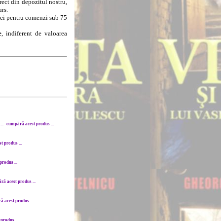
rect din depozitul nostru,
urs.
8 lei pentru comenzi sub 75
e
, indiferent de valoarea
..
cumpără acest produs ...
 produs ...
rodus ...
ă acest produs ...
 acest produs ...
produs ...