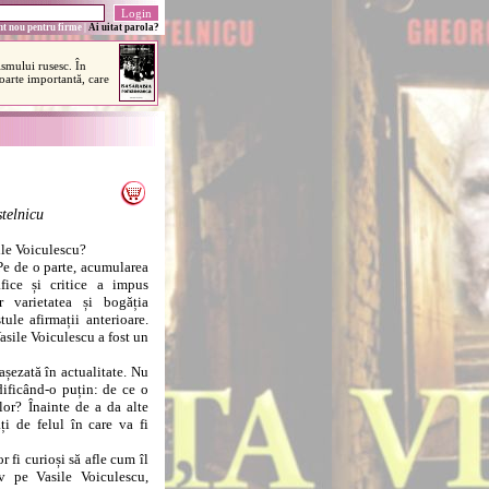
t nou pentru firme
|
Ai uitat parola?
telnicu
ile Voiculescu?
e de o parte, acumularea
afice și critice a impus
r varietatea și bogăția
ule afirmații anterioare.
sile Voiculescu a fost un
șezată în actualitate. Nu
dificând-o puțin: de ce o
or? Înainte de a da alte
i de felul în care va fi
fi curioși să afle cum îl
v pe Vasile Voiculescu,