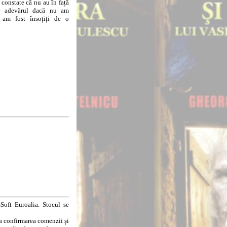
 constate că nu au în față
e adevărul dacă nu am
 am fost însoțiți de o
Soft Euroalia. Stocul se
la confirmarea comenzii și