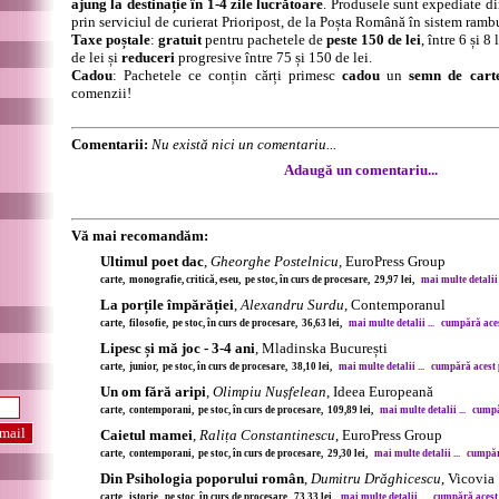
ajung la destinație în 1-4 zile lucrătoare
. Produsele sunt expediate di
prin serviciul de curierat Prioripost, de la Poșta Română în sistem ramb
Taxe poștale
:
gratuit
pentru pachetele de
peste 150 de lei
, între 6 și 
de lei și
reduceri
progresive între 75 și 150 de lei.
Cadou
: Pachetele ce conțin cărți primesc
cadou
un
semn de cart
comenzii!
Comentarii:
Nu există nici un comentariu...
Adaugă un comentariu...
Vă mai recomandăm:
Ultimul poet dac
,
Gheorghe Postelnicu
, EuroPress Group
carte, monografie, critică, eseu, pe stoc, în curs de procesare, 29,97 lei,
mai multe detalii .
La porțile împărăției
,
Alexandru Surdu
, Contemporanul
carte, filosofie, pe stoc, în curs de procesare, 36,63 lei,
mai multe detalii ...
cumpără acest
Lipesc și mă joc - 3-4 ani
, Mladinska București
carte, junior, pe stoc, în curs de procesare, 38,10 lei,
mai multe detalii ...
cumpără acest p
Un om fără aripi
,
Olimpiu Nușfelean
, Ideea Europeană
carte, contemporani, pe stoc, în curs de procesare, 109,89 lei,
mai multe detalii ...
cumpăr
Caietul mamei
,
Ralița Constantinescu
, EuroPress Group
carte, contemporani, pe stoc, în curs de procesare, 29,30 lei,
mai multe detalii ...
cumpără
Din Psihologia poporului român
,
Dumitru Drăghicescu
, Vicovia
carte, istorie, pe stoc, în curs de procesare, 73,33 lei,
mai multe detalii ...
cumpără acest 